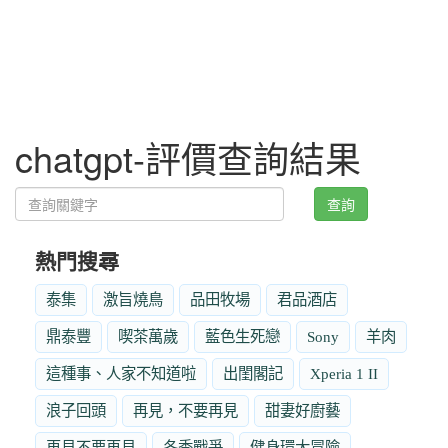
chatgpt-評價查詢結果
查詢
熱門搜尋
泰集
激旨燒鳥
品田牧場
君品酒店
鼎泰豐
喫茶萬歲
藍色生死戀
Sony
羊肉
這種事、人家不知道啦
出閨閣記
Xperia 1 II
浪子回頭
再見，不要再見
甜妻好廚藝
再見不要再見
冬季戰爭
健身環大冒險