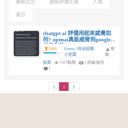
最新回文
最新評價主題
人氣
高分
chatgpt ai 評價用起來感覺如
何? openai真能威脅到google
搜尋引擎?
5.0
Emma 3年前回應
舉
分
小老闆
報
投資
1167點閱
1 評論/給分
1
〈
1
〉