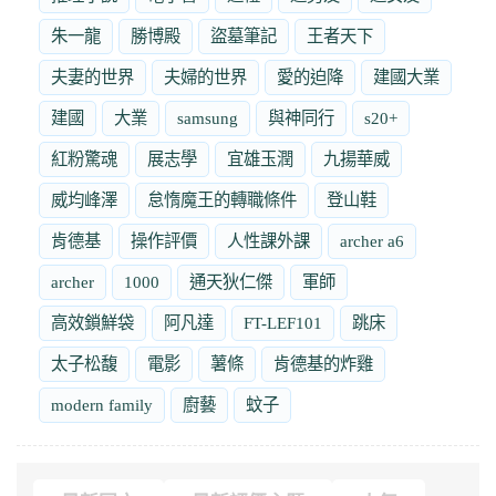
朱一龍
勝博殿
盜墓筆記
王者天下
夫妻的世界
夫婦的世界
愛的迫降
建國大業
建國
大業
samsung
與神同行
s20+
紅粉驚魂
展志學
宜雄玉潤
九揚華威
威均峰澤
怠惰魔王的轉職條件
登山鞋
肯德基
操作評價
人性課外課
archer a6
archer
1000
通天狄仁傑
軍師
高效鎖鮮袋
阿凡達
FT-LEF101
跳床
太子松馥
電影
薯條
肯德基的炸雞
modern family
廚藝
蚊子