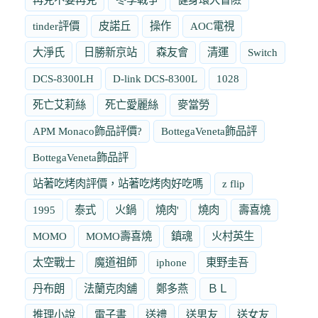
tinder評價
皮諾丘
操作
AOC電視
大淨氏
日勝新京站
森友會
清運
Switch
DCS-8300LH
D-link DCS-8300L
1028
死亡艾莉絲
死亡愛麗絲
麥當勞
APM Monaco飾品評價?
BottegaVeneta飾品評
BottegaVeneta飾品評
站著吃烤肉評價，站著吃烤肉好吃嗎
z flip
1995
泰式
火鍋
燒肉'
燒肉
壽喜燒
MOMO
MOMO壽喜燒
鎮魂
火村英生
太空戰士
魔道祖師
iphone
東野圭吾
丹布朗
法蘭克肉舖
鄭多燕
ＢＬ
推理小說
電子書
送禮
送男友
送女友