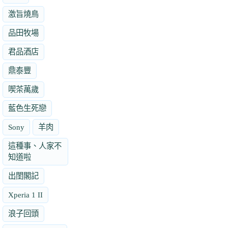
激旨燒鳥
品田牧場
君品酒店
鼎泰豐
喫茶萬歲
藍色生死戀
Sony
羊肉
這種事、人家不
知道啦
出閨閣記
Xperia 1 II
浪子回頭