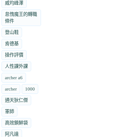
威均峰澤
怠惰魔王的轉職
條件
登山鞋
肯德基
操作評價
人性課外課
archer a6
archer
1000
通天狄仁傑
軍師
高效鎖鮮袋
阿凡達