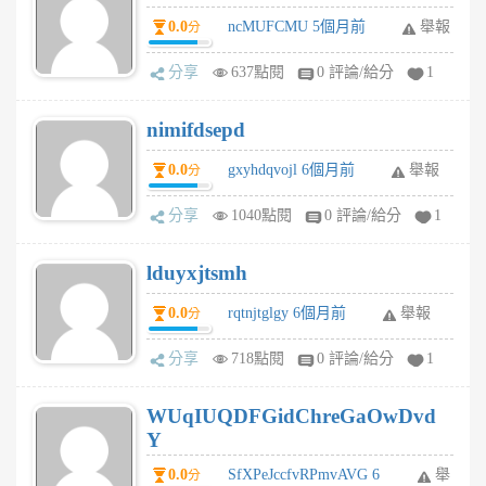
0.0
ncMUFCMU 5個月前
舉報
分
分享
637點閱
0 評論/給分
1
nimifdsepd
0.0
gxyhdqvojl 6個月前
舉報
分
分享
1040點閱
0 評論/給分
1
lduyxjtsmh
0.0
rqtnjtglgy 6個月前
舉報
分
分享
718點閱
0 評論/給分
1
WUqIUQDFGidChreGaOwDvd
Y
0.0
SfXPeJccfvRPmvAVG 6
舉
分