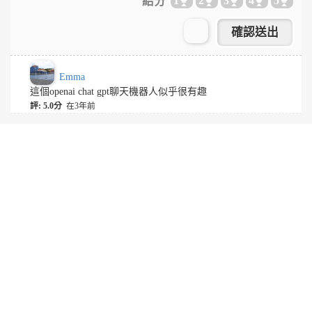
給分
1
2
3
4
5
Emma
這個openai chat gpt聊天機器人似乎很有趣
評: 5.0分
在3年前