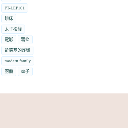
FT-LEF101
跳床
太子松馥
電影
薯條
肯德基的炸雞
modern family
廚藝
蚊子