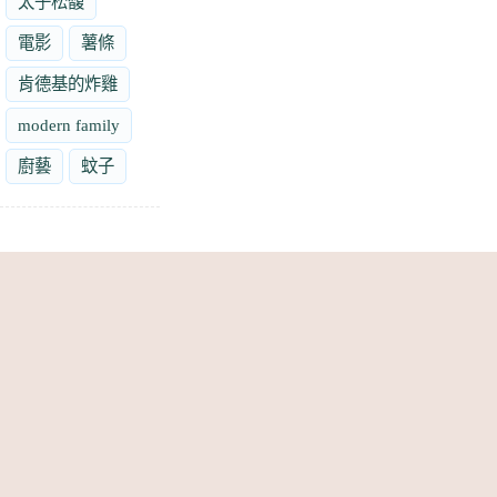
太子松馥
電影
薯條
肯德基的炸雞
modern family
廚藝
蚊子