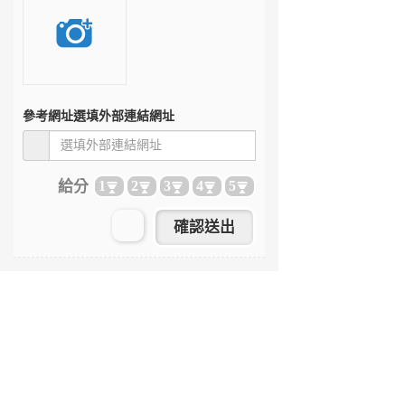
參考網址
選填外部連結網址
給分
1
2
3
4
5