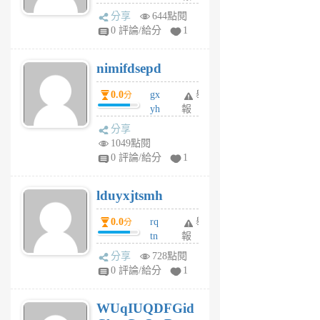
U
分享
644點閱
F
0 評論/給分
1
C
M
nimifdsepd
U
5
0.0
gx
舉
分
個
yh
報
月
dq
前
分享
vo
1049點閱
jl
0 評論/給分
1
6
個
lduyxjtsmh
月
前
0.0
rq
舉
分
tn
報
jt
分享
728點閱
gl
0 評論/給分
1
gy
6
WUqIUQDFGid
個