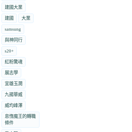
建國大業
建國
大業
samsung
與神同行
s20+
紅粉驚魂
展志學
宜雄玉潤
九揚華威
威均峰澤
怠惰魔王的轉職
條件