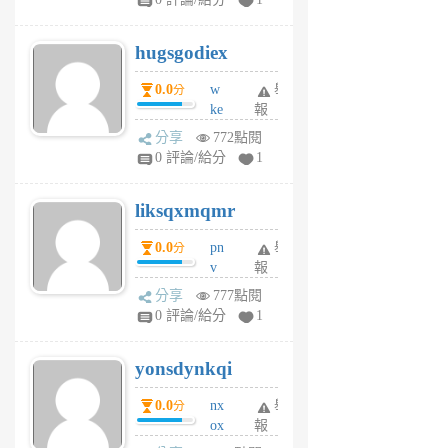
zt
g
hugsgodiex
6
個
0.0
w
舉
分
月
ke
報
前
rv
分享
772點閱
pj
0 評論/給分
1
qf
r
liksqxmqmr
6
個
0.0
pn
舉
分
月
v
報
前
wt
分享
777點閱
sv
0 評論/給分
1
jd
j
yonsdynkqi
6
個
0.0
nx
舉
分
月
ox
報
前
rh