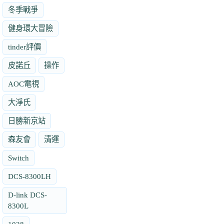
冬季戰爭
健身環大冒險
tinder評價
皮諾丘
操作
AOC電視
大淨氏
日勝新京站
森友會
清運
Switch
DCS-8300LH
D-link DCS-
8300L