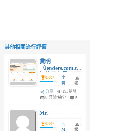
其他相關流行評價
貸明
（lenders.com.tw
）使用心得 — 民
0.0
小
舉
分
間貸款比較平台
黃
報
體驗
蜂
分享
193點閱
1
0 評論/給分
0
個
月
Mr.
前
0.0
nc
舉
分
M
報