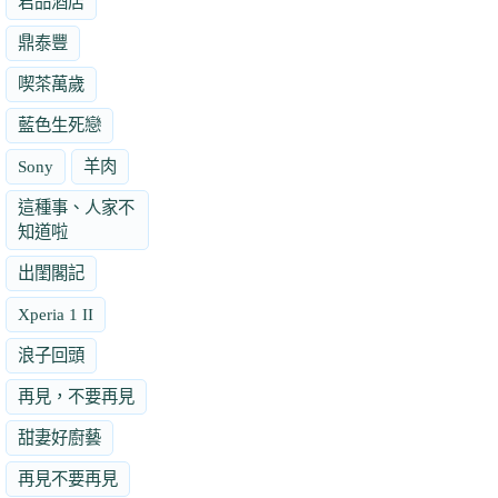
君品酒店
鼎泰豐
喫茶萬歲
藍色生死戀
Sony
羊肉
這種事、人家不
知道啦
出閨閣記
Xperia 1 II
浪子回頭
再見，不要再見
甜妻好廚藝
再見不要再見