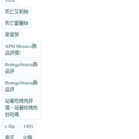
1028
死亡艾莉絲
死亡愛麗絲
麥當勞
APM Monaco飾
品評價?
BottegaVeneta飾
品評
BottegaVeneta飾
品評
站著吃烤肉評
價，站著吃烤肉
好吃嗎
z flip
1995
泰式
火鍋