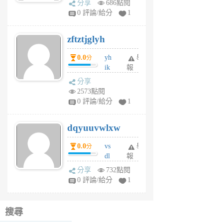
分享
686點閱
pe
0 評論/給分
1
er
6
zftztjglyh
個
月
0.0
yh
舉
分
前
ik
報
s
分享
m
2573點閱
tu
0 評論/給分
1
m
s
dqyuuvwlxw
6
個
0.0
vs
舉
分
月
dl
報
前
sq
分享
732點閱
fy
0 評論/給分
1
fe
6
個
搜尋
月