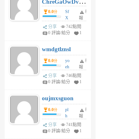
ChreGaOwDv
月
前
dY
0.0
Sf
舉
分
X
報
Pe
分享
742點閱
Jc
0 評論/給分
1
cf
v
wmdgtlznsl
R
P
0.0
yo
舉
分
m
eh
報
v
ld
A
分享
746點閱
gy
V
0 評論/給分
1
ik
G
6
6
oujmxsguon
個
個
月
月
0.0
pl
舉
分
前
前
h
報
wi
分享
741點閱
w
0 評論/給分
1
sh