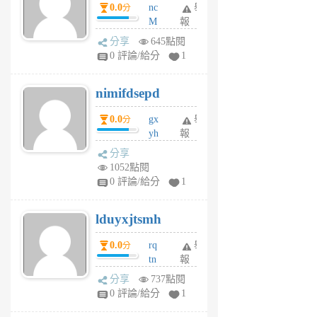
0.0
nc
舉
分
M
報
U
分享
645點閱
F
0 評論/給分
1
C
M
nimifdsepd
U
5
0.0
gx
舉
分
個
yh
報
月
dq
前
分享
vo
1052點閱
jl
0 評論/給分
1
6
個
lduyxjtsmh
月
前
0.0
rq
舉
分
tn
報
jt
分享
737點閱
gl
0 評論/給分
1
gy
6