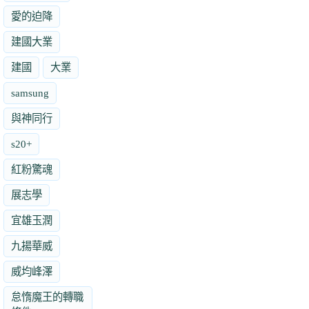
愛的迫降
建國大業
建國
大業
samsung
與神同行
s20+
紅粉驚魂
展志學
宜雄玉潤
九揚華威
威均峰澤
怠惰魔王的轉職