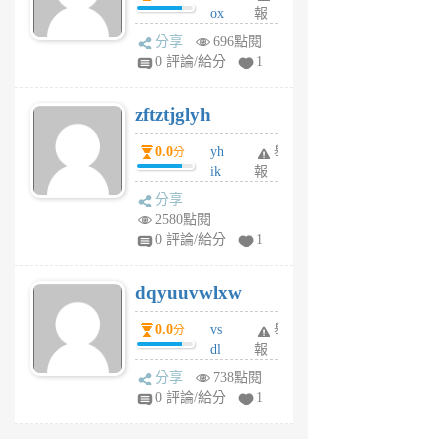
ox
報
前
rh
分享
696點閱
pe
0 評論/給分
1
er
6
zftztjglyh
個
月
0.0
yh
舉
分
前
ik
報
s
分享
m
2580點閱
tu
0 評論/給分
1
m
s
dqyuuvwlxw
6
個
0.0
vs
舉
分
月
dl
報
前
sq
分享
738點閱
fy
0 評論/給分
1
fe
6