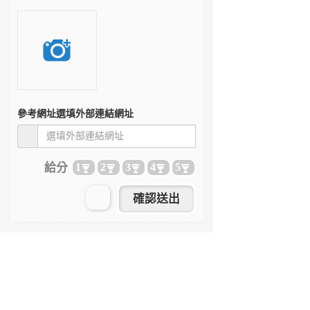
參考網址
選填外部連結網址
給分
1
2
3
4
5