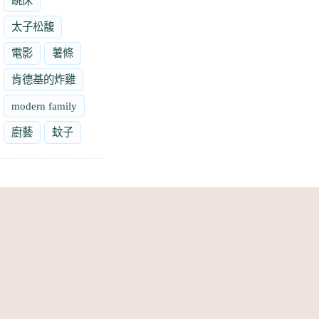
跳床
太子松馥
電影
薯條
肯德基的炸雞
modern family
廚藝
蚊子