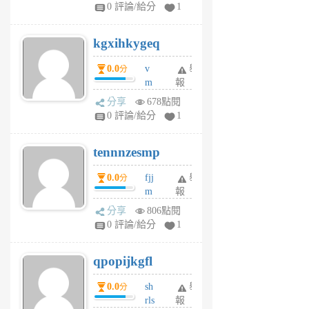
w
0 評論/給分
1
sh
uq
kgxihkygeq
6
個
0.0
v
舉
分
月
m
報
前
sg
分享
678點閱
sr
0 評論/給分
1
vg
pn
tennnzesmp
6
個
0.0
fjj
舉
分
月
m
報
前
w
分享
806點閱
rs
0 評論/給分
1
uy
j
qpopijkgfl
6
個
0.0
sh
舉
分
月
rls
報
前