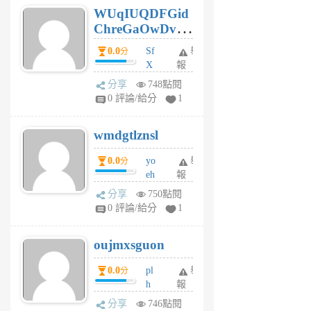
WUqIUQDFGid
個
ChreGaOwDv
月
前
dY
0.0
Sf
舉
分
X
報
Pe
分享
748點閱
Jc
0 評論/給分
1
cf
v
wmdgtlznsl
R
P
0.0
yo
舉
分
m
eh
報
v
ld
A
分享
750點閱
gy
V
0 評論/給分
1
ik
G
6
6
oujmxsguon
個
個
月
月
0.0
pl
舉
分
前
前
h
報
wi
分享
746點閱