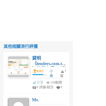
其他相關流行評價
貸明
（lenders.com.tw
）使用心得 — 民
0.0
小
舉
分
間貸款比較平台
黃
報
體驗
蜂
分享
194點閱
1
0 評論/給分
0
個
月
Mr.
前