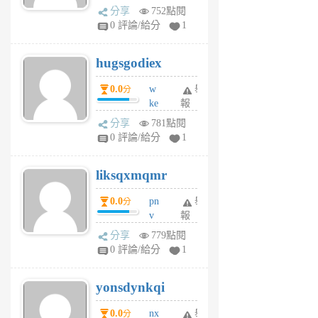
k
分享
752點閱
m
0 評論/給分
1
zt
g
hugsgodiex
6
個
0.0
w
舉
分
月
ke
報
前
rv
分享
781點閱
pj
0 評論/給分
1
qf
r
liksqxmqmr
6
個
0.0
pn
舉
分
月
v
報
前
wt
分享
779點閱
sv
0 評論/給分
1
jd
j
yonsdynkqi
6
個
0.0
nx
舉
分
月