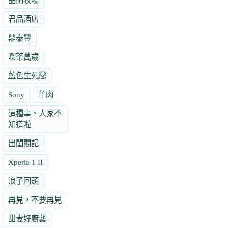
品田牧場
君品酒店
鼎泰豐
喫茶萬歲
藍色生死戀
Sony
羊肉
這種事、人家不
知道啦
出閨閣記
Xperia 1 II
浪子回頭
再見，不要再見
甜妻好廚藝