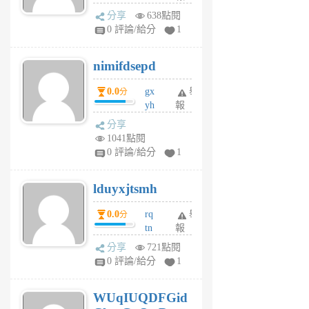
U
分享
638點閱
F
0 評論/給分
1
C
M
nimifdsepd
U
5
0.0
gx
舉
分
個
yh
報
月
dq
前
分享
vo
1041點閱
jl
0 評論/給分
1
6
個
lduyxjtsmh
月
前
0.0
rq
舉
分
tn
報
jt
分享
721點閱
gl
0 評論/給分
1
gy
6
WUqIUQDFGid
個