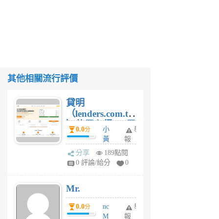
其他相關流行評價
貸明
（lenders.com.tw
）使用心得 — 民
0.0
小
舉
分
間貸款比較平台
黃
報
體驗
蜂
分享
189點閱
1
0 評論/給分
0
個
月
Mr.
前
0.0
nc
舉
分
M
報