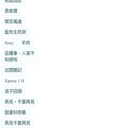
君品酒店
鼎泰豐
喫茶萬歲
藍色生死戀
Sony
羊肉
這種事、人家不
知道啦
出閨閣記
Xperia 1 II
浪子回頭
再見，不要再見
甜妻好廚藝
再見不要再見