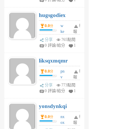
zt
g
hugsgodiex
6
個
0.0
w
舉
分
月
ke
報
前
rv
分享
765點閱
pj
0 評論/給分
1
qf
r
liksqxmqmr
6
個
0.0
pn
舉
分
月
v
報
前
wt
分享
773點閱
sv
0 評論/給分
1
jd
j
yonsdynkqi
6
個
0.0
nx
舉
分
月
ox
報
前
rh