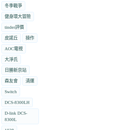
冬季戰爭
健身環大冒險
tinder評價
皮諾丘
操作
AOC電視
大淨氏
日勝新京站
森友會
清運
Switch
DCS-8300LH
D-link DCS-
8300L