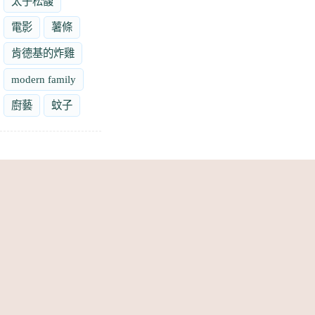
太子松馥
電影
薯條
肯德基的炸雞
modern family
廚藝
蚊子