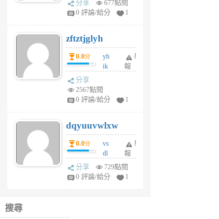
分享
677點閱
pe
0 評論/給分
1
er
6
zftztjglyh
個
月
0.0
yh
舉
分
前
ik
報
s
分享
m
2567點閱
tu
0 評論/給分
1
m
s
dqyuuvwlxw
6
個
0.0
vs
舉
分
月
dl
報
前
sq
分享
729點閱
fy
0 評論/給分
1
fe
6
個
搜尋
月