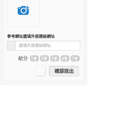
參考網址
選填外部連結網址
給分
1
2
3
4
5