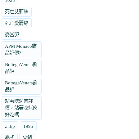
1028
死亡艾莉絲
死亡愛麗絲
麥當勞
APM Monaco飾
品評價?
BottegaVeneta飾
品評
BottegaVeneta飾
品評
站著吃烤肉評
價，站著吃烤肉
好吃嗎
z flip
1995
泰式
火鍋