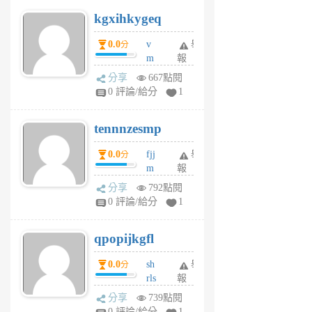
uq
kgxihkygeq
6
個
0.0
v
舉
分
月
m
報
前
sg
分享
667點閱
sr
0 評論/給分
1
vg
pn
tennnzesmp
6
個
0.0
fjj
舉
分
月
m
報
前
w
分享
792點閱
rs
0 評論/給分
1
uy
j
qpopijkgfl
6
個
0.0
sh
舉
分
月
rls
報
前
k
分享
739點閱
m
0 評論/給分
1