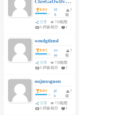
ChreGaOwDv
月
前
dY
0.0
Sf
舉
分
X
報
Pe
分享
736點閱
Jc
0 評論/給分
1
cf
v
wmdgtlznsl
R
P
0.0
yo
舉
分
m
eh
報
v
ld
A
分享
738點閱
gy
V
0 評論/給分
1
ik
G
6
6
oujmxsguon
個
個
月
月
0.0
pl
舉
分
前
前
h
報
wi
分享
733點閱
w
0 評論/給分
1
sh