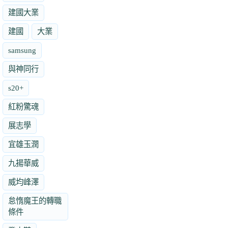
建國大業
建國
大業
samsung
與神同行
s20+
紅粉驚魂
展志學
宜雄玉潤
九揚華威
威均峰澤
怠惰魔王的轉職
條件