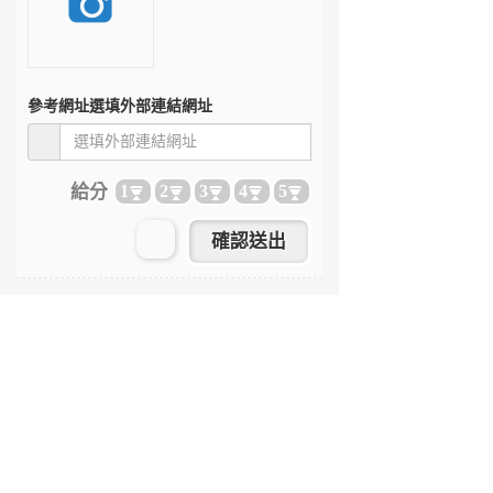
參考網址
選填外部連結網址
給分
1
2
3
4
5