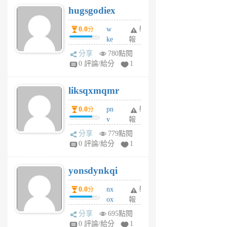
hugsgodiex
6
個
0.0
w
舉
分
月
ke
報
前
rv
分享
780點閱
pj
0 評論/給分
1
qf
r
liksqxmqmr
6
個
0.0
pn
舉
分
月
v
報
前
wt
分享
779點閱
sv
0 評論/給分
1
jd
j
yonsdynkqi
6
個
0.0
nx
舉
分
月
ox
報
前
rh
分享
695點閱
pe
0 評論/給分
1