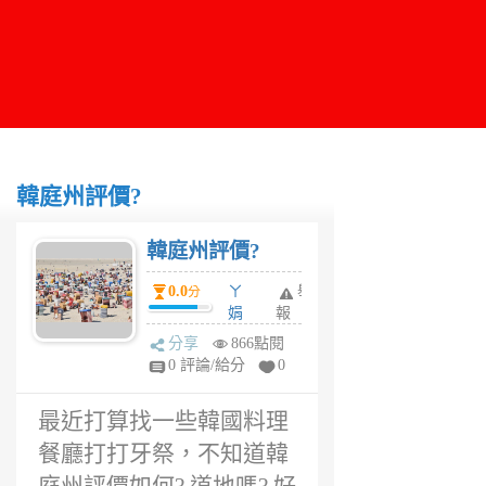
韓庭州評價?
韓庭州評價?
0.0
ㄚ
舉
分
娟
報
6
分享
866點閱
年
0 評論/給分
0
前
最近打算找一些韓國料理
餐廳打打牙祭，不知道韓