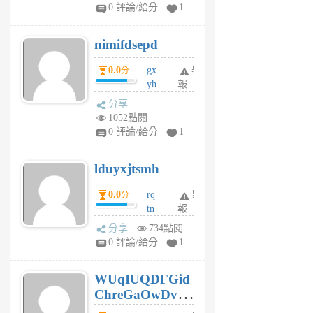
F
0 評論/給分
1
C
M
nimifdsepd
U
5
0.0
gx
舉
分
個
yh
報
月
dq
前
分享
vo
1052點閱
jl
0 評論/給分
1
6
個
lduyxjtsmh
月
前
0.0
rq
舉
分
tn
報
jt
分享
734點閱
gl
0 評論/給分
1
gy
6
WUqIUQDFGid
個
ChreGaOwDv
月
前
dY