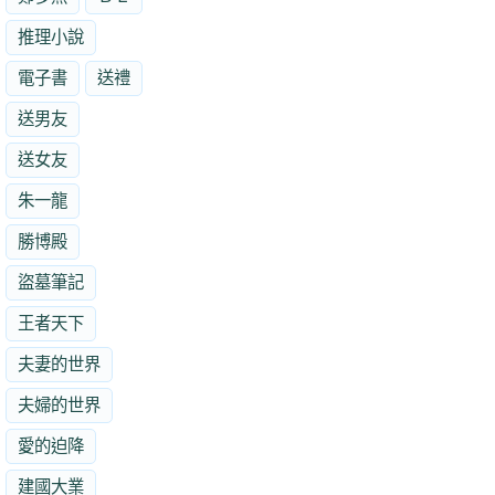
推理小說
電子書
送禮
送男友
送女友
朱一龍
勝博殿
盜墓筆記
王者天下
夫妻的世界
夫婦的世界
愛的迫降
建國大業