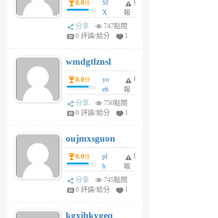
0.0
Sf
舉
分
X
報
Pe
分享
747點閱
Jc
0 評論/給分
1
cf
v
wmdgtlznsl
R
P
0.0
yo
舉
分
m
eh
報
v
ld
A
分享
750點閱
gy
V
0 評論/給分
1
ik
G
6
6
oujmxsguon
個
個
月
月
0.0
pl
舉
分
前
前
h
報
wi
分享
745點閱
w
0 評論/給分
1
sh
uq
kgxihkygeq
6