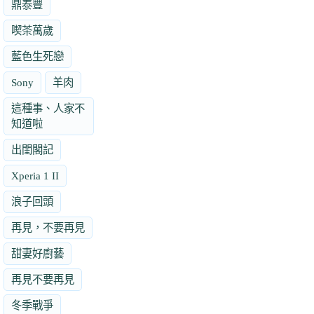
鼎泰豐
喫茶萬歲
藍色生死戀
Sony
羊肉
這種事、人家不
知道啦
出閨閣記
Xperia 1 II
浪子回頭
再見，不要再見
甜妻好廚藝
再見不要再見
冬季戰爭