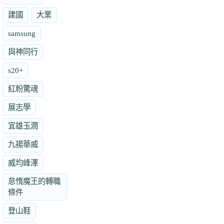
建國
大業
samsung
與神同行
s20+
紅粉驚魂
展志學
宜雄玉潤
九揚華威
威均峰澤
怠惰魔王的轉職
條件
登山鞋