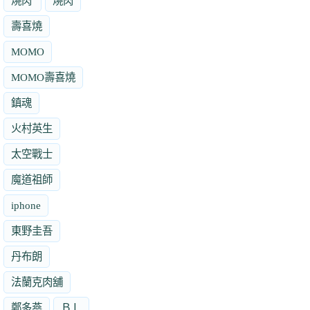
燒肉'
燒肉
壽喜燒
MOMO
MOMO壽喜燒
鎮魂
火村英生
太空戰士
魔道祖師
iphone
東野圭吾
丹布朗
法蘭克肉舖
鄭多燕
ＢＬ