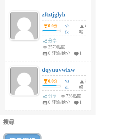
er
6
zftztjglyh
個
月
0.0
yh
舉
分
前
ik
報
s
分享
m
2579點閱
tu
0 評論/給分
1
m
s
dqyuuvwlxw
6
個
0.0
vs
舉
分
月
dl
報
前
sq
分享
736點閱
fy
0 評論/給分
1
fe
6
個
搜尋
月
前