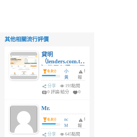
其他相關流行評價
貸明
（lenders.com.tw
）使用心得 — 民
0.0
小
舉
分
間貸款比較平台
黃
報
體驗
蜂
分享
193點閱
1
0 評論/給分
0
個
月
Mr.
前
0.0
nc
舉
分
M
報
U
分享
645點閱