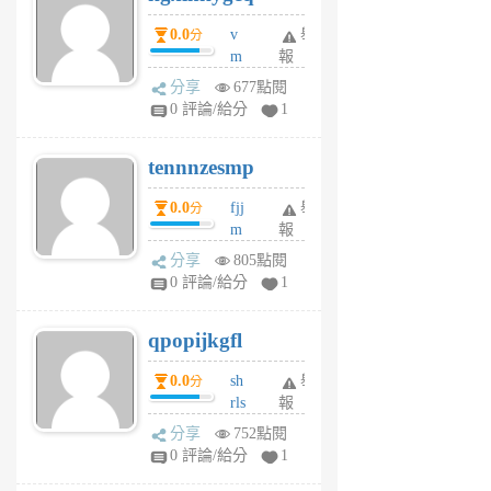
個
0.0
v
舉
分
月
m
報
前
sg
分享
677點閱
sr
0 評論/給分
1
vg
pn
tennnzesmp
6
個
0.0
fjj
舉
分
月
m
報
前
w
分享
805點閱
rs
0 評論/給分
1
uy
j
qpopijkgfl
6
個
0.0
sh
舉
分
月
rls
報
前
k
分享
752點閱
m
0 評論/給分
1
zt
g