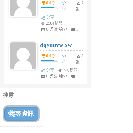
0.0
yh
舉
分
前
ik
報
s
分享
m
2584點閱
tu
0 評論/給分
1
m
s
dqyuuvwlxw
6
個
0.0
vs
舉
分
月
dl
報
前
sq
分享
740點閱
fy
0 評論/給分
1
fe
6
個
搜尋
月
前