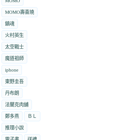
MOMO
MOMO壽喜燒
鎮魂
火村英生
太空戰士
魔道祖師
iphone
東野圭吾
丹布朗
法蘭克肉舖
鄭多燕
ＢＬ
推理小說
電子書
送禮