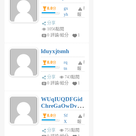
5
0.0
gx
舉
分
個
yh
報
月
dq
前
分享
vo
1056點閱
jl
0 評論/給分
1
6
個
lduyxjtsmh
月
前
0.0
rq
舉
分
tn
報
jt
分享
743點閱
gl
0 評論/給分
1
gy
6
WUqIUQDFGid
個
ChreGaOwDv
月
前
dY
0.0
Sf
舉
分
X
報
Pe
分享
751點閱
Jc