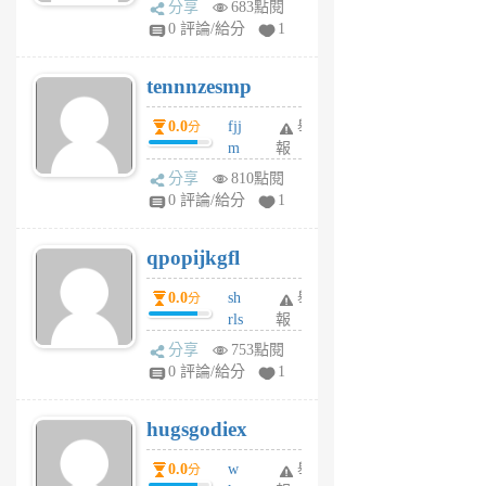
分享
683點閱
sr
0 評論/給分
1
vg
pn
tennnzesmp
6
個
0.0
fjj
舉
分
月
m
報
前
w
分享
810點閱
rs
0 評論/給分
1
uy
j
qpopijkgfl
6
個
0.0
sh
舉
分
月
rls
報
前
k
分享
753點閱
m
0 評論/給分
1
zt
g
hugsgodiex
6
個
0.0
w
舉
分
月