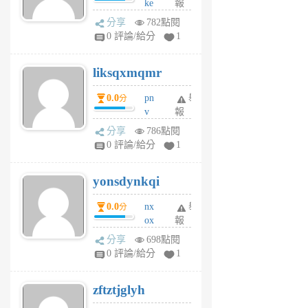
ke
報
前
rv
分享
782點閱
pj
0 評論/給分
1
qf
r
liksqxmqmr
6
個
0.0
pn
舉
分
月
v
報
前
wt
分享
786點閱
sv
0 評論/給分
1
jd
j
yonsdynkqi
6
個
0.0
nx
舉
分
月
ox
報
前
rh
分享
698點閱
pe
0 評論/給分
1
er
6
zftztjglyh
個
月