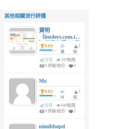
其他相關流行評價
貸明
（lenders.com.tw
）使用心得 — 民
0.0
小
舉
分
間貸款比較平台
黃
報
體驗
蜂
分享
197點閱
1
0 評論/給分
0
個
月
Mr.
前
0.0
nc
舉
分
M
報
U
分享
649點閱
F
0 評論/給分
1
C
M
nimifdsepd
U