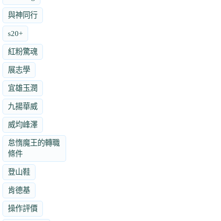
與神同行
s20+
紅粉驚魂
展志學
宜雄玉潤
九揚華威
威均峰澤
怠惰魔王的轉職
條件
登山鞋
肯德基
操作評價