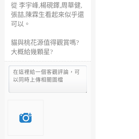
從 李宇峰,楊硯鐸,周華健,
張喆,陳霖生看起來似乎還
可以。
貓與桃花源值得觀賞嗎?
大概給幾顆星?