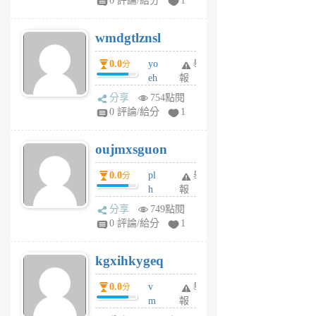
0 評論/給分
1
cf
v
wmdgtlznsl
R
P
0.0
yo
舉
分
m
eh
報
v
ld
A
分享
754點閱
gy
V
0 評論/給分
1
ik
G
6
6
oujmxsguon
個
個
月
月
0.0
pl
舉
分
前
前
h
報
wi
分享
749點閱
w
0 評論/給分
1
sh
uq
kgxihkygeq
6
個
0.0
v
舉
分
月
m
報
前
sg