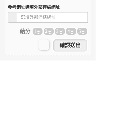
參考網址
選填外部連結網址
給分
1
2
3
4
5