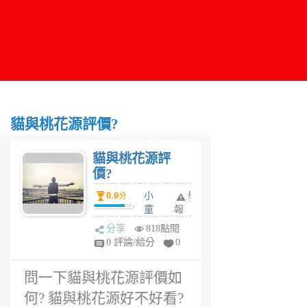
貓與桃花源評價?
貓與桃花源評
價?
0.0
小
舉
分
童
報
6
分享
818點閱
年
0 評論/給分
0
前
問一下貓與桃花源評價如
何? 貓與桃花源好不好看?