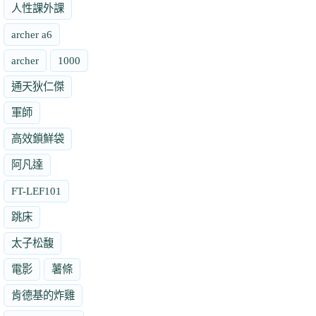
人性課外課
archer a6
archer
1000
通天狄仁傑
軍師
高效鎖鮮袋
阿凡達
FT-LEF101
跳床
太子松馥
電影
薯條
肯德基的炸雞