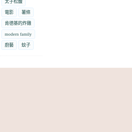
太子松馥
電影
薯條
肯德基的炸雞
modern family
廚藝
蚊子