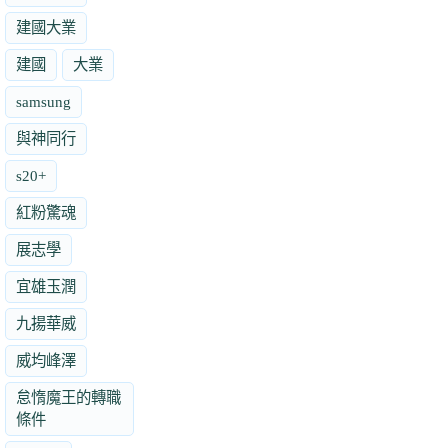
建國大業
建國
大業
samsung
與神同行
s20+
紅粉驚魂
展志學
宜雄玉潤
九揚華威
威均峰澤
怠惰魔王的轉職
條件