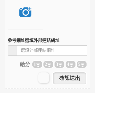
參考網址
選填外部連結網址
給分
1
2
3
4
5