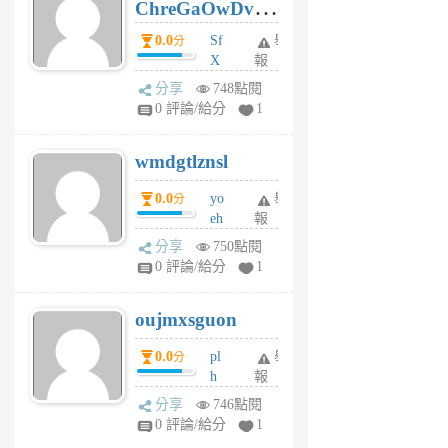
ChreGaOwDv
月
前
dY
0.0
Sf
舉
分
X
報
Pe
分享
748點閱
Jc
0 評論/給分
1
cf
v
wmdgtlznsl
R
P
0.0
yo
舉
分
m
eh
報
v
ld
A
分享
750點閱
gy
V
0 評論/給分
1
ik
G
6
6
oujmxsguon
個
個
月
月
0.0
pl
舉
分
前
前
h
報
wi
分享
746點閱
w
0 評論/給分
1
sh