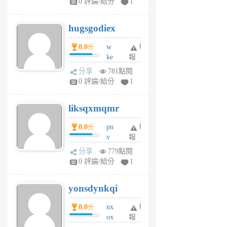
0 評論/給分
1
zt
g
hugsgodiex
6
個
0.0
w
舉
分
月
ke
報
前
rv
分享
781點閱
pj
0 評論/給分
1
qf
r
liksqxmqmr
6
個
0.0
pn
舉
分
月
v
報
前
wt
分享
779點閱
sv
0 評論/給分
1
jd
j
yonsdynkqi
6
個
0.0
nx
舉
分
月
ox
報
前