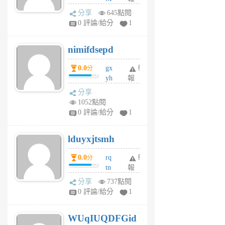
U
分享
645點閱
F
0 評論/給分
1
C
M
nimifdsepd
U
5
0.0
gx
舉
分
個
yh
報
月
dq
前
分享
vo
1052點閱
jl
0 評論/給分
1
6
個
lduyxjtsmh
月
前
0.0
rq
舉
分
tn
報
jt
分享
737點閱
gl
0 評論/給分
1
gy
6
WUqIUQDFGid
個