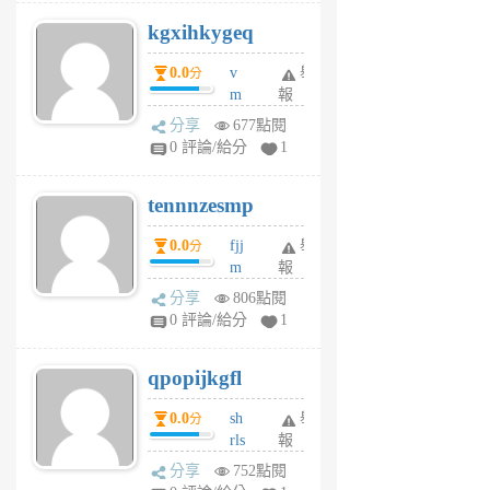
uq
kgxihkygeq
6
個
0.0
v
舉
分
月
m
報
前
sg
分享
677點閱
sr
0 評論/給分
1
vg
pn
tennnzesmp
6
個
0.0
fjj
舉
分
月
m
報
前
w
分享
806點閱
rs
0 評論/給分
1
uy
j
qpopijkgfl
6
個
0.0
sh
舉
分
月
rls
報
前
k
分享
752點閱
m