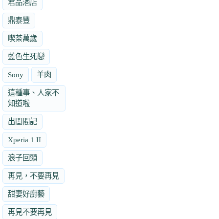
君品酒店
鼎泰豐
喫茶萬歲
藍色生死戀
Sony
羊肉
這種事、人家不
知道啦
出閨閣記
Xperia 1 II
浪子回頭
再見，不要再見
甜妻好廚藝
再見不要再見