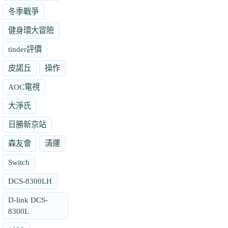
冬季戰爭
健身環大冒險
tinder評價
皮諾丘
操作
AOC電視
大淨氏
日勝新京站
森友會
清運
Switch
DCS-8300LH
D-link DCS-
8300L