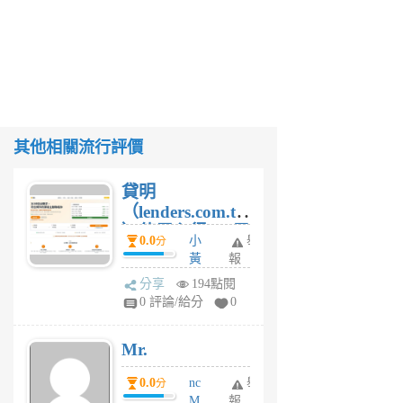
其他相關流行評價
貸明
（lenders.com.tw
）使用心得 — 民
0.0
小
舉
分
間貸款比較平台
黃
報
體驗
蜂
分享
194點閱
1
0 評論/給分
0
個
月
Mr.
前
0.0
nc
舉
分
M
報