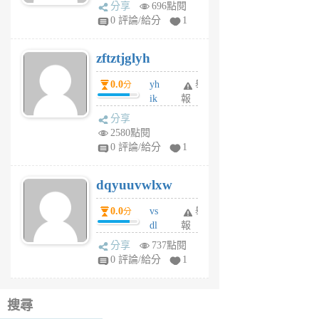
rh
分享
696點閱
pe
0 評論/給分
1
er
6
zftztjglyh
個
月
0.0
yh
舉
分
前
ik
報
s
分享
m
2580點閱
tu
0 評論/給分
1
m
s
dqyuuvwlxw
6
個
0.0
vs
舉
分
月
dl
報
前
sq
分享
737點閱
fy
0 評論/給分
1
fe
6
個
搜尋
月