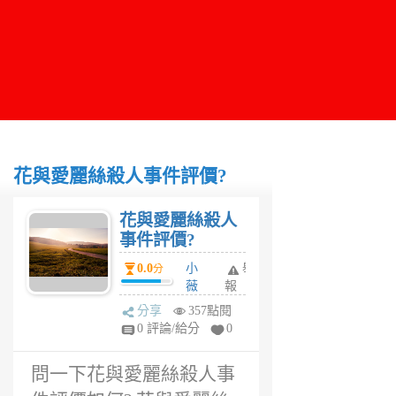
花與愛麗絲殺人事件評價?
花與愛麗絲殺人
事件評價?
0.0
小
舉
分
薇
報
兒
分享
357點閱
1
0 評論/給分
0
年
前
問一下花與愛麗絲殺人事