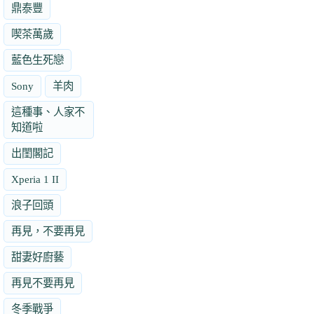
鼎泰豐
喫茶萬歲
藍色生死戀
Sony
羊肉
這種事、人家不
知道啦
出閨閣記
Xperia 1 II
浪子回頭
再見，不要再見
甜妻好廚藝
再見不要再見
冬季戰爭