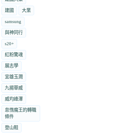
建國
大業
samsung
與神同行
s20+
紅粉驚魂
展志學
宜雄玉潤
九揚華威
威均峰澤
怠惰魔王的轉職
條件
登山鞋