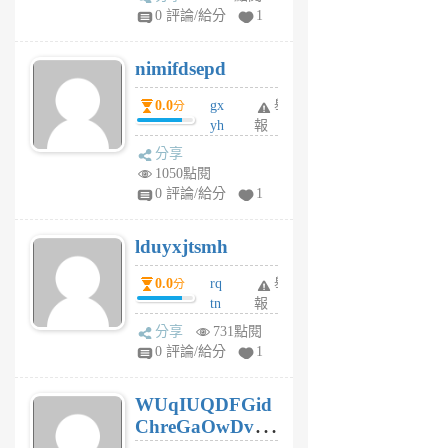
F
0 評論/給分
1
C
M
nimifdsepd
U
5
0.0
gx
舉
分
個
yh
報
月
dq
前
分享
vo
1050點閱
jl
0 評論/給分
1
6
個
lduyxjtsmh
月
前
0.0
rq
舉
分
tn
報
jt
分享
731點閱
gl
0 評論/給分
1
gy
6
WUqIUQDFGid
個
ChreGaOwDv
月
前