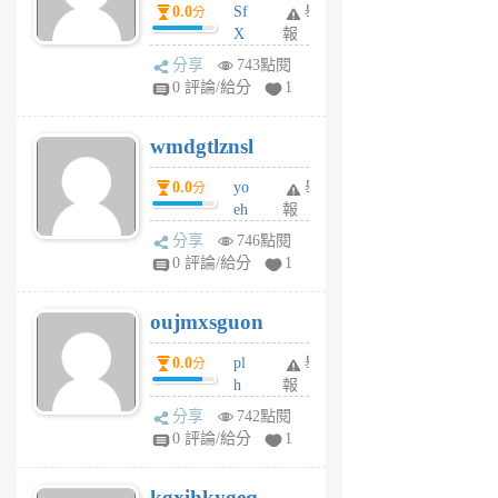
dY
0.0
Sf
舉
分
X
報
Pe
分享
743點閱
Jc
0 評論/給分
1
cf
v
wmdgtlznsl
R
P
0.0
yo
舉
分
m
eh
報
v
ld
A
分享
746點閱
gy
V
0 評論/給分
1
ik
G
6
6
oujmxsguon
個
個
月
月
0.0
pl
舉
分
前
前
h
報
wi
分享
742點閱
w
0 評論/給分
1
sh
uq
kgxihkygeq
6