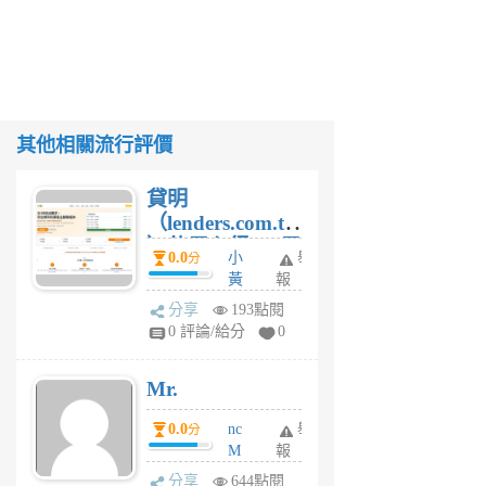
其他相關流行評價
貸明
（lenders.com.tw
）使用心得 — 民
0.0
小
舉
分
間貸款比較平台
黃
報
體驗
蜂
分享
193點閱
1
0 評論/給分
0
個
月
Mr.
前
0.0
nc
舉
分
M
報
U
分享
644點閱