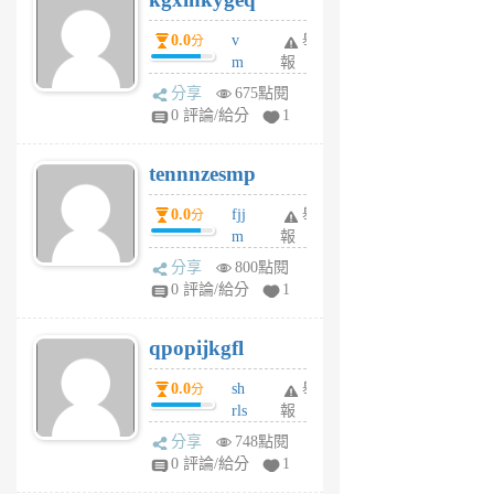
個
0.0
v
舉
分
月
m
報
前
sg
分享
675點閱
sr
0 評論/給分
1
vg
pn
tennnzesmp
6
個
0.0
fjj
舉
分
月
m
報
前
w
分享
800點閱
rs
0 評論/給分
1
uy
j
qpopijkgfl
6
個
0.0
sh
舉
分
月
rls
報
前
k
分享
748點閱
m
0 評論/給分
1
zt