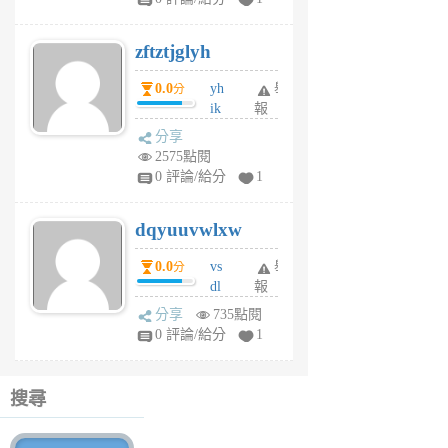
er
6
zftztjglyh
個
月
0.0
yh
舉
分
前
ik
報
s
分享
m
2575點閱
tu
0 評論/給分
1
m
s
dqyuuvwlxw
6
個
0.0
vs
舉
分
月
dl
報
前
sq
分享
735點閱
fy
0 評論/給分
1
fe
6
個
搜尋
月
前