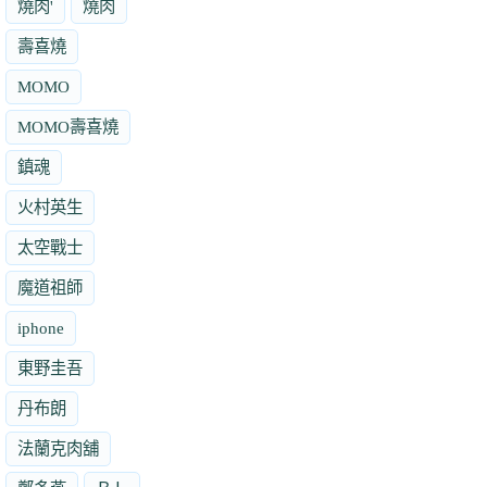
燒肉'
燒肉
壽喜燒
MOMO
MOMO壽喜燒
鎮魂
火村英生
太空戰士
魔道祖師
iphone
東野圭吾
丹布朗
法蘭克肉舖