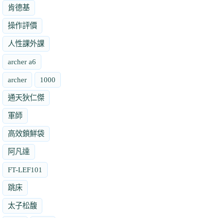
肯德基
操作評價
人性課外課
archer a6
archer
1000
通天狄仁傑
軍師
高效鎖鮮袋
阿凡達
FT-LEF101
跳床
太子松馥