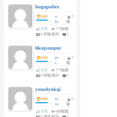
g
hugsgodiex
6
個
0.0
w
舉
分
月
ke
報
前
rv
分享
775點閱
pj
0 評論/給分
1
qf
r
liksqxmqmr
6
個
0.0
pn
舉
分
月
v
報
前
wt
分享
777點閱
sv
0 評論/給分
1
jd
j
yonsdynkqi
6
個
0.0
nx
舉
分
月
ox
報
前
rh
分享
689點閱
pe
0 評論/給分
1