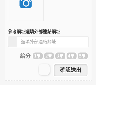
參考網址
選填外部連結網址
給分
1
2
3
4
5