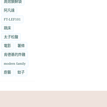
高效鎖鮮袋
阿凡達
FT-LEF101
跳床
太子松馥
電影
薯條
肯德基的炸雞
modern family
廚藝
蚊子