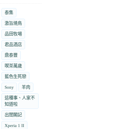
泰集
激旨燒鳥
品田牧場
君品酒店
鼎泰豐
喫茶萬歲
藍色生死戀
Sony
羊肉
這種事、人家不
知道啦
出閨閣記
Xperia 1 II