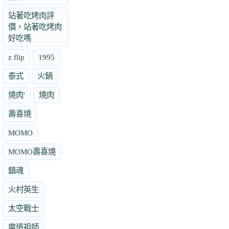
站著吃烤肉評
價，站著吃烤肉
好吃嗎
z flip
1995
泰式
火鍋
燒肉'
燒肉
壽喜燒
MOMO
MOMO壽喜燒
鎮魂
火村英生
太空戰士
魔道祖師