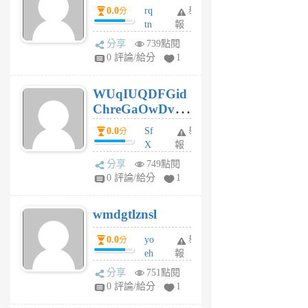
0.0
rq
舉
分
tn
報
jt
分享
739點閱
gl
0 評論/給分
1
gy
6
WUqIUQDFGid
個
ChreGaOwDv
月
前
dY
0.0
Sf
舉
分
X
報
Pe
分享
749點閱
Jc
0 評論/給分
1
cf
v
wmdgtlznsl
R
P
0.0
yo
舉
分
m
eh
報
v
ld
A
分享
751點閱
gy
V
0 評論/給分
1
ik
G