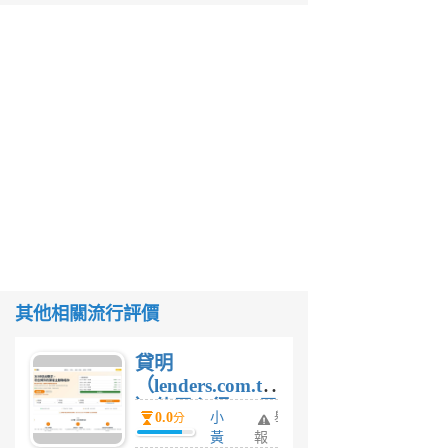
其他相關流行評價
貸明
（lenders.com.tw
）使用心得 — 民
0.0
小
舉
分
間貸款比較平台
黃
報