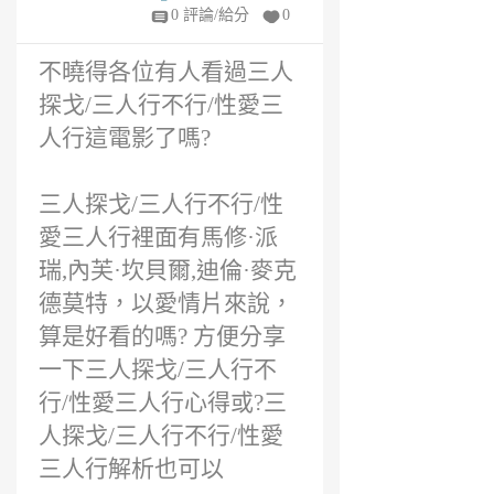
嗎?
年
0 評論/給分
0
前
不曉得各位有人看過三人
探戈/三人行不行/性愛三
人行這電影了嗎?
三人探戈/三人行不行/性
愛三人行裡面有馬修·派
瑞,內芙·坎貝爾,迪倫·麥克
德莫特，以愛情片來說，
算是好看的嗎? 方便分享
一下三人探戈/三人行不
行/性愛三人行心得或?三
人探戈/三人行不行/性愛
三人行解析也可以