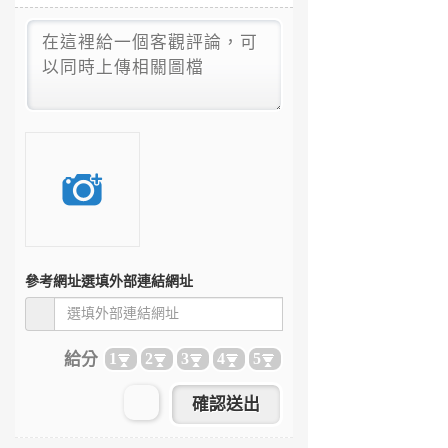
參考網址
選填外部連結網址
給分
1
2
3
4
5