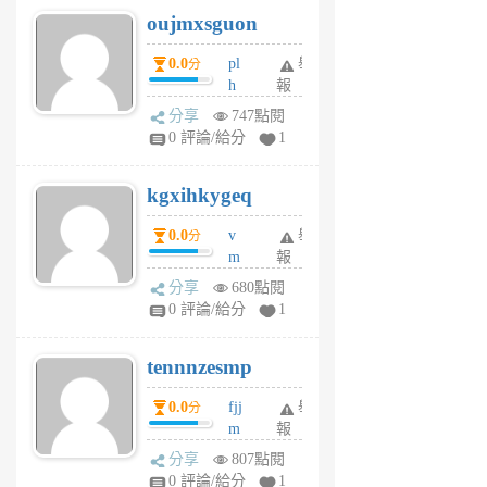
6
6
oujmxsguon
個
個
月
月
0.0
pl
舉
分
前
前
h
報
wi
分享
747點閱
w
0 評論/給分
1
sh
uq
kgxihkygeq
6
個
0.0
v
舉
分
月
m
報
前
sg
分享
680點閱
sr
0 評論/給分
1
vg
pn
tennnzesmp
6
個
0.0
fjj
舉
分
月
m
報
前
w
分享
807點閱
rs
0 評論/給分
1