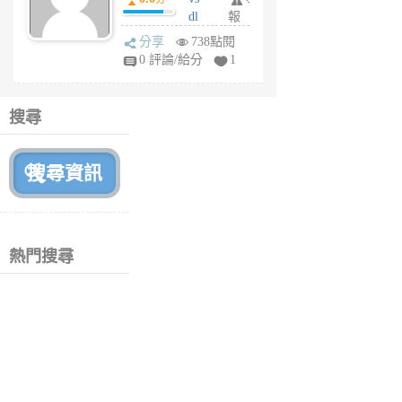
月
dl
報
前
sq
分享
738點閱
fy
0 評論/給分
1
fe
6
個
搜尋
月
前
熱門搜尋