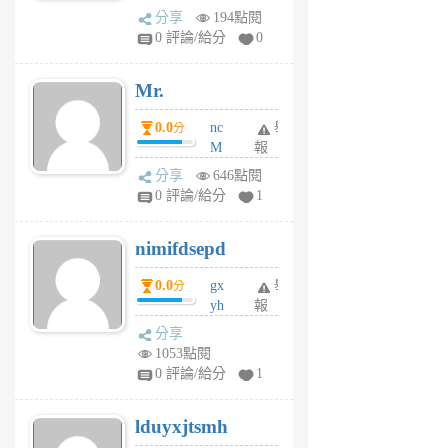
體驗
蜂
分享
194點閱
1
0 評論/給分
0
個
月
Mr.
前
0.0
nc
舉
分
M
報
U
分享
646點閱
F
0 評論/給分
1
C
M
nimifdsepd
U
5
0.0
gx
舉
分
個
yh
報
月
dq
前
分享
vo
1053點閱
jl
0 評論/給分
1
6
個
lduyxjtsmh
月
前