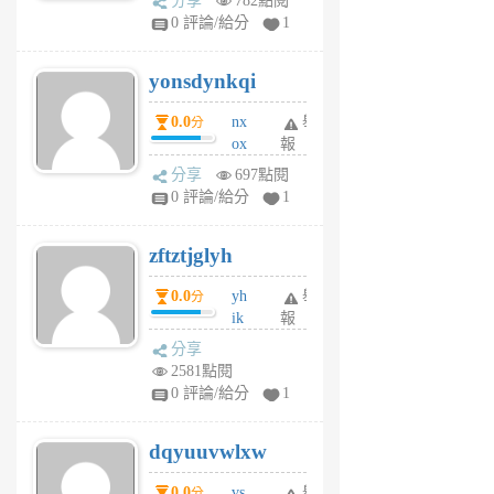
分享
782點閱
sv
0 評論/給分
1
jd
j
yonsdynkqi
6
個
0.0
nx
舉
分
月
ox
報
前
rh
分享
697點閱
pe
0 評論/給分
1
er
6
zftztjglyh
個
月
0.0
yh
舉
分
前
ik
報
s
分享
m
2581點閱
tu
0 評論/給分
1
m
s
dqyuuvwlxw
6
個
0.0
vs
舉
分