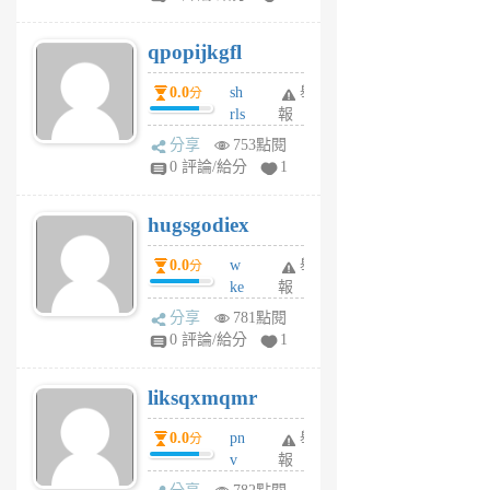
uy
j
qpopijkgfl
6
個
0.0
sh
舉
分
月
rls
報
前
k
分享
753點閱
m
0 評論/給分
1
zt
g
hugsgodiex
6
個
0.0
w
舉
分
月
ke
報
前
rv
分享
781點閱
pj
0 評論/給分
1
qf
r
liksqxmqmr
6
個
0.0
pn
舉
分
月
v
報
前
wt