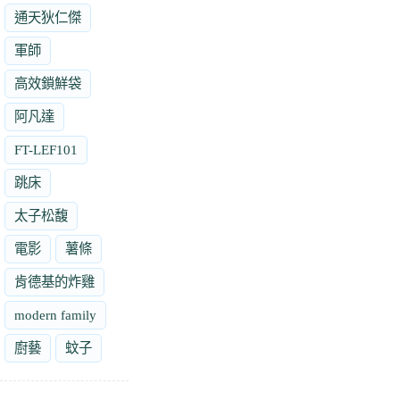
通天狄仁傑
軍師
高效鎖鮮袋
阿凡達
FT-LEF101
跳床
太子松馥
電影
薯條
肯德基的炸雞
modern family
廚藝
蚊子