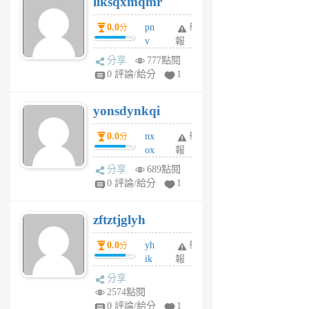
liksqxmqmr
6
個
0.0
pn
舉
分
月
v
報
前
wt
分享
777點閱
sv
0 評論/給分
1
jd
j
yonsdynkqi
6
個
0.0
nx
舉
分
月
ox
報
前
rh
分享
689點閱
pe
0 評論/給分
1
er
6
zftztjglyh
個
月
0.0
yh
舉
分
前
ik
報
s
分享
m
2574點閱
tu
0 評論/給分
1