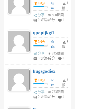
0.0
fjj
舉
分
月
m
報
前
w
分享
800點閱
rs
0 評論/給分
1
uy
j
qpopijkgfl
6
個
0.0
sh
舉
分
月
rls
報
前
k
分享
745點閱
m
0 評論/給分
1
zt
g
hugsgodiex
6
個
0.0
w
舉
分
月
ke
報
前
rv
分享
773點閱
pj
0 評論/給分
1
qf
r