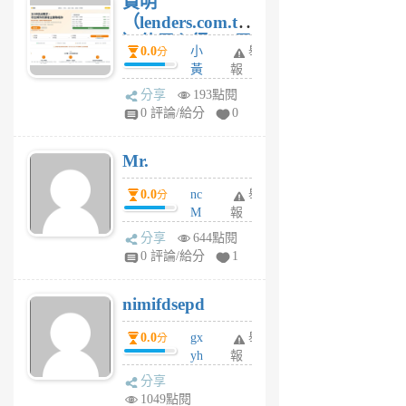
貸明
（lenders.com.tw
）使用心得 — 民
0.0
小
舉
分
間貸款比較平台
黃
報
體驗
蜂
分享
193點閱
1
0 評論/給分
0
個
月
Mr.
前
0.0
nc
舉
分
M
報
U
分享
644點閱
F
0 評論/給分
1
C
M
nimifdsepd
U
5
0.0
gx
舉
分
個
yh
報
月
dq
前
分享
vo
1049點閱