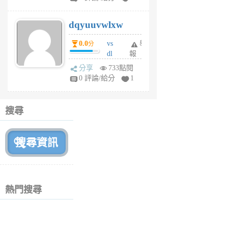
m
s
dqyuuvwlxw
6
個
0.0
vs
舉
分
月
dl
報
前
sq
分享
733點閱
fy
0 評論/給分
1
fe
6
個
搜尋
月
前
熱門搜尋