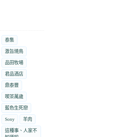
泰集
激旨燒鳥
品田牧場
君品酒店
鼎泰豐
喫茶萬歲
藍色生死戀
Sony
羊肉
這種事、人家不