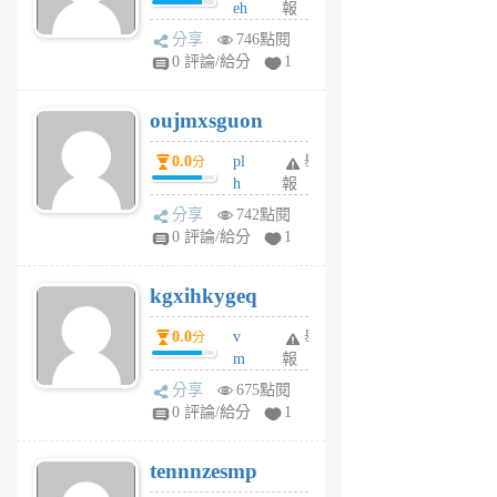
eh
報
v
ld
A
分享
746點閱
gy
V
0 評論/給分
1
ik
G
6
6
oujmxsguon
個
個
月
月
0.0
pl
舉
分
前
前
h
報
wi
分享
742點閱
w
0 評論/給分
1
sh
uq
kgxihkygeq
6
個
0.0
v
舉
分
月
m
報
前
sg
分享
675點閱
sr
0 評論/給分
1
vg
pn
tennnzesmp
6
個