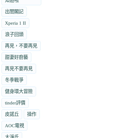
知道啦
出閨閣記
Xperia 1 II
浪子回頭
再見，不要再見
甜妻好廚藝
再見不要再見
冬季戰爭
健身環大冒險
tinder評價
皮諾丘
操作
AOC電視
大淨氏