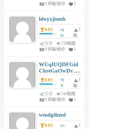
jl
0 評論/給分
1
6
個
lduyxjtsmh
月
前
0.0
rq
舉
分
tn
報
jt
分享
729點閱
gl
0 評論/給分
1
gy
6
WUqIUQDFGid
個
ChreGaOwDv
月
前
dY
0.0
Sf
舉
分
X
報
Pe
分享
743點閱
Jc
0 評論/給分
1
cf
v
wmdgtlznsl
R
P
0.0
yo
舉
分
m