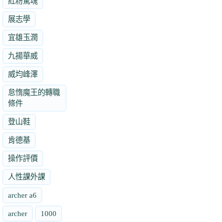
紅粉驚魂
展志學
宜雄玉潤
九揚華威
威均峰澤
怠惰魔王的轉職
條件
登山鞋
肯德基
操作評價
人性課外課
archer a6
archer
1000