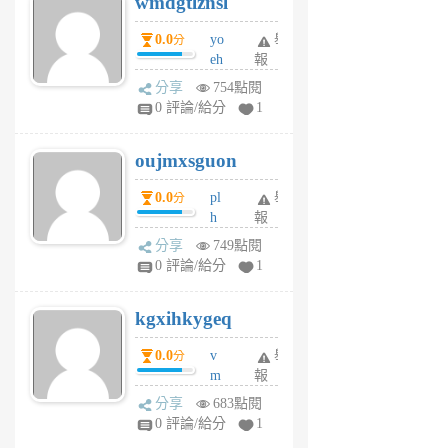
wmdgtlznsl
R
P
0.0
yo
舉
分
m
eh
報
v
ld
A
分享
754點閱
gy
V
0 評論/給分
1
ik
G
6
6
oujmxsguon
個
個
月
月
0.0
pl
舉
分
前
前
h
報
wi
分享
749點閱
w
0 評論/給分
1
sh
uq
kgxihkygeq
6
個
0.0
v
舉
分
月
m
報
前
sg
分享
683點閱
sr
0 評論/給分
1
vg