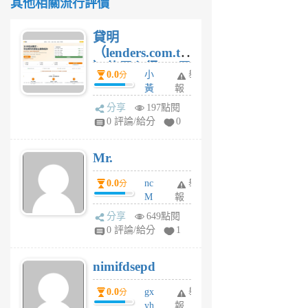
其他相關流行評價
貸明
（lenders.com.tw
）使用心得 — 民
0.0
小
舉
分
間貸款比較平台
黃
報
體驗
蜂
分享
197點閱
1
0 評論/給分
0
個
月
Mr.
前
0.0
nc
舉
分
M
報
U
分享
649點閱
F
0 評論/給分
1
C
M
nimifdsepd
U
5
0.0
gx
舉
分
個
yh
報
月