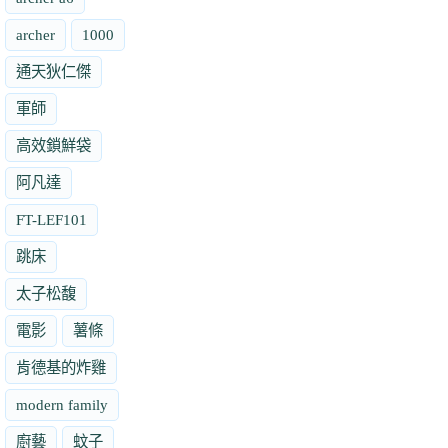
archer
1000
通天狄仁傑
軍師
高效鎖鮮袋
阿凡達
FT-LEF101
跳床
太子松馥
電影
薯條
肯德基的炸雞
modern family
廚藝
蚊子