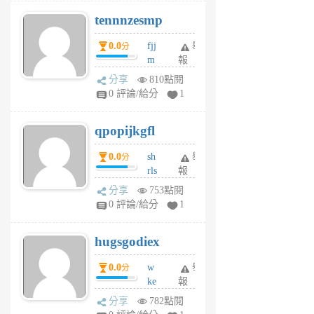
pn
tennnzesmp
6
個
0.0
fjj
舉
分
月
m
報
前
w
分享
810點閱
rs
0 評論/給分
1
uy
j
qpopijkgfl
6
個
0.0
sh
舉
分
月
rls
報
前
k
分享
753點閱
m
0 評論/給分
1
zt
g
hugsgodiex
6
個
0.0
w
舉
分
月
ke
報
前
rv
分享
782點閱
pj