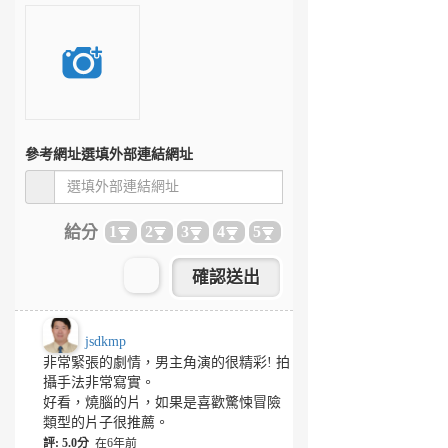
參考網址
選填外部連結網址
給分
1
2
3
4
5
jsdkmp
非常緊張的劇情，男主角演的很精彩! 拍
攝手法非常寫實。
好看，燒腦的片，如果是喜歡驚悚冒險
類型的片子很推薦。
評: 5.0分
在6年前