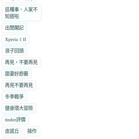
這種事、人家不
知道啦
出閨閣記
Xperia 1 II
浪子回頭
再見，不要再見
甜妻好廚藝
再見不要再見
冬季戰爭
健身環大冒險
tinder評價
皮諾丘
操作