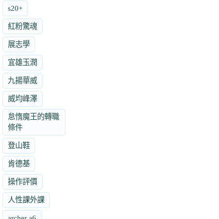
s20+
紅粉驚魂
展志學
宜雄玉潤
九揚華威
威均峰澤
怠惰魔王的轉職
條件
登山鞋
肯德基
操作評價
人性課外課
archer a6