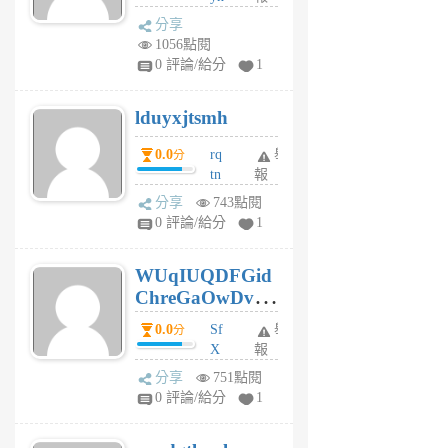
dq
前
分享
vo
1056點閱
jl
0 評論/給分
1
6
個
lduyxjtsmh
月
前
0.0
rq
舉
分
tn
報
jt
分享
743點閱
gl
0 評論/給分
1
gy
6
WUqIUQDFGid
個
ChreGaOwDv
月
前
dY
0.0
Sf
舉
分
X
報
Pe
分享
751點閱
Jc
0 評論/給分
1
cf
v