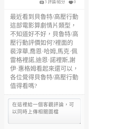
3 評論/給分
0
年
前
最近看到貝魯特/高壓行動
這部電影算劇情片類型，
不知道好不好，貝魯特/高
壓行動評價如何?裡面的
裴淳華,喬恩·哈姆,馬克·佩
雷格裡諾,迪恩·諾裡斯,謝
伊·惠格姆看起來還可以，
各位覺得貝魯特/高壓行動
值得看嗎?