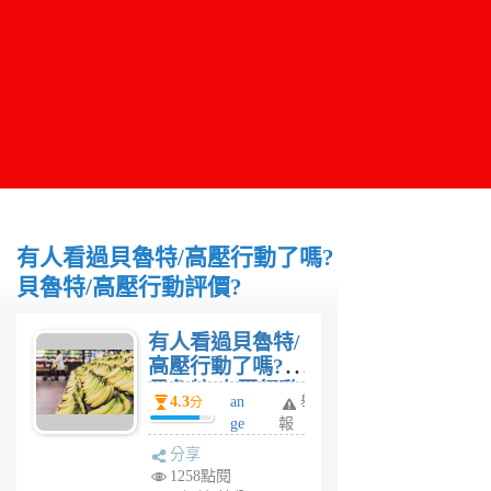
有人看過貝魯特/高壓行動了嗎?
貝魯特/高壓行動評價?
有人看過貝魯特/
高壓行動了嗎?
貝魯特/高壓行動
4.3
an
舉
分
評價?
ge
報
la
分享
茜
1258點閱
6