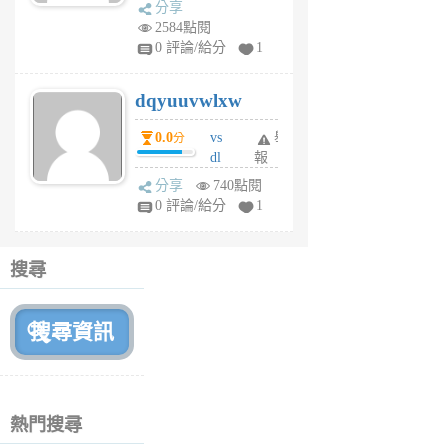
分享
m
2584點閱
tu
0 評論/給分
1
m
s
dqyuuvwlxw
6
個
0.0
vs
舉
分
月
dl
報
前
sq
分享
740點閱
fy
0 評論/給分
1
fe
6
個
搜尋
月
前
熱門搜尋