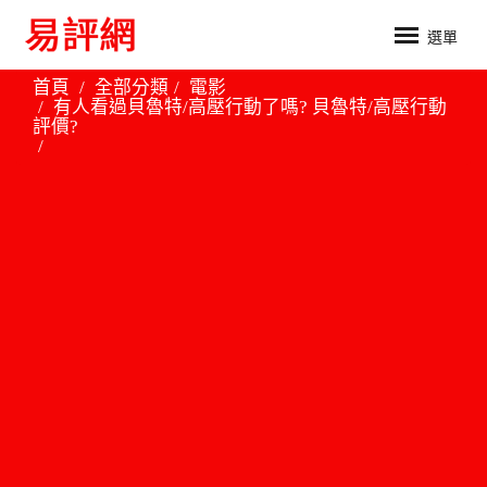
選單
首頁
全部分類
電影
有人看過貝魯特/高壓行動了嗎? 貝魯特/高壓行動
評價?