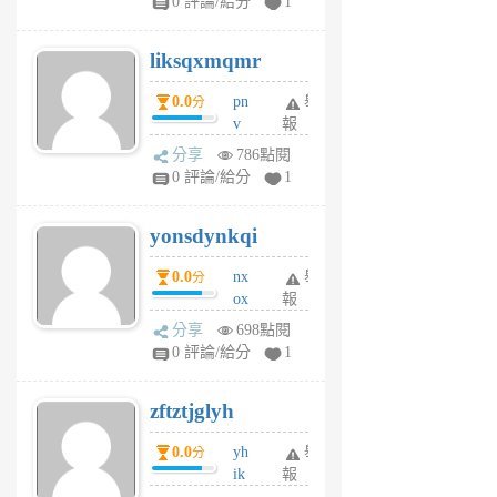
0 評論/給分
1
qf
r
liksqxmqmr
6
個
0.0
pn
舉
分
月
v
報
前
wt
分享
786點閱
sv
0 評論/給分
1
jd
j
yonsdynkqi
6
個
0.0
nx
舉
分
月
ox
報
前
rh
分享
698點閱
pe
0 評論/給分
1
er
6
zftztjglyh
個
月
0.0
yh
舉
分
前
ik
報
s