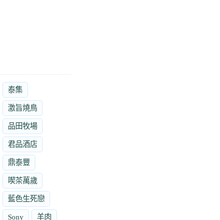
泰集
激旨燒鳥
品田牧場
君品酒店
鼎泰豐
喫茶萬歲
藍色生死戀
Sony
羊肉