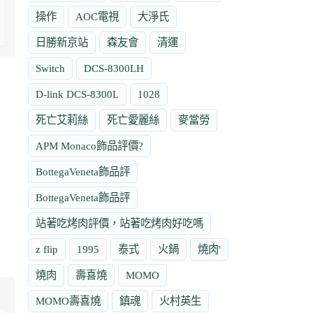
操作
AOC電視
大淨氏
日勝新京站
森友會
清運
Switch
DCS-8300LH
D-link DCS-8300L
1028
死亡艾莉絲
死亡愛麗絲
麥當勞
APM Monaco飾品評價?
BottegaVeneta飾品評
BottegaVeneta飾品評
站著吃烤肉評價，站著吃烤肉好吃嗎
z flip
1995
泰式
火鍋
燒肉'
燒肉
壽喜燒
MOMO
MOMO壽喜燒
鎮魂
火村英生