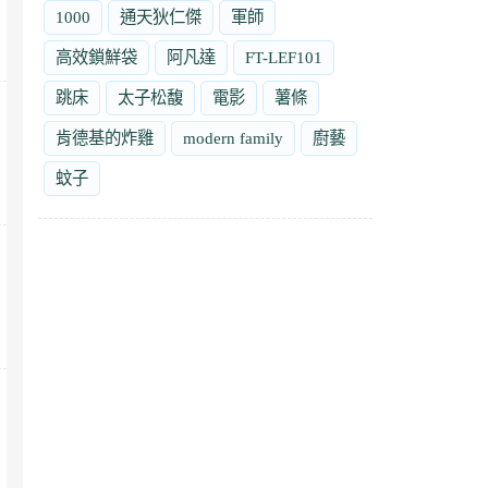
1000
通天狄仁傑
軍師
高效鎖鮮袋
阿凡達
FT-LEF101
跳床
太子松馥
電影
薯條
肯德基的炸雞
modern family
廚藝
蚊子