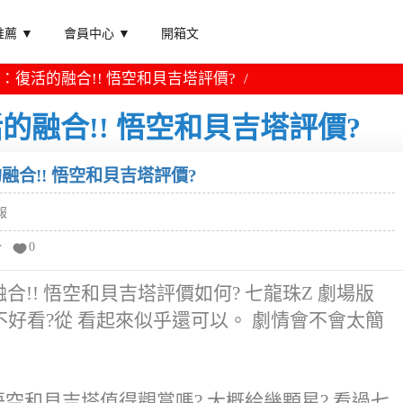
薦 ▼
會員中心 ▼
開箱文
2：復活的融合!! 悟空和貝吉塔評價?
活的融合!! 悟空和貝吉塔評價?
融合!! 悟空和貝吉塔評價?
報
分
0
合!! 悟空和貝吉塔評價如何? 七龍珠Z 劇場版
好不好看?從 看起來似乎還可以。 劇情會不會太簡
 悟空和貝吉塔值得觀賞嗎? 大概給幾顆星? 看過七