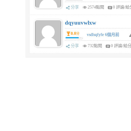
分享
2574點閱
0 評論/給
dqyuuvwlxw
0.0
分
vsdlsqfyfe 6個月前
分享
732點閱
0 評論/給