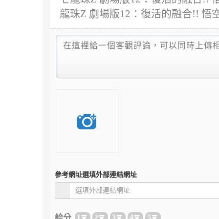
龍珠Z 劇場版12：復活的融合!!
參考網址
選填外部連結網址
給分
1
2
3
4
5