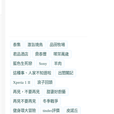
泰集
激旨燒鳥
品田牧場
君品酒店
鼎泰豐
喫茶萬歲
藍色生死戀
Sony
羊肉
這種事、人家不知道啦
出閨閣記
Xperia 1 II
浪子回頭
再見，不要再見
甜妻好廚藝
再見不要再見
冬季戰爭
健身環大冒險
tinder評價
皮諾丘