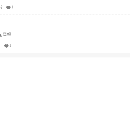
分
1
舉報
分
1