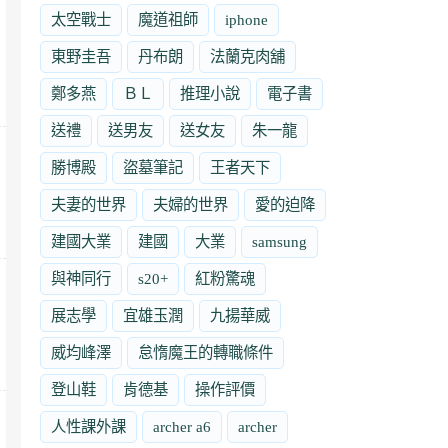
太空戰士
魔道祖師
iphone
東野圭吾
丹布朗
法蘭克肉舖
鄭多燕
ＢＬ
推理小說
電子書
送禮
送男友
送女友
朱一龍
勝博殿
盜墓筆記
王者天下
夫妻的世界
夫婦的世界
愛的迫降
建國大業
建國
大業
samsung
與神同行
s20+
紅粉驚魂
展志學
宜雄玉潤
九揚華威
威均峰澤
怠惰魔王的轉職條件
登山鞋
肯德基
操作評價
人性課外課
archer a6
archer