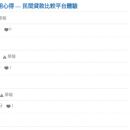
w）使用心得 — 民間貸款比較平台體驗
舉報
分
0
舉報
分
1
舉報
分
1