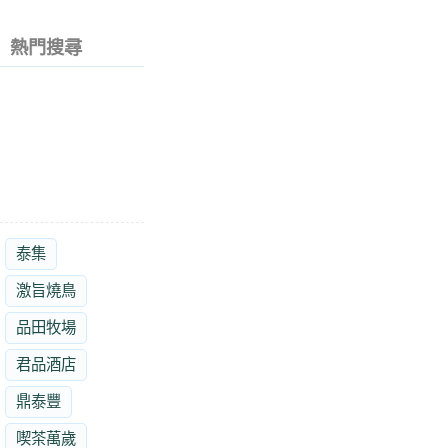
熱門搜尋
泰集
激旨燒鳥
品田牧場
君品酒店
鼎泰豐
喫茶萬歲