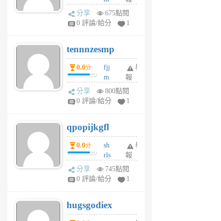
前
sg
分享
675點閱
sr
0 評論/給分
1
vg
pn
tennnzesmp
6
個
0.0
fjj
舉
分
月
m
報
前
w
分享
800點閱
rs
0 評論/給分
1
uy
j
qpopijkgfl
6
個
0.0
sh
舉
分
月
rls
報
前
k
分享
745點閱
m
0 評論/給分
1
zt
g
hugsgodiex
6
個