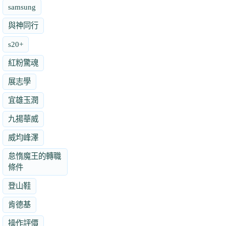
samsung
與神同行
s20+
紅粉驚魂
展志學
宜雄玉潤
九揚華威
威均峰澤
怠惰魔王的轉職
條件
登山鞋
肯德基
操作評價