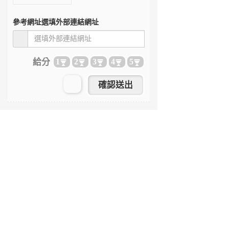
參考網址
選填外部連結網址
給分
1
2
3
4
5