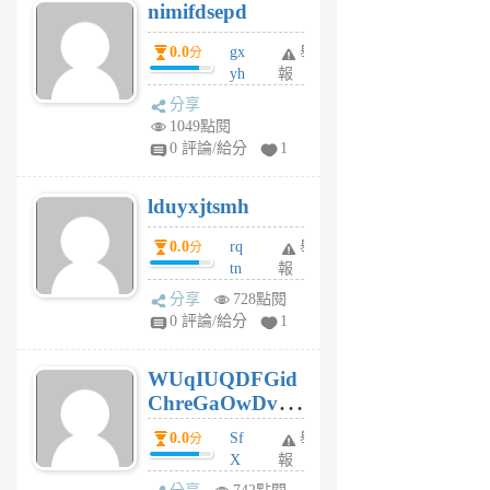
nimifdsepd
U
5
0.0
gx
舉
分
個
yh
報
月
dq
前
分享
vo
1049點閱
jl
0 評論/給分
1
6
個
lduyxjtsmh
月
前
0.0
rq
舉
分
tn
報
jt
分享
728點閱
gl
0 評論/給分
1
gy
6
WUqIUQDFGid
個
ChreGaOwDv
月
前
dY
0.0
Sf
舉
分
X
報
Pe