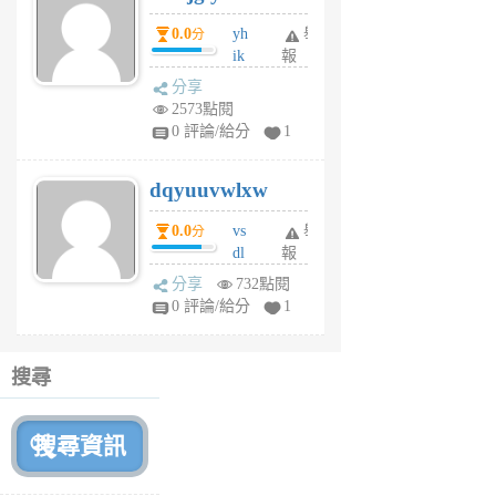
月
0.0
yh
舉
分
前
ik
報
s
分享
m
2573點閱
tu
0 評論/給分
1
m
s
dqyuuvwlxw
6
個
0.0
vs
舉
分
月
dl
報
前
sq
分享
732點閱
fy
0 評論/給分
1
fe
6
個
搜尋
月
前