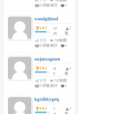
分享
742點閱
Jc
0 評論/給分
1
cf
v
wmdgtlznsl
R
P
0.0
yo
舉
分
m
eh
報
v
ld
A
分享
746點閱
gy
V
0 評論/給分
1
ik
G
6
6
oujmxsguon
個
個
月
月
0.0
pl
舉
分
前
前
h
報
wi
分享
741點閱
w
0 評論/給分
1
sh
uq
kgxihkygeq
6
個
0.0
v
舉
分
月
m
報