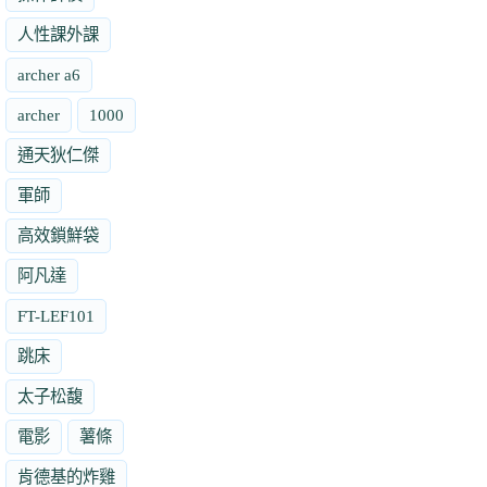
人性課外課
archer a6
archer
1000
通天狄仁傑
軍師
高效鎖鮮袋
阿凡達
FT-LEF101
跳床
太子松馥
電影
薯條
肯德基的炸雞