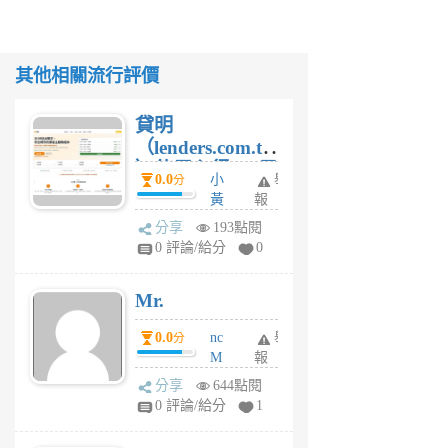
其他相關流行評價
貸明
（lenders.com.tw
）使用心得 — 民
0.0
小
舉
分
間貸款比較平台
黃
報
體驗
蜂
分享
193點閱
1
0 評論/給分
0
個
月
Mr.
前
0.0
nc
舉
分
M
報
U
分享
644點閱
F
0 評論/給分
1
C
M