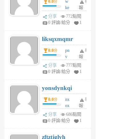
0.0
w
舉
分
月
ke
報
前
rv
分享
772點閱
pj
0 評論/給分
1
qf
r
liksqxmqmr
6
個
0.0
pn
舉
分
月
v
報
前
wt
分享
777點閱
sv
0 評論/給分
1
jd
j
yonsdynkqi
6
個
0.0
nx
舉
分
月
ox
報
前
rh
分享
686點閱
pe
0 評論/給分
1
er
6
zftztjglyh
個