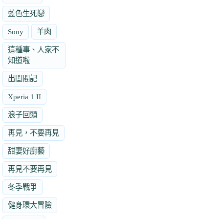
藍色生死戀
Sony
羊肉
這種事、人家不
知道啦
出閨閣記
Xperia 1 II
浪子回頭
再見，不要再見
甜妻好廚藝
再見不要再見
冬季戰爭
健身環大冒險