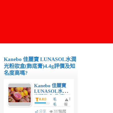
Kanebo 佳麗寶 LUNASOL水潤
光粉妝盒(飾底膏)4.4g評價及知
名度高嗎?
Kanebo 佳麗寶
LUNASOL水潤
光粉妝盒(飾底
0.0
毛
舉
分
膏)4.4g評價及知
毛
報
名度高嗎?
妹
分享
337點閱