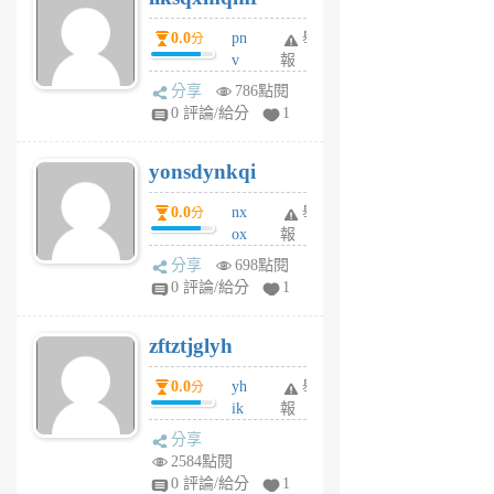
個
0.0
pn
舉
分
月
v
報
前
wt
分享
786點閱
sv
0 評論/給分
1
jd
j
yonsdynkqi
6
個
0.0
nx
舉
分
月
ox
報
前
rh
分享
698點閱
pe
0 評論/給分
1
er
6
zftztjglyh
個
月
0.0
yh
舉
分
前
ik
報
s
分享
m
2584點閱
tu
0 評論/給分
1