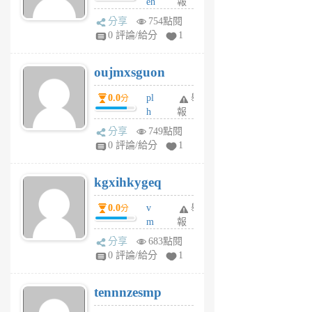
eh
報
v
ld
A
分享
754點閱
gy
V
0 評論/給分
1
ik
G
6
6
oujmxsguon
個
個
月
月
0.0
pl
舉
分
前
前
h
報
wi
分享
749點閱
w
0 評論/給分
1
sh
uq
kgxihkygeq
6
個
0.0
v
舉
分
月
m
報
前
sg
分享
683點閱
sr
0 評論/給分
1
vg
pn
tennnzesmp
6
個