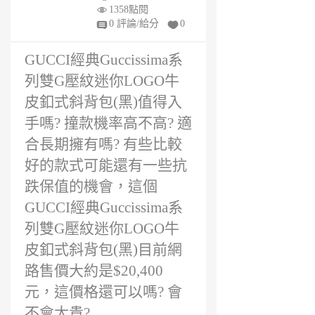
1
1358點閱
年
0 評論/給分
0
前
GUCCI經典Guccissima系
列雙G壓紋迷你LOGO牛
皮釦式斜背包(黑)值得入
手嗎? 撞款機率高不高? 適
合長期擁有嗎? 有些比較
好的款式可能還有一些抗
跌保值的機會，這個
GUCCI經典Guccissima系
列雙G壓紋迷你LOGO牛
皮釦式斜背包(黑)目前網
路售價大約是$20,400
元，這價格還可以嗎? 會
不會太貴?