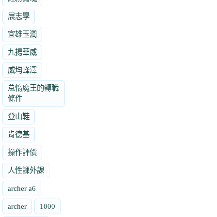
展志學
宜雄玉潤
九揚華威
威均峰澤
怠惰魔王的轉職
條件
登山鞋
肯德基
操作評價
人性課外課
archer a6
archer
1000