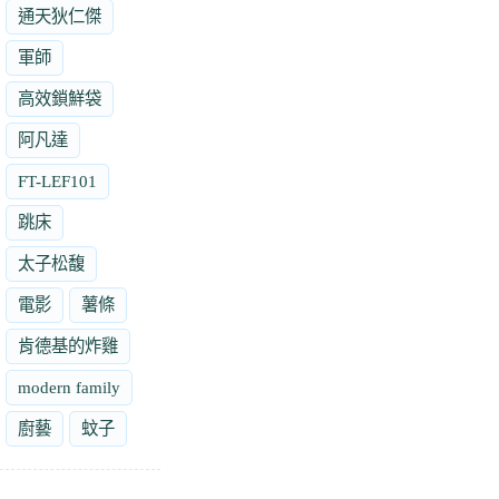
通天狄仁傑
軍師
高效鎖鮮袋
阿凡達
FT-LEF101
跳床
太子松馥
電影
薯條
肯德基的炸雞
modern family
廚藝
蚊子