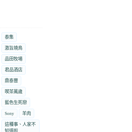
泰集
激旨燒鳥
品田牧場
君品酒店
鼎泰豐
喫茶萬歲
藍色生死戀
Sony
羊肉
這種事、人家不
知道啦