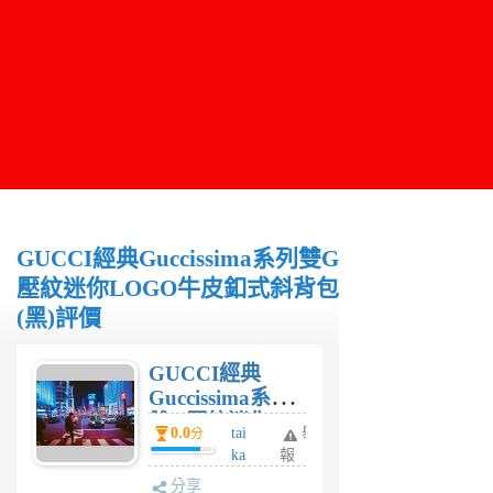
GUCCI經典Guccissima系列雙G
壓紋迷你LOGO牛皮釦式斜背包
(黑)評價
GUCCI經典
Guccissima系列
雙G壓紋迷你
0.0
tai
舉
分
LOGO牛皮釦式
ka
報
斜背包(黑)評價
n
分享