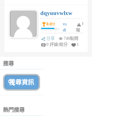
m
s
dqyuuvwlxw
6
個
0.0
vs
舉
分
月
dl
報
前
sq
分享
740點閱
fy
0 評論/給分
1
fe
6
個
搜尋
月
前
熱門搜尋