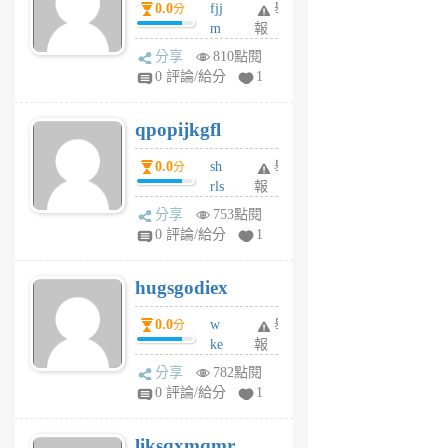
0.0
fjj
舉
分
月
m
報
前
w
分享
810點閱
rs
0 評論/給分
1
uy
j
qpopijkgfl
6
個
0.0
sh
舉
分
月
rls
報
前
k
分享
753點閱
m
0 評論/給分
1
zt
g
hugsgodiex
6
個
0.0
w
舉
分
月
ke
報
前
rv
分享
782點閱
pj
0 評論/給分
1
qf
r
liksqxmqmr
6