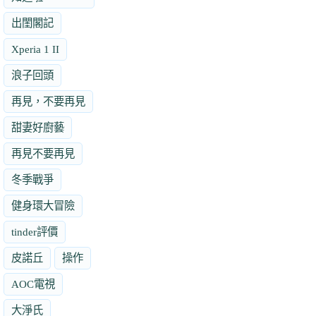
出閨閣記
Xperia 1 II
浪子回頭
再見，不要再見
甜妻好廚藝
再見不要再見
冬季戰爭
健身環大冒險
tinder評價
皮諾丘
操作
AOC電視
大淨氏