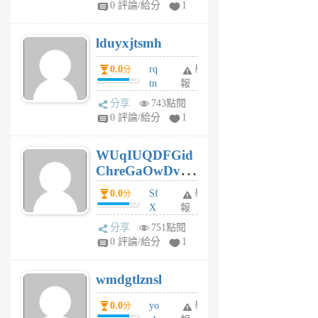
0 評論/給分
1
6
個
lduyxjtsmh
月
前
0.0
rq
舉
分
tn
報
jt
分享
743點閱
gl
0 評論/給分
1
gy
6
WUqIUQDFGid
個
ChreGaOwDv
月
前
dY
0.0
Sf
舉
分
X
報
Pe
分享
751點閱
Jc
0 評論/給分
1
cf
v
wmdgtlznsl
R
P
0.0
yo
舉
分
m