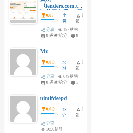
（lenders.com.tw
）使用心得 — 民
0.0
小
舉
分
間貸款比較平台
黃
報
體驗
蜂
分享
197點閱
1
0 評論/給分
0
個
月
Mr.
前
0.0
nc
舉
分
M
報
U
分享
649點閱
F
0 評論/給分
1
C
M
nimifdsepd
U
5
0.0
gx
舉
分
個
yh
報
月
dq
前
分享
vo
1056點閱
jl