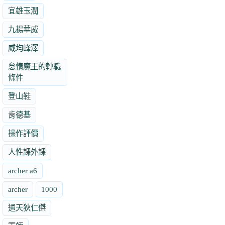
宜雄玉潤
九揚華威
威均峰澤
怠惰魔王的轉職
條件
登山鞋
肯德基
操作評價
人性課外課
archer a6
archer
1000
通天狄仁傑