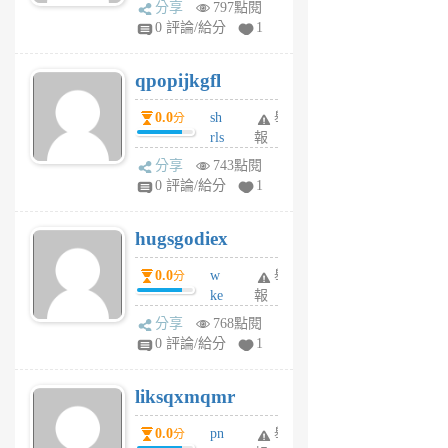
分享
797點閱
rs
0 評論/給分
1
uy
j
qpopijkgfl
6
個
0.0
sh
舉
分
月
rls
報
前
k
分享
743點閱
m
0 評論/給分
1
zt
g
hugsgodiex
6
個
0.0
w
舉
分
月
ke
報
前
rv
分享
768點閱
pj
0 評論/給分
1
qf
r
liksqxmqmr
6
個
0.0
pn
舉
分
月