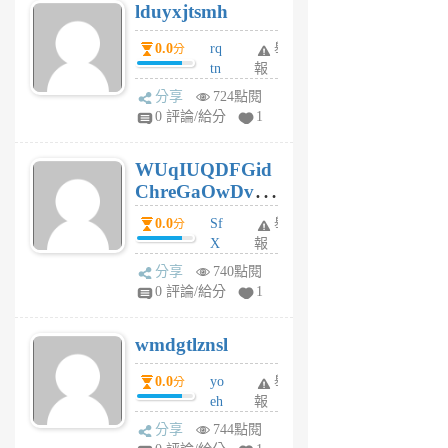
lduyxjtsmh
月
前
0.0
rq
舉
分
tn
報
jt
分享
724點閱
gl
0 評論/給分
1
gy
6
WUqIUQDFGid
個
ChreGaOwDv
月
前
dY
0.0
Sf
舉
分
X
報
Pe
分享
740點閱
Jc
0 評論/給分
1
cf
v
wmdgtlznsl
R
P
0.0
yo
舉
分
m
eh
報
v
ld
A
分享
744點閱
gy
V