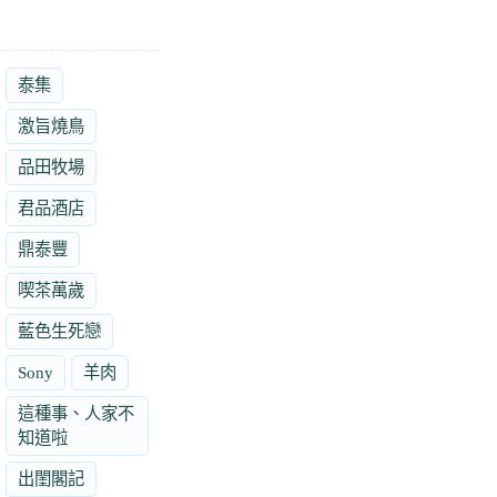
泰集
激旨燒鳥
品田牧場
君品酒店
鼎泰豐
喫茶萬歲
藍色生死戀
Sony
羊肉
這種事、人家不
知道啦
出閨閣記