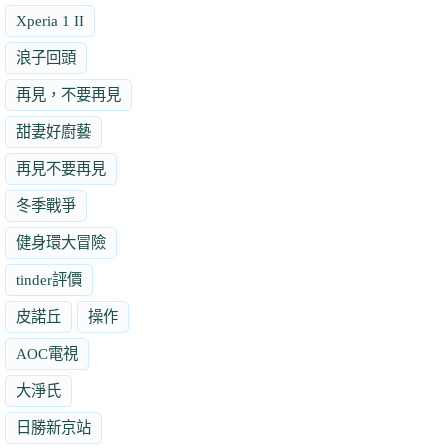
Xperia 1 II
浪子回頭
再見，不要再見
甜妻好廚藝
再見不要再見
冬季戰爭
健身環大冒險
tinder評價
皮諾丘
操作
AOC電視
大淨氏
日勝新京站