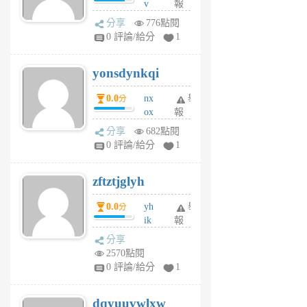
v
報
前
wt
分享
776點閱
sv
0 評論/給分
1
jd
j
yonsdynkqi
6
個
0.0
nx
舉
分
月
ox
報
前
rh
分享
682點閱
pe
0 評論/給分
1
er
6
zftztjglyh
個
月
0.0
yh
舉
分
前
ik
報
s
分享
m
2570點閱
tu
0 評論/給分
1
m
s
dqyuuvwlxw
6