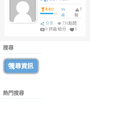
個
0.0
vs
舉
分
月
dl
報
前
sq
分享
731點閱
fy
0 評論/給分
1
fe
6
個
搜尋
月
前
熱門搜尋