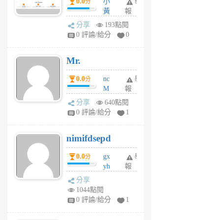
0.0
小
舉
分
間貸款比較平台
黃
報
體驗
蜂
分享
193點閱
1
0 評論/給分
0
個
月
Mr.
前
0.0
nc
舉
分
M
報
U
分享
640點閱
F
0 評論/給分
1
C
M
nimifdsepd
U
5
0.0
gx
舉
分
個
yh
報
月
dq
前
分享
vo
1044點閱
jl
0 評論/給分
1
6
個