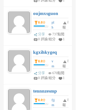
0 評論/給分
1
ik
G
6
6
oujmxsguon
個
個
月
月
0.0
pl
舉
分
前
前
h
報
wi
分享
737點閱
w
0 評論/給分
1
sh
uq
kgxihkygeq
6
個
0.0
v
舉
分
月
m
報
前
sg
分享
670點閱
sr
0 評論/給分
1
vg
pn
tennnzesmp
6
個
0.0
fjj
舉
分
月
m
報
前
w