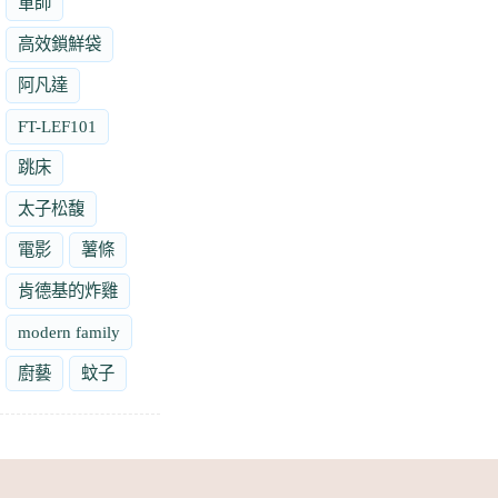
軍師
高效鎖鮮袋
阿凡達
FT-LEF101
跳床
太子松馥
電影
薯條
肯德基的炸雞
modern family
廚藝
蚊子