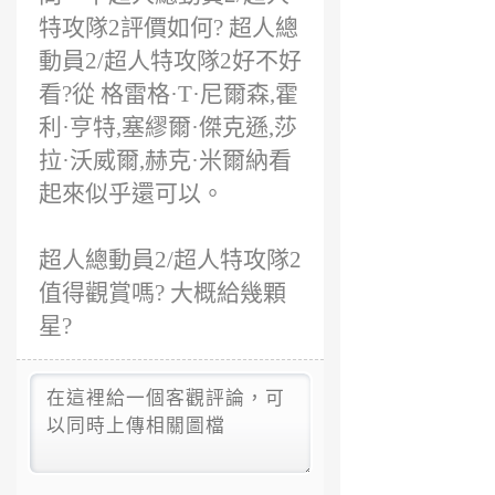
特攻隊2評價如何? 超人總
動員2/超人特攻隊2好不好
看?從 格雷格·T·尼爾森,霍
利·亨特,塞繆爾·傑克遜,莎
拉·沃威爾,赫克·米爾納看
起來似乎還可以。
超人總動員2/超人特攻隊2
值得觀賞嗎? 大概給幾顆
星?