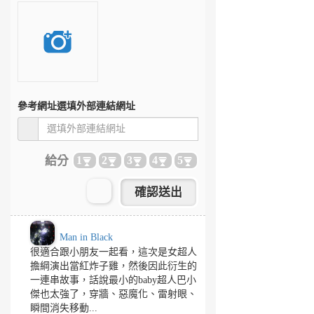
參考網址
選填外部連結網址
給分
1
2
3
4
5
Man in Black
很適合跟小朋友一起看，這次是女超人
擔綱演出當紅炸子雞，然後因此衍生的
一連串故事，話說最小的baby超人巴小
傑也太強了，穿牆、惡魔化、雷射眼、
瞬間消失移動...