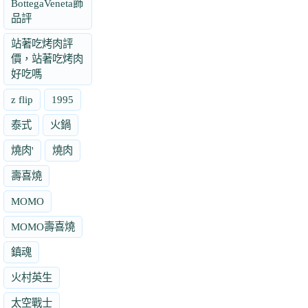
BottegaVeneta飾
品評
站著吃烤肉評
價，站著吃烤肉
好吃嗎
z flip
1995
泰式
火鍋
燒肉'
燒肉
壽喜燒
MOMO
MOMO壽喜燒
鎮魂
火村英生
太空戰士