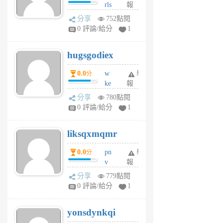
rls
報
前
k
分享
752點閱
m
0 評論/給分
1
zt
g
hugsgodiex
6
個
0.0
w
舉
分
月
ke
報
前
rv
分享
780點閱
pj
0 評論/給分
1
qf
r
liksqxmqmr
6
個
0.0
pn
舉
分
月
v
報
前
wt
分享
779點閱
sv
0 評論/給分
1
jd
j
yonsdynkqi
6
個