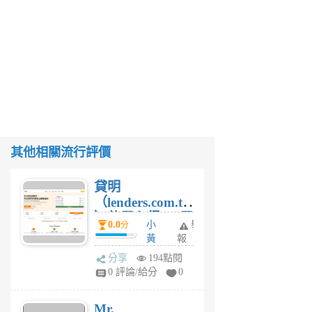
其他相關流行評價
貸明
（lenders.com.tw
）使用心得 — 民
0.0
小
舉
分
間貸款比較平台
黃
報
體驗
蜂
分享
194點閱
1
0 評論/給分
0
個
月
Mr.
前