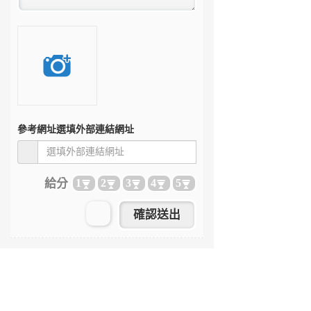
參考網址
選填外部連結網址
給分
1
2
3
4
5