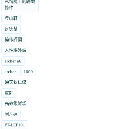
怠惰魔王的轉職
條件
登山鞋
肯德基
操作評價
人性課外課
archer a6
archer
1000
通天狄仁傑
軍師
高效鎖鮮袋
阿凡達
FT-LEF101