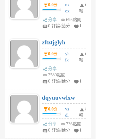
0.0
nx
舉
分
月
ox
報
前
rh
分享
695點閱
pe
0 評論/給分
1
er
6
zftztjglyh
個
月
0.0
yh
舉
分
前
ik
報
s
分享
m
2580點閱
tu
0 評論/給分
1
m
s
dqyuuvwlxw
6
個
0.0
vs
舉
分
月
dl
報
前
sq
分享
736點閱
fy
0 評論/給分
1
fe