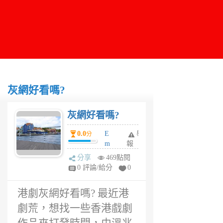
灰網好看嗎?
灰網好看嗎?
0.0
E
舉
分
m
報
m
分享
469點閱
a
0 評論/給分
0
1
年
港劇灰網好看嗎? 最近港
前
劇荒，想找一些香港戲劇