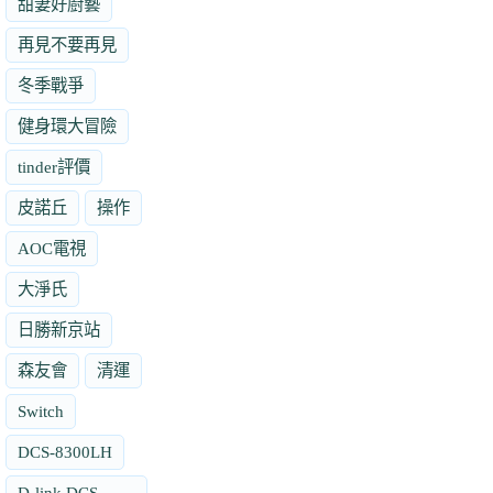
甜妻好廚藝
再見不要再見
冬季戰爭
健身環大冒險
tinder評價
皮諾丘
操作
AOC電視
大淨氏
日勝新京站
森友會
清運
Switch
DCS-8300LH
D-link DCS-