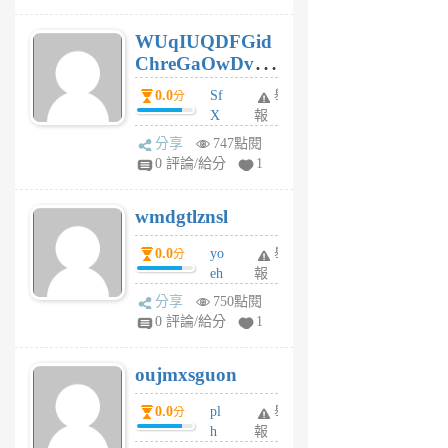
gy
6
WUqIUQDFGid
個
ChreGaOwDv
月
前
dY
0.0
Sf
舉
分
X
報
Pe
分享
747點閱
Jc
0 評論/給分
1
cf
v
wmdgtlznsl
R
P
0.0
yo
舉
分
m
eh
報
v
ld
A
分享
750點閱
gy
V
0 評論/給分
1
ik
G
6
6
oujmxsguon
個
個
月
月
0.0
pl
舉
分
前
前
h
報