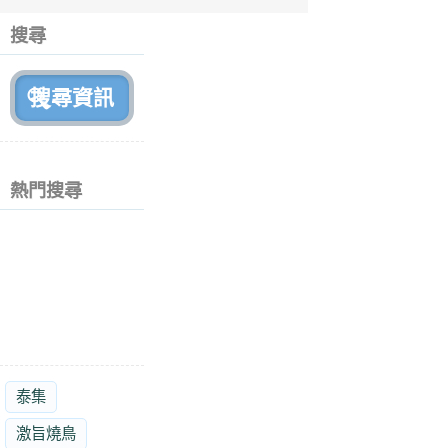
6
個
搜尋
月
前
熱門搜尋
泰集
激旨燒鳥