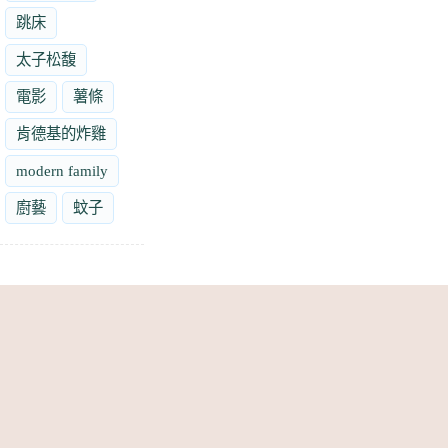
跳床
太子松馥
電影
薯條
肯德基的炸雞
modern family
廚藝
蚊子