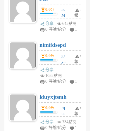
0.0
nc
舉
分
M
報
U
分享
645點閱
F
0 評論/給分
1
C
M
nimifdsepd
U
5
0.0
gx
舉
分
個
yh
報
月
dq
前
分享
vo
1052點閱
jl
0 評論/給分
1
6
個
lduyxjtsmh
月
前
0.0
rq
舉
分
tn
報
jt
分享
734點閱
gl
0 評論/給分
1