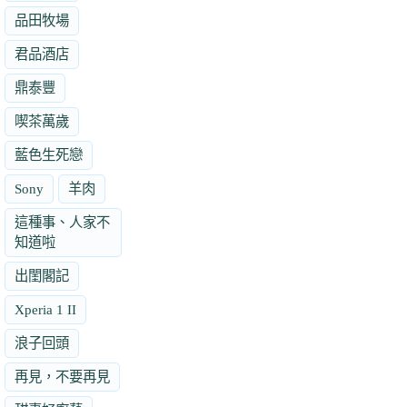
品田牧場
君品酒店
鼎泰豐
喫茶萬歲
藍色生死戀
Sony
羊肉
這種事、人家不
知道啦
出閨閣記
Xperia 1 II
浪子回頭
再見，不要再見