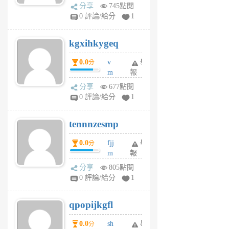
wi
分享
745點閱
w
0 評論/給分
1
sh
uq
kgxihkygeq
6
個
0.0
v
舉
分
月
m
報
前
sg
分享
677點閱
sr
0 評論/給分
1
vg
pn
tennnzesmp
6
個
0.0
fjj
舉
分
月
m
報
前
w
分享
805點閱
rs
0 評論/給分
1
uy
j
qpopijkgfl
6
個
0.0
sh
舉
分
月