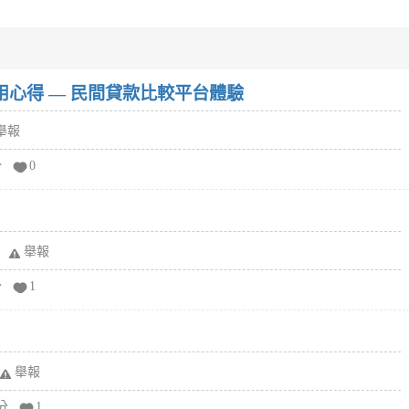
w）使用心得 — 民間貸款比較平台體驗
舉報
分
0
舉報
分
1
舉報
分
1