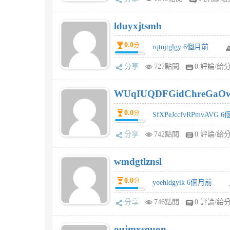
lduyxjtsmh
0.0
分
rqtnjtglgy 6個月前
分享
727點閱
0 評論/給
WUqIUQDFGidChreGaO
0.0
分
SfXPeJccfvRPmvAVG 
分享
742點閱
0 評論/給
wmdgtlznsl
0.0
分
yoehldgyik 6個月前
分享
746點閱
0 評論/給
oujmxsguon