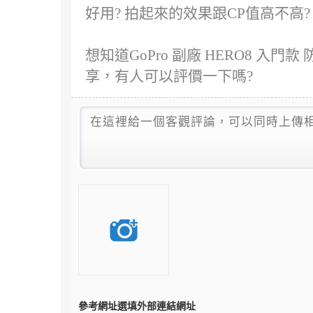
好用? 拍起來的效果跟CP值高不高?
想知道GoPro 副廠 HERO8 入
享，有人可以評價一下嗎?
參考網址
選填外部連結網址