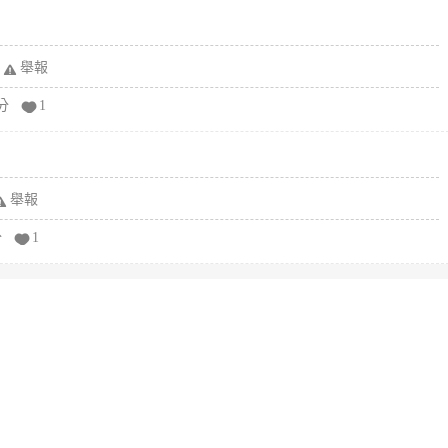
舉報
分
1
舉報
分
1