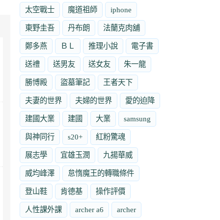
太空戰士
魔道祖師
iphone
東野圭吾
丹布朗
法蘭克肉舖
鄭多燕
ＢＬ
推理小說
電子書
送禮
送男友
送女友
朱一龍
勝博殿
盜墓筆記
王者天下
夫妻的世界
夫婦的世界
愛的迫降
建國大業
建國
大業
samsung
與神同行
s20+
紅粉驚魂
展志學
宜雄玉潤
九揚華威
威均峰澤
怠惰魔王的轉職條件
登山鞋
肯德基
操作評價
人性課外課
archer a6
archer