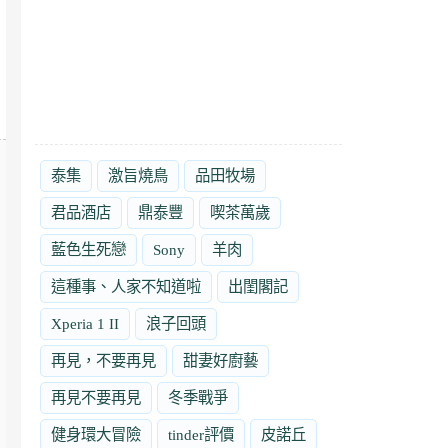
泰集
激旨燒鳥
品田牧場
君品酒店
鼎泰豐
喫茶萬歲
藍色生死戀
Sony
羊肉
這種事、人家不知道啦
出閨閣記
Xperia 1 II
浪子回頭
再見，不要再見
甜妻好廚藝
再見不要再見
冬季戰爭
健身環大冒險
tinder評價
皮諾丘