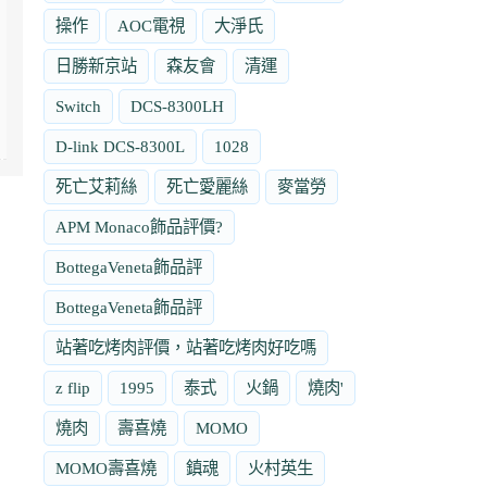
操作
AOC電視
大淨氏
日勝新京站
森友會
清運
Switch
DCS-8300LH
D-link DCS-8300L
1028
死亡艾莉絲
死亡愛麗絲
麥當勞
APM Monaco飾品評價?
BottegaVeneta飾品評
BottegaVeneta飾品評
站著吃烤肉評價，站著吃烤肉好吃嗎
z flip
1995
泰式
火鍋
燒肉'
燒肉
壽喜燒
MOMO
MOMO壽喜燒
鎮魂
火村英生