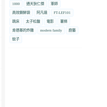
1000
通天狄仁傑
軍師
高效鎖鮮袋
阿凡達
FT-LEF101
跳床
太子松馥
電影
薯條
肯德基的炸雞
modern family
廚藝
蚊子