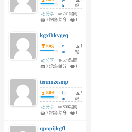
前
前
h
報
wi
分享
741點閱
w
0 評論/給分
1
sh
uq
kgxihkygeq
6
個
0.0
v
舉
分
月
m
報
前
sg
分享
674點閱
sr
0 評論/給分
1
vg
pn
tennnzesmp
6
個
0.0
fjj
舉
分
月
m
報
前
w
分享
800點閱
rs
0 評論/給分
1
uy
j
qpopijkgfl
6