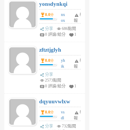
yonsdynkqi
6
個
0.0
nx
舉
分
月
ox
報
前
rh
分享
686點閱
pe
0 評論/給分
1
er
6
zftztjglyh
個
月
0.0
yh
舉
分
前
ik
報
s
分享
m
2573點閱
tu
0 評論/給分
1
m
s
dqyuuvwlxw
6
個
0.0
vs
舉
分
月
dl
報
前
sq
分享
732點閱
fy