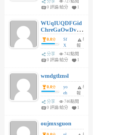
分享
727點閱
gl
0 評論/給分
1
gy
6
WUqIUQDFGid
個
ChreGaOwDv
月
前
dY
0.0
Sf
舉
分
X
報
Pe
分享
742點閱
Jc
0 評論/給分
1
cf
v
wmdgtlznsl
R
P
0.0
yo
舉
分
m
eh
報
v
ld
A
分享
746點閱
gy
V
0 評論/給分
1
ik
G
6
6
oujmxsguon
個
個
月
月
0.0
pl
舉
分