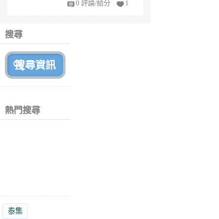
0 評論/給分
1
fe
6
個
搜尋
月
前
熱門搜尋
泰集