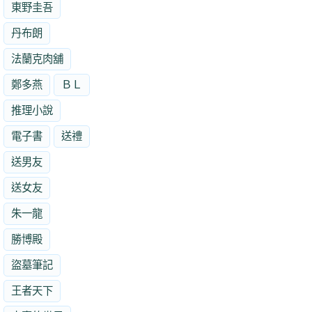
東野圭吾
丹布朗
法蘭克肉舖
鄭多燕
ＢＬ
推理小說
電子書
送禮
送男友
送女友
朱一龍
勝博殿
盜墓筆記
王者天下