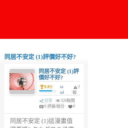
同居不安定 (1)評價好不好?
同居不安定 (1)評
價好不好?
0.0
sa
舉
分
nd
報
ra
分享
326點閱
1
0 評論/給分
0
年
前
同居不安定 (1)這漫畫值