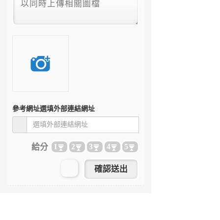
參考網址
選填外部連結網址
給分
1
2
3
4
5