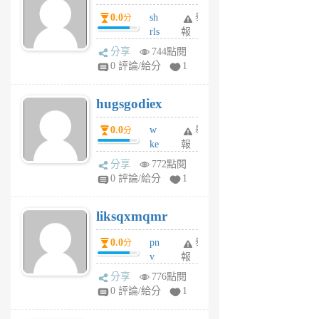
個
0.0
sh
舉
分
月
rls
報
前
k
分享
744點閱
m
0 評論/給分
1
zt
g
hugsgodiex
6
個
0.0
w
舉
分
月
ke
報
前
rv
分享
772點閱
pj
0 評論/給分
1
qf
r
liksqxmqmr
6
個
0.0
pn
舉
分
月
v
報
前
wt
分享
776點閱
sv
0 評論/給分
1
jd
j