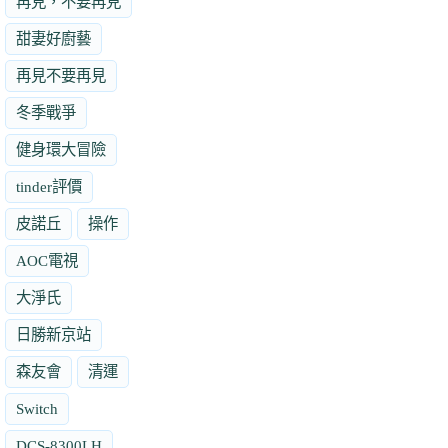
再見，不要再見
甜妻好廚藝
再見不要再見
冬季戰爭
健身環大冒險
tinder評價
皮諾丘
操作
AOC電視
大淨氏
日勝新京站
森友會
清運
Switch
DCS-8300LH