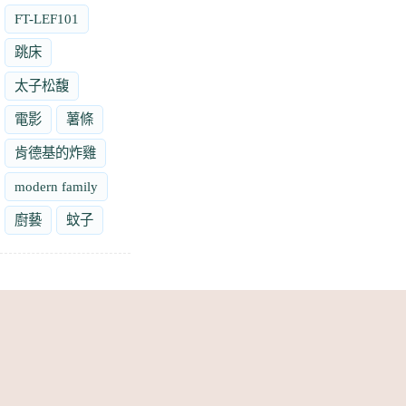
FT-LEF101
跳床
太子松馥
電影
薯條
肯德基的炸雞
modern family
廚藝
蚊子