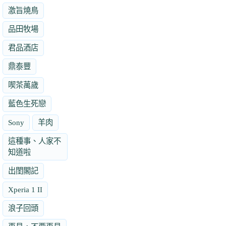
激旨燒鳥
品田牧場
君品酒店
鼎泰豐
喫茶萬歲
藍色生死戀
Sony
羊肉
這種事、人家不
知道啦
出閨閣記
Xperia 1 II
浪子回頭