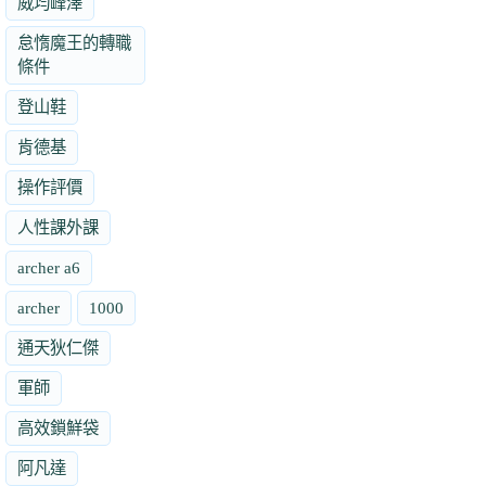
威均峰澤
怠惰魔王的轉職
條件
登山鞋
肯德基
操作評價
人性課外課
archer a6
archer
1000
通天狄仁傑
軍師
高效鎖鮮袋
阿凡達