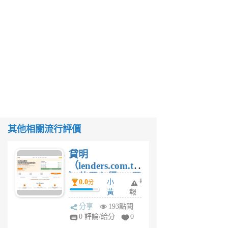
其他相關流行評價
貸明
（lenders.com.tw
）使用心得 — 民
0.0
小
舉
分
間貸款比較平台
黃
報
體驗
蜂
分享
193點閱
1
0 評論/給分
0
個