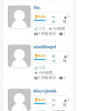
月
Mr.
前
0.0
nc
舉
分
M
報
U
分享
644點閱
F
0 評論/給分
1
C
M
nimifdsepd
U
5
0.0
gx
舉
分
個
yh
報
月
dq
前
分享
vo
1049點閱
jl
0 評論/給分
1
6
個
lduyxjtsmh
月
前
0.0
rq
舉
分
tn
報
jt