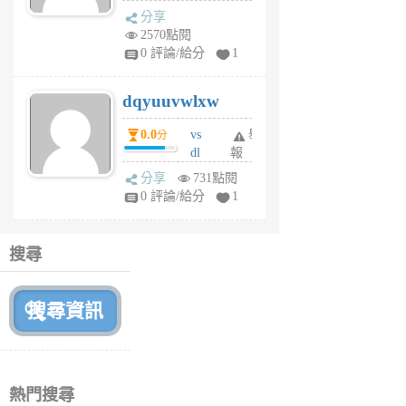
s
分享
m
2570點閱
tu
0 評論/給分
1
m
s
dqyuuvwlxw
6
個
0.0
vs
舉
分
月
dl
報
前
sq
分享
731點閱
fy
0 評論/給分
1
fe
6
個
搜尋
月
前
熱門搜尋