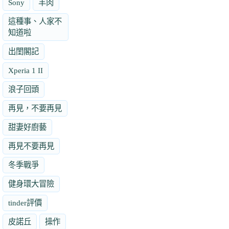
Sony
羊肉
這種事、人家不
知道啦
出閨閣記
Xperia 1 II
浪子回頭
再見，不要再見
甜妻好廚藝
再見不要再見
冬季戰爭
健身環大冒險
tinder評價
皮諾丘
操作