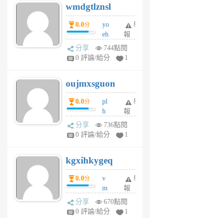
wmdgtlznsl
R
P
0.0
yo
舉
分
m
eh
報
v
ld
A
分享
744點閱
gy
V
0 評論/給分
1
ik
G
6
6
oujmxsguon
個
個
月
月
0.0
pl
舉
分
前
前
h
報
wi
分享
736點閱
w
0 評論/給分
1
sh
uq
kgxihkygeq
6
個
0.0
v
舉
分
月
m
報
前
sg
分享
670點閱
sr
0 評論/給分
1
vg