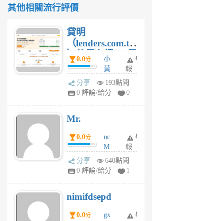
其他相關流行評價
貸明
（lenders.com.tw
）使用心得 — 民
0.0
小
舉
分
間貸款比較平台
黃
報
體驗
蜂
分享
193點閱
1
0 評論/給分
0
個
月
Mr.
前
0.0
nc
舉
分
M
報
U
分享
640點閱
F
0 評論/給分
1
C
M
nimifdsepd
U
5
0.0
gx
舉
分
個