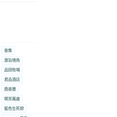
泰集
激旨燒鳥
品田牧場
君品酒店
鼎泰豐
喫茶萬歲
藍色生死戀