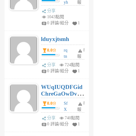
yh
報
月
dq
前
分享
vo
1043點閱
jl
0 評論/給分
1
6
個
lduyxjtsmh
月
前
0.0
rq
舉
分
tn
報
jt
分享
724點閱
gl
0 評論/給分
1
gy
6
WUqIUQDFGid
個
ChreGaOwDv
月
前
dY
0.0
Sf
舉
分
X
報
Pe
分享
740點閱
Jc
0 評論/給分
1
cf
v