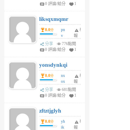
pj
0 評論/給分
1
qf
r
liksqxmqmr
6
個
0.0
pn
舉
分
月
v
報
前
wt
分享
776點閱
sv
0 評論/給分
1
jd
j
yonsdynkqi
6
個
0.0
nx
舉
分
月
ox
報
前
rh
分享
681點閱
pe
0 評論/給分
1
er
6
zftztjglyh
個
月
0.0
yh
舉
分
前
ik
報