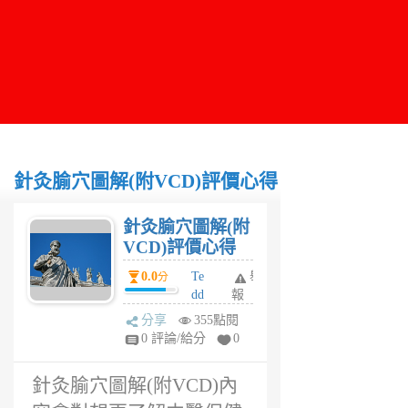
針灸腧穴圖解(附VCD)評價心得
針灸腧穴圖解(附
VCD)評價心得
0.0
Te
舉
分
dd
報
y
分享
355點閱
1
0 評論/給分
0
年
前
針灸腧穴圖解(附VCD)內