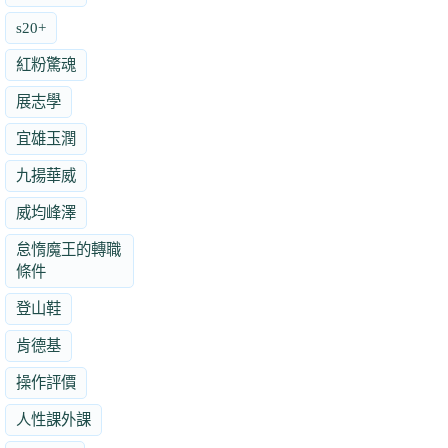
s20+
紅粉驚魂
展志學
宜雄玉潤
九揚華威
威均峰澤
怠惰魔王的轉職
條件
登山鞋
肯德基
操作評價
人性課外課