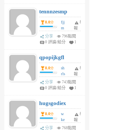
pn
tennnzesmp
6
個
0.0
fjj
舉
分
月
m
報
前
w
分享
796點閱
rs
0 評論/給分
1
uy
j
qpopijkgfl
6
個
0.0
sh
舉
分
月
rls
報
前
k
分享
743點閱
m
0 評論/給分
1
zt
g
hugsgodiex
6
個
0.0
w
舉
分
月
ke
報
前
rv
分享
768點閱