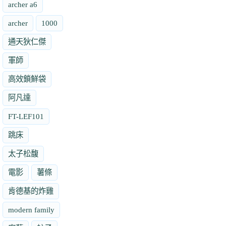
archer a6
archer
1000
通天狄仁傑
軍師
高效鎖鮮袋
阿凡達
FT-LEF101
跳床
太子松馥
電影
薯條
肯德基的炸雞
modern family