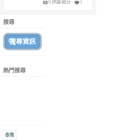
0 評論/給分
1
fe
6
個
搜尋
月
前
熱門搜尋
泰集