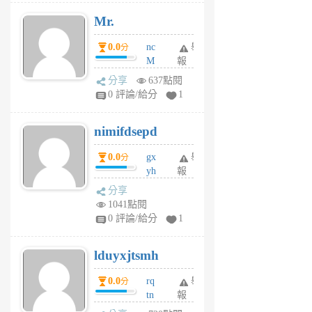
月
Mr.
前
0.0
nc
舉
分
M
報
U
分享
637點閱
F
0 評論/給分
1
C
M
nimifdsepd
U
5
0.0
gx
舉
分
個
yh
報
月
dq
前
分享
vo
1041點閱
jl
0 評論/給分
1
6
個
lduyxjtsmh
月
前
0.0
rq
舉
分
tn
報
jt