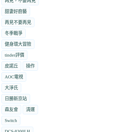
再見，不要再見
甜妻好廚藝
再見不要再見
冬季戰爭
健身環大冒險
tinder評價
皮諾丘
操作
AOC電視
大淨氏
日勝新京站
森友會
清運
Switch
DCS-8300LH