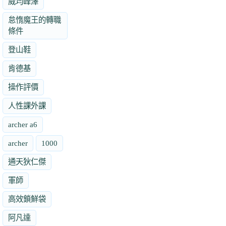
威均峰澤
怠惰魔王的轉職
條件
登山鞋
肯德基
操作評價
人性課外課
archer a6
archer
1000
通天狄仁傑
軍師
高效鎖鮮袋
阿凡達