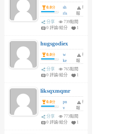
個
0.0
sh
舉
分
月
rls
報
前
k
分享
739點閱
m
0 評論/給分
1
zt
g
hugsgodiex
6
個
0.0
w
舉
分
月
ke
報
前
rv
分享
765點閱
pj
0 評論/給分
1
qf
r
liksqxmqmr
6
個
0.0
pn
舉
分
月
v
報
前
wt
分享
773點閱
sv
0 評論/給分
1
jd
j