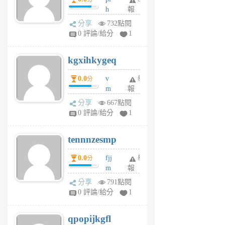
前
前
h
報
wi
分享
732點閱
w
0 評論/給分
1
sh
uq
kgxihkygeq
6
個
0.0
v
舉
分
月
m
報
前
sg
分享
667點閱
sr
0 評論/給分
1
vg
pn
tennnzesmp
6
個
0.0
fjj
舉
分
月
m
報
前
w
分享
791點閱
rs
0 評論/給分
1
uy
j
qpopijkgfl
6