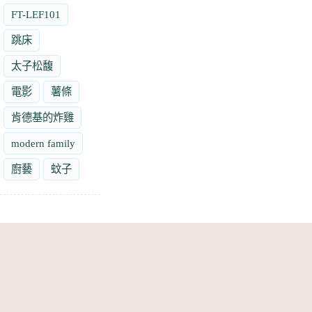
FT-LEF101
跳床
太子松馥
電影
薯條
肯德基的炸雞
modern family
廚藝
蚊子