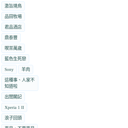
激旨燒鳥
品田牧場
君品酒店
鼎泰豐
喫茶萬歲
藍色生死戀
Sony
羊肉
這種事、人家不
知道啦
出閨閣記
Xperia 1 II
浪子回頭