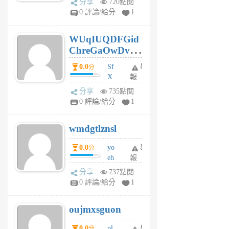
分享
720點閱
gl
0 評論/給分
1
gy
6
WUqIUQDFGid
個
ChreGaOwDv
月
前
dY
0.0
Sf
舉
分
X
報
Pe
分享
735點閱
Jc
0 評論/給分
1
cf
v
wmdgtlznsl
R
P
0.0
yo
舉
分
m
eh
報
v
ld
A
分享
737點閱
gy
V
0 評論/給分
1
ik
G
6
6
oujmxsguon
個
個
月
月
0.0
pl
舉
分