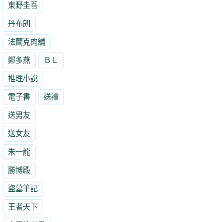
東野圭吾
丹布朗
法蘭克肉舖
鄭多燕
ＢＬ
推理小說
電子書
送禮
送男友
送女友
朱一龍
勝博殿
盜墓筆記
王者天下