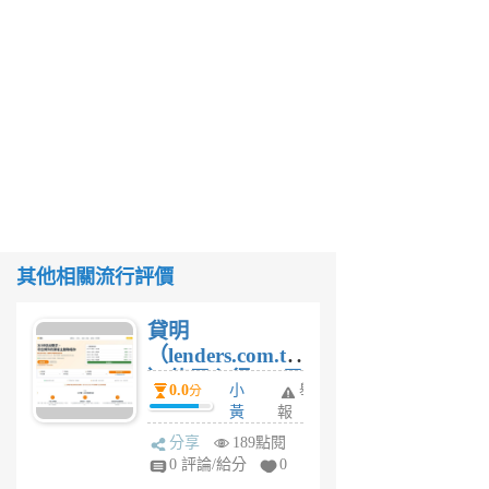
其他相關流行評價
貸明
（lenders.com.tw
）使用心得 — 民
0.0
小
舉
分
間貸款比較平台
黃
報
體驗
蜂
分享
189點閱
1
0 評論/給分
0
個