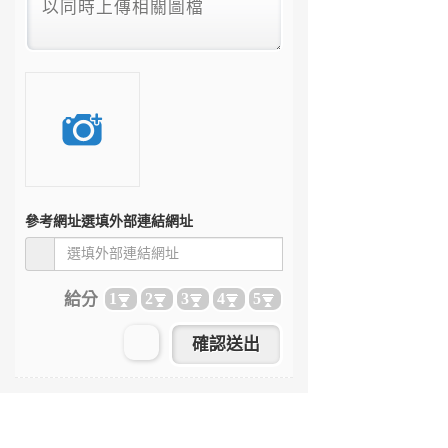
參考網址
選填外部連結網址
給分
1
2
3
4
5