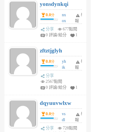
yonsdynkqi
6
個
0.0
nx
舉
分
月
ox
報
前
rh
分享
677點閱
pe
0 評論/給分
1
er
6
zftztjglyh
個
月
0.0
yh
舉
分
前
ik
報
s
分享
m
2567點閱
tu
0 評論/給分
1
m
s
dqyuuvwlxw
6
個
0.0
vs
舉
分
月
dl
報
前
sq
分享
728點閱
fy