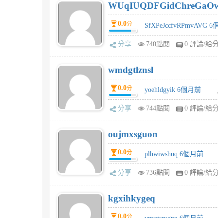
WUqIUQDFGidChreGaO
0.0
分
SfXPeJccfvRPmvAVG 
分享
740點閱
0 評論/給
wmdgtlznsl
0.0
分
yoehldgyik 6個月前
分享
744點閱
0 評論/給
oujmxsguon
0.0
分
plhwiwshuq 6個月前
分享
736點閱
0 評論/給
kgxihkygeq
0.0
分