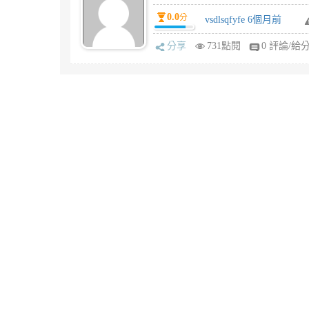
0.0
分
vsdlsqfyfe 6個月前
分享
731點閱
0 評論/給