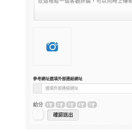
參考網址
選填外部連結網址
給分
1
2
3
4
5