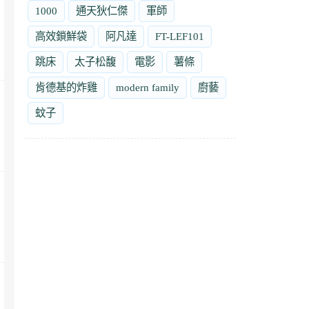
1000
通天狄仁傑
軍師
高效鎖鮮袋
阿凡達
FT-LEF101
跳床
太子松馥
電影
薯條
肯德基的炸雞
modern family
廚藝
蚊子