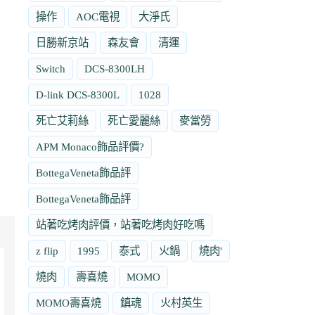
操作
AOC電視
大淨氏
日勝新京站
森友會
清運
Switch
DCS-8300LH
D-link DCS-8300L
1028
死亡艾莉絲
死亡愛麗絲
麥當勞
APM Monaco飾品評價?
BottegaVeneta飾品評
BottegaVeneta飾品評
站著吃烤肉評價，站著吃烤肉好吃嗎
z flip
1995
泰式
火鍋
燒肉'
燒肉
壽喜燒
MOMO
MOMO壽喜燒
鎮魂
火村英生