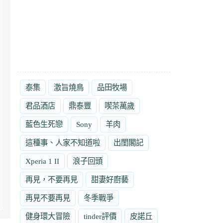
泰集
激旨燒鳥
品田牧場
君品酒店
鼎泰豐
喫茶萬歲
藍色生死戀
Sony
羊肉
這種事、人家不知道啦
出閨閣記
Xperia 1 II
浪子回頭
再見，不要再見
甜妻好廚藝
再見不要再見
冬季戰爭
健身環大冒險
tinder評價
皮諾丘