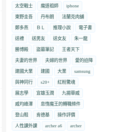
太空戰士
魔道祖師
iphone
東野圭吾
丹布朗
法蘭克肉舖
鄭多燕
ＢＬ
推理小說
電子書
送禮
送男友
送女友
朱一龍
勝博殿
盜墓筆記
王者天下
夫妻的世界
夫婦的世界
愛的迫降
建國大業
建國
大業
samsung
與神同行
s20+
紅粉驚魂
展志學
宜雄玉潤
九揚華威
威均峰澤
怠惰魔王的轉職條件
登山鞋
肯德基
操作評價
人性課外課
archer a6
archer