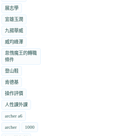
展志學
宜雄玉潤
九揚華威
威均峰澤
怠惰魔王的轉職
條件
登山鞋
肯德基
操作評價
人性課外課
archer a6
archer
1000