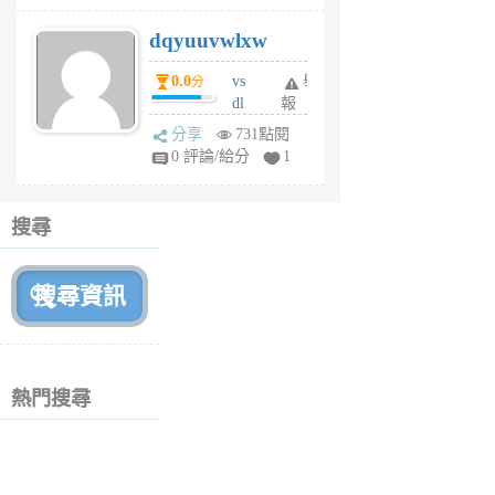
s
dqyuuvwlxw
6
個
0.0
vs
舉
分
月
dl
報
前
sq
分享
731點閱
fy
0 評論/給分
1
fe
6
個
搜尋
月
前
熱門搜尋