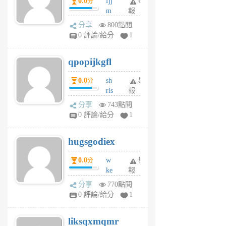
0.0
fjj
舉
分
月
m
報
前
w
分享
800點閱
rs
0 評論/給分
1
uy
j
qpopijkgfl
6
個
0.0
sh
舉
分
月
rls
報
前
k
分享
743點閱
m
0 評論/給分
1
zt
g
hugsgodiex
6
個
0.0
w
舉
分
月
ke
報
前
rv
分享
770點閱
pj
0 評論/給分
1
qf
r
liksqxmqmr
6