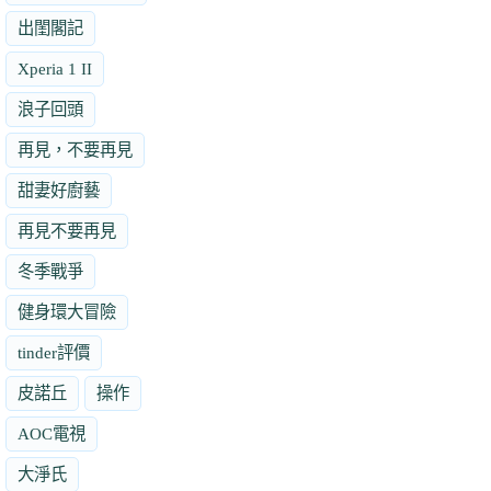
出閨閣記
Xperia 1 II
浪子回頭
再見，不要再見
甜妻好廚藝
再見不要再見
冬季戰爭
健身環大冒險
tinder評價
皮諾丘
操作
AOC電視
大淨氏