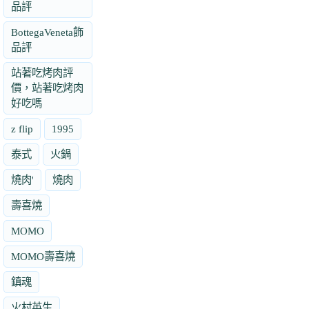
品評
BottegaVeneta飾
品評
站著吃烤肉評
價，站著吃烤肉
好吃嗎
z flip
1995
泰式
火鍋
燒肉'
燒肉
壽喜燒
MOMO
MOMO壽喜燒
鎮魂
火村英生