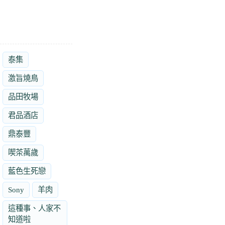
泰集
激旨燒鳥
品田牧場
君品酒店
鼎泰豐
喫茶萬歲
藍色生死戀
Sony
羊肉
這種事、人家不
知道啦