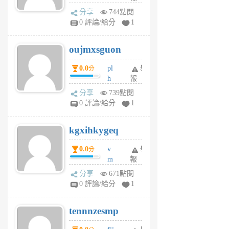
ld
A
分享
744點閱
gy
V
0 評論/給分
1
ik
G
6
6
oujmxsguon
個
個
月
月
0.0
pl
舉
分
前
前
h
報
wi
分享
739點閱
w
0 評論/給分
1
sh
uq
kgxihkygeq
6
個
0.0
v
舉
分
月
m
報
前
sg
分享
671點閱
sr
0 評論/給分
1
vg
pn
tennnzesmp
6
個