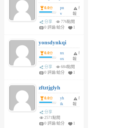
個
0.0
pn
舉
分
月
v
報
前
wt
分享
776點閱
sv
0 評論/給分
1
jd
j
yonsdynkqi
6
個
0.0
nx
舉
分
月
ox
報
前
rh
分享
684點閱
pe
0 評論/給分
1
er
6
zftztjglyh
個
月
0.0
yh
舉
分
前
ik
報
s
分享
m
2571點閱
tu
0 評論/給分
1
m