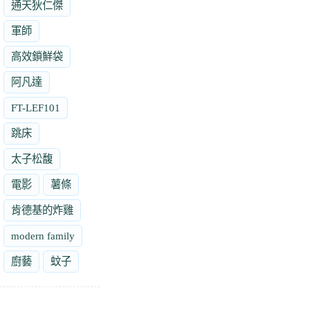
通天狄仁傑
軍師
高效鎖鮮袋
阿凡達
FT-LEF101
跳床
太子松馥
電影
薯條
肯德基的炸雞
modern family
廚藝
蚊子