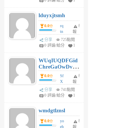
0 評論/給分
1
6
個
lduyxjtsmh
月
前
0.0
rq
舉
分
tn
報
jt
分享
725點閱
gl
0 評論/給分
1
gy
6
WUqIUQDFGid
個
ChreGaOwDv
月
前
dY
0.0
Sf
舉
分
X
報
Pe
分享
741點閱
Jc
0 評論/給分
1
cf
v
wmdgtlznsl
R
P
0.0
yo
舉
分
m
eh
報
v