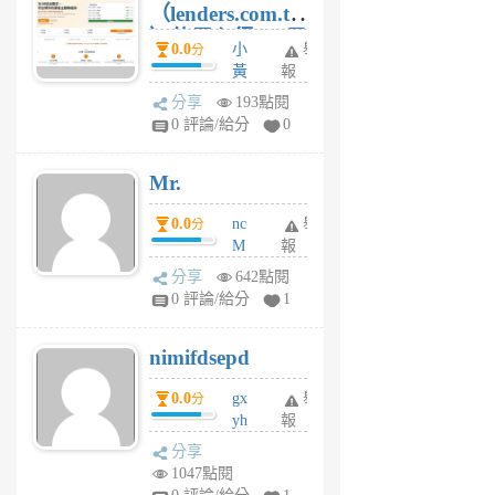
（lenders.com.tw
）使用心得 — 民
0.0
小
舉
分
間貸款比較平台
黃
報
體驗
蜂
分享
193點閱
1
0 評論/給分
0
個
月
Mr.
前
0.0
nc
舉
分
M
報
U
分享
642點閱
F
0 評論/給分
1
C
M
nimifdsepd
U
5
0.0
gx
舉
分
個
yh
報
月
dq
前
分享
vo
1047點閱
jl