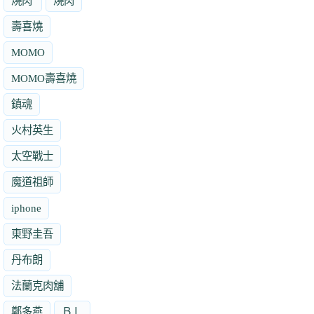
燒肉'
燒肉
壽喜燒
MOMO
MOMO壽喜燒
鎮魂
火村英生
太空戰士
魔道祖師
iphone
東野圭吾
丹布朗
法蘭克肉舖
鄭多燕
ＢＬ