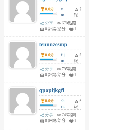
個
0.0
v
舉
分
月
m
報
前
sg
分享
670點閱
sr
0 評論/給分
1
vg
pn
tennnzesmp
6
個
0.0
fjj
舉
分
月
m
報
前
w
分享
795點閱
rs
0 評論/給分
1
uy
j
qpopijkgfl
6
個
0.0
sh
舉
分
月
rls
報
前
k
分享
743點閱
m
0 評論/給分
1
zt
g