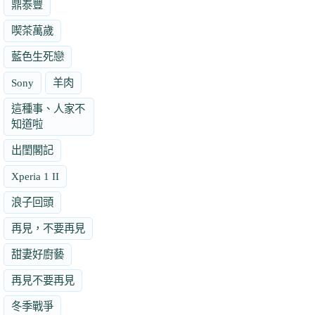
鼎泰豐
喫茶萬歲
藍色生死戀
Sony
羊肉
這種事、人家不
知道啦
出閨閣記
Xperia 1 II
浪子回頭
再見，不要再見
甜妻好廚藝
再見不要再見
冬季戰爭