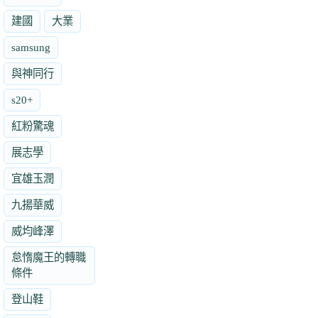
建國
大業
samsung
與神同行
s20+
紅粉驚魂
展志學
宜雄玉潤
九揚華威
威均峰澤
怠惰魔王的轉職
條件
登山鞋