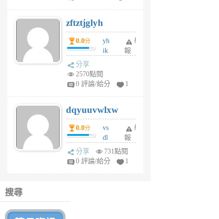
er
6
zftztjglyh
個
月
0.0
yh
舉
分
前
ik
報
s
分享
m
2570點閱
tu
0 評論/給分
1
m
s
dqyuuvwlxw
6
個
0.0
vs
舉
分
月
dl
報
前
sq
分享
731點閱
fy
0 評論/給分
1
fe
6
個
搜尋
月
前