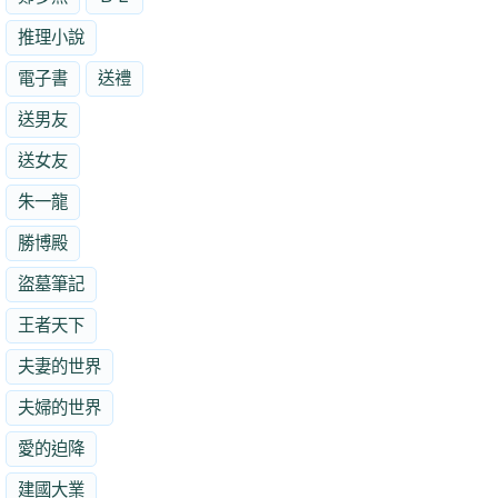
推理小說
電子書
送禮
送男友
送女友
朱一龍
勝博殿
盜墓筆記
王者天下
夫妻的世界
夫婦的世界
愛的迫降
建國大業