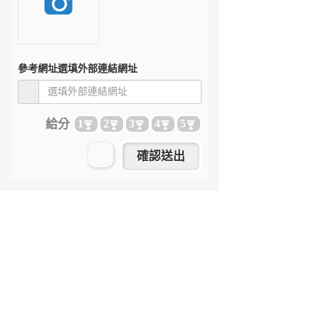
參考網址
選填外部連結網址
給分
1
2
3
4
5