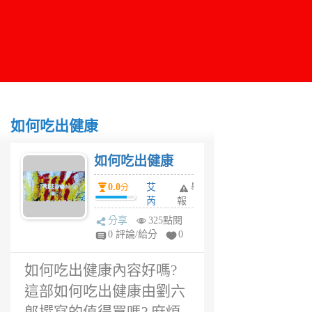
如何吃出健康
如何吃出健康
0.0
艾
舉
分
芮
報
兒
分享
325點閱
1
0 評論/給分
0
年
前
如何吃出健康內容好嗎?
這部如何吃出健康由劉六