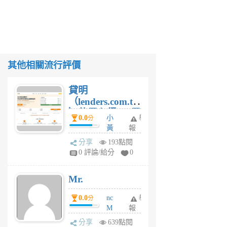
其他相關流行評價
貸明
（lenders.com.tw
）使用心得 — 民
0.0
小
舉
分
間貸款比較平台
黃
報
體驗
蜂
分享
193點閱
1
0 評論/給分
0
個
月
Mr.
前
0.0
nc
舉
分
M
報
U
分享
639點閱