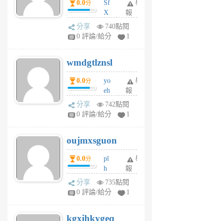
0.0
Sf
舉
分
X
報
Pe
分享
740點閱
Jc
0 評論/給分
1
cf
v
wmdgtlznsl
R
P
0.0
yo
舉
分
m
eh
報
v
ld
A
分享
742點閱
gy
V
0 評論/給分
1
ik
G
6
6
oujmxsguon
個
個
月
月
0.0
pl
舉
分
前
前
h
報
wi
分享
735點閱
w
0 評論/給分
1
sh
uq
kgxihkygeq
6