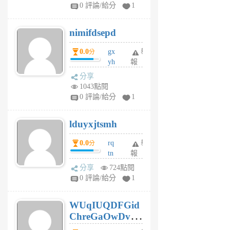
F
0 評論/給分
1
C
M
nimifdsepd
U
5
0.0
gx
舉
分
個
yh
報
月
dq
前
分享
vo
1043點閱
jl
0 評論/給分
1
6
個
lduyxjtsmh
月
前
0.0
rq
舉
分
tn
報
jt
分享
724點閱
gl
0 評論/給分
1
gy
6
WUqIUQDFGid
個
ChreGaOwDv
月
前
dY