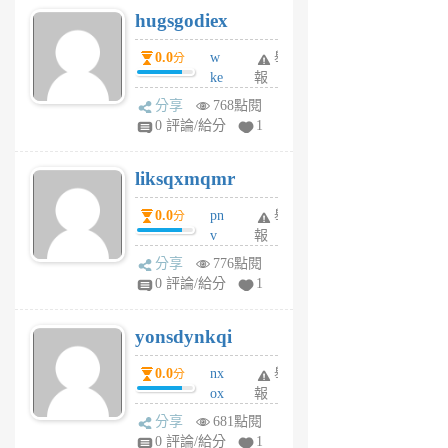
hugsgodiex
6
個
0.0
w
舉
分
月
ke
報
前
rv
分享
768點閱
pj
0 評論/給分
1
qf
r
liksqxmqmr
6
個
0.0
pn
舉
分
月
v
報
前
wt
分享
776點閱
sv
0 評論/給分
1
jd
j
yonsdynkqi
6
個
0.0
nx
舉
分
月
ox
報
前
rh
分享
681點閱
pe
0 評論/給分
1