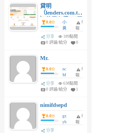
貸明
（lenders.com.tw
）使用心得 — 民
0.0
小
舉
分
間貸款比較平台
黃
報
體驗
蜂
分享
189點閱
1
0 評論/給分
0
個
月
Mr.
前
0.0
nc
舉
分
M
報
U
分享
638點閱
F
0 評論/給分
1
C
M
nimifdsepd
U
5
0.0
gx
舉
分
個
yh
報
月
dq
前
分享