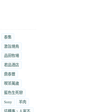
泰集
激旨燒鳥
品田牧場
君品酒店
鼎泰豐
喫茶萬歲
藍色生死戀
Sony
羊肉
這種事、人家不