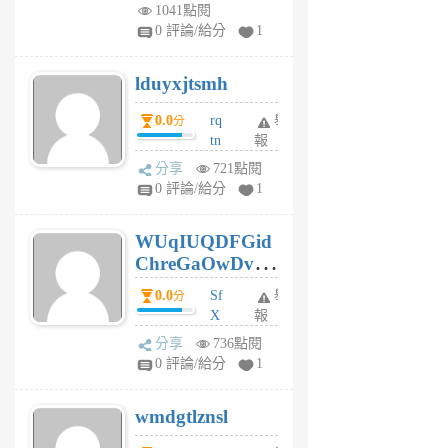
vo
1041點閱
jl
0 評論/給分
1
6
個
lduyxjtsmh
月
前
0.0
rq
舉
分
tn
報
jt
分享
721點閱
gl
0 評論/給分
1
gy
6
WUqIUQDFGid
個
ChreGaOwDv
月
前
dY
0.0
Sf
舉
分
X
報
Pe
分享
736點閱
Jc
0 評論/給分
1
cf
v
wmdgtlznsl
R
P