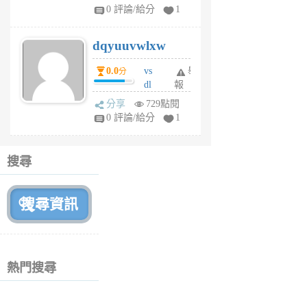
tu
0 評論/給分
1
m
s
dqyuuvwlxw
6
個
0.0
vs
舉
分
月
dl
報
前
sq
分享
729點閱
fy
0 評論/給分
1
fe
6
個
搜尋
月
前
熱門搜尋