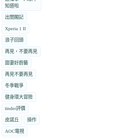
知道啦
出閨閣記
Xperia 1 II
浪子回頭
再見，不要再見
甜妻好廚藝
再見不要再見
冬季戰爭
健身環大冒險
tinder評價
皮諾丘
操作
AOC電視