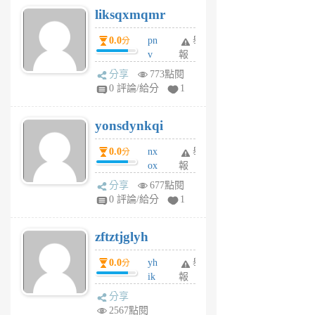
liksqxmqmr
6
個
0.0
pn
舉
分
月
v
報
前
wt
分享
773點閱
sv
0 評論/給分
1
jd
j
yonsdynkqi
6
個
0.0
nx
舉
分
月
ox
報
前
rh
分享
677點閱
pe
0 評論/給分
1
er
6
zftztjglyh
個
月
0.0
yh
舉
分
前
ik
報
s
分享
m
2567點閱