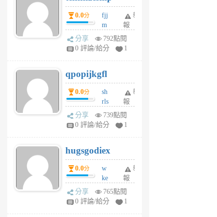
個
0.0
fjj
舉
分
月
m
報
前
w
分享
792點閱
rs
0 評論/給分
1
uy
j
qpopijkgfl
6
個
0.0
sh
舉
分
月
rls
報
前
k
分享
739點閱
m
0 評論/給分
1
zt
g
hugsgodiex
6
個
0.0
w
舉
分
月
ke
報
前
rv
分享
765點閱
pj
0 評論/給分
1
qf
r