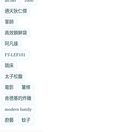
archer
1000
通天狄仁傑
軍師
高效鎖鮮袋
阿凡達
FT-LEF101
跳床
太子松馥
電影
薯條
肯德基的炸雞
modern family
廚藝
蚊子