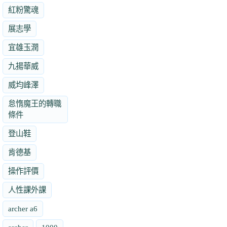
紅粉驚魂
展志學
宜雄玉潤
九揚華威
威均峰澤
怠惰魔王的轉職
條件
登山鞋
肯德基
操作評價
人性課外課
archer a6