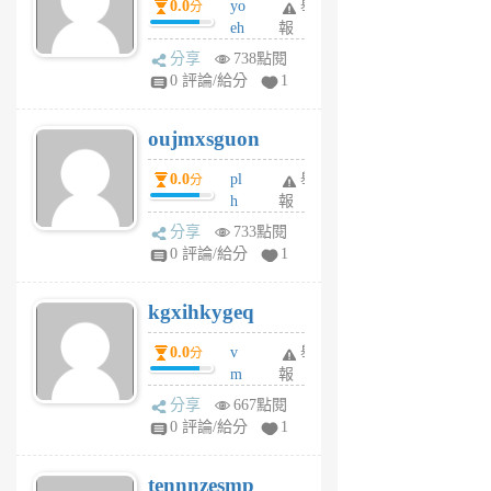
0.0
yo
舉
分
m
eh
報
v
ld
A
分享
738點閱
gy
V
0 評論/給分
1
ik
G
6
6
oujmxsguon
個
個
月
月
0.0
pl
舉
分
前
前
h
報
wi
分享
733點閱
w
0 評論/給分
1
sh
uq
kgxihkygeq
6
個
0.0
v
舉
分
月
m
報
前
sg
分享
667點閱
sr
0 評論/給分
1
vg
pn
tennnzesmp
6