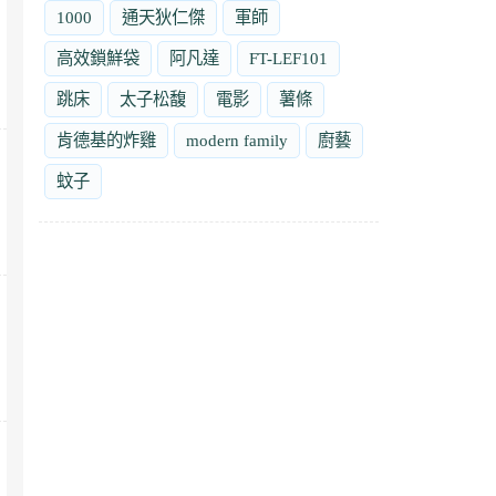
1000
通天狄仁傑
軍師
高效鎖鮮袋
阿凡達
FT-LEF101
跳床
太子松馥
電影
薯條
肯德基的炸雞
modern family
廚藝
蚊子