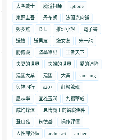
太空戰士
魔道祖師
iphone
東野圭吾
丹布朗
法蘭克肉舖
鄭多燕
ＢＬ
推理小說
電子書
送禮
送男友
送女友
朱一龍
勝博殿
盜墓筆記
王者天下
夫妻的世界
夫婦的世界
愛的迫降
建國大業
建國
大業
samsung
與神同行
s20+
紅粉驚魂
展志學
宜雄玉潤
九揚華威
威均峰澤
怠惰魔王的轉職條件
登山鞋
肯德基
操作評價
人性課外課
archer a6
archer