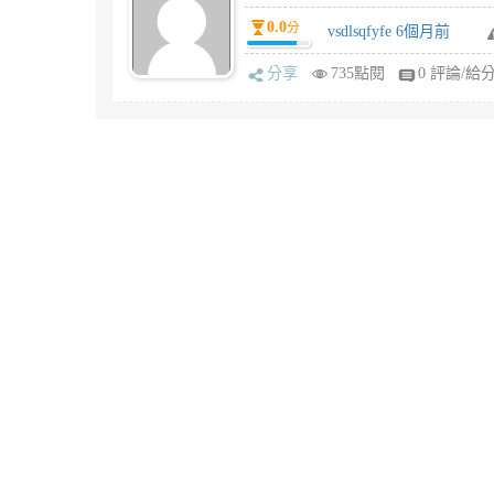
0.0
分
vsdlsqfyfe 6個月前
分享
735點閱
0 評論/給