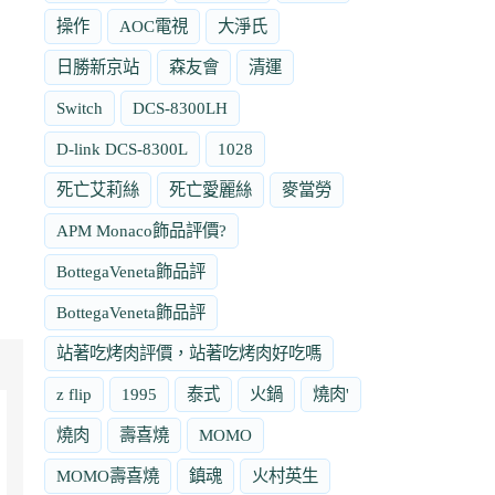
操作
AOC電視
大淨氏
日勝新京站
森友會
清運
Switch
DCS-8300LH
D-link DCS-8300L
1028
死亡艾莉絲
死亡愛麗絲
麥當勞
APM Monaco飾品評價?
BottegaVeneta飾品評
BottegaVeneta飾品評
站著吃烤肉評價，站著吃烤肉好吃嗎
z flip
1995
泰式
火鍋
燒肉'
燒肉
壽喜燒
MOMO
MOMO壽喜燒
鎮魂
火村英生