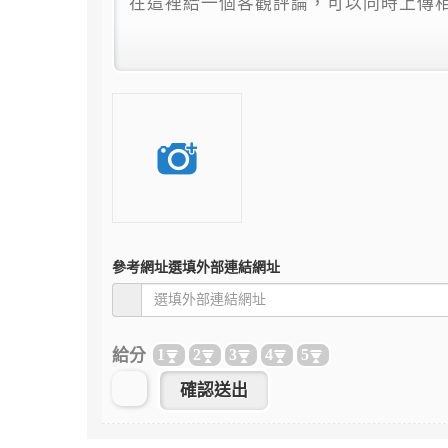
參考網址
選填外部連結網址
給分
1
2
3
4
5