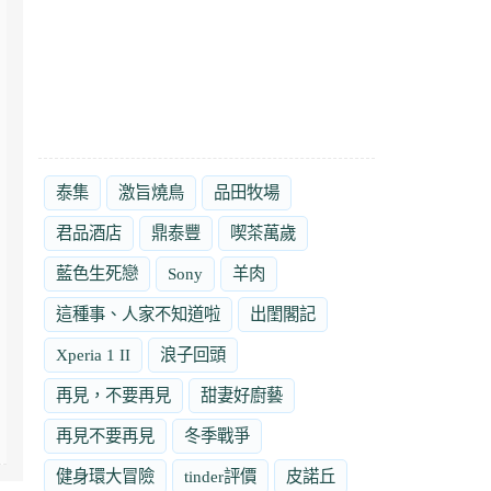
泰集
激旨燒鳥
品田牧場
君品酒店
鼎泰豐
喫茶萬歲
藍色生死戀
Sony
羊肉
這種事、人家不知道啦
出閨閣記
Xperia 1 II
浪子回頭
再見，不要再見
甜妻好廚藝
再見不要再見
冬季戰爭
健身環大冒險
tinder評價
皮諾丘