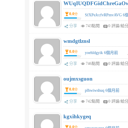
WUqIUQDFGidChreGaO
0.0
分
SfXPeJccfvRPmvAVG 
分享
743點閱
0 評論/給
wmdgtlznsl
0.0
分
yoehldgyik 6個月前
分享
746點閱
0 評論/給
oujmxsguon
0.0
分
plhwiwshuq 6個月前
分享
742點閱
0 評論/給
kgxihkygeq
0.0
分