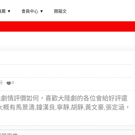
薦 ▼
會員中心 ▼
開箱文
分
0
珠劇情評價如何，喜歡大陸劇的各位會給好評還
有馬景濤,鐘漢良,寧靜,胡靜,黃文豪,張定涵，