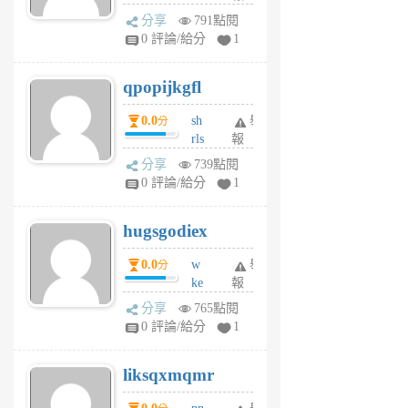
w
分享
791點閱
rs
0 評論/給分
1
uy
j
qpopijkgfl
6
個
0.0
sh
舉
分
月
rls
報
前
k
分享
739點閱
m
0 評論/給分
1
zt
g
hugsgodiex
6
個
0.0
w
舉
分
月
ke
報
前
rv
分享
765點閱
pj
0 評論/給分
1
qf
r
liksqxmqmr
6
個