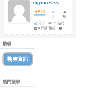
dqyuuvwlxw
6
個
0.0
vs
舉
分
月
dl
報
前
sq
分享
728點閱
fy
0 評論/給分
1
fe
6
個
搜尋
月
前
熱門搜尋