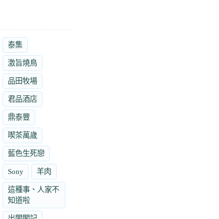
泰集
激旨燒鳥
品田牧場
君品酒店
鼎泰豐
喫茶萬歲
藍色生死戀
Sony
羊肉
這種事、人家不
知道啦
出閨閣記