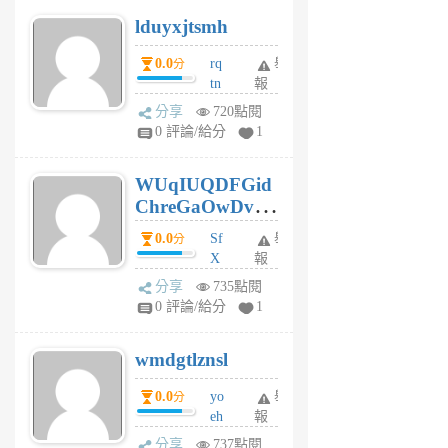
個
lduyxjtsmh
月
前
0.0
rq
舉
分
tn
報
jt
分享
720點閱
gl
0 評論/給分
1
gy
6
WUqIUQDFGid
個
ChreGaOwDv
月
前
dY
0.0
Sf
舉
分
X
報
Pe
分享
735點閱
Jc
0 評論/給分
1
cf
v
wmdgtlznsl
R
P
0.0
yo
舉
分
m
eh
報
v
ld
A
分享
737點閱