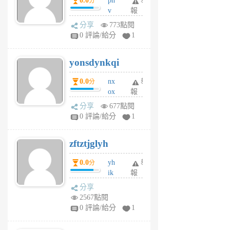
0.0
pn
舉
分
月
v
報
前
wt
分享
773點閱
sv
0 評論/給分
1
jd
j
yonsdynkqi
6
個
0.0
nx
舉
分
月
ox
報
前
rh
分享
677點閱
pe
0 評論/給分
1
er
6
zftztjglyh
個
月
0.0
yh
舉
分
前
ik
報
s
分享
m
2567點閱
tu
0 評論/給分
1
m
s