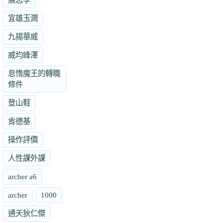
宜雄玉潤
九揚華威
威均峰澤
怠惰魔王的轉職
條件
登山鞋
肯德基
操作評價
人性課外課
archer a6
archer
1000
通天狄仁傑