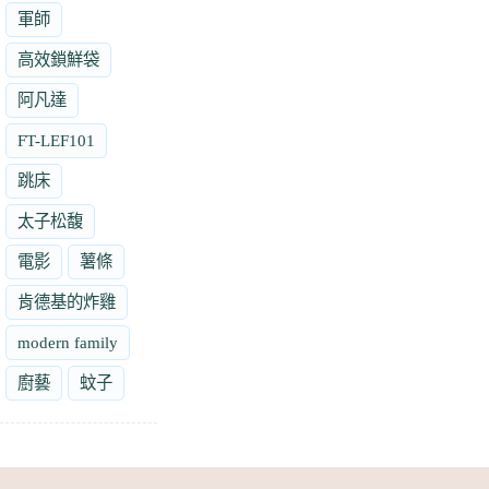
軍師
高效鎖鮮袋
阿凡達
FT-LEF101
跳床
太子松馥
電影
薯條
肯德基的炸雞
modern family
廚藝
蚊子