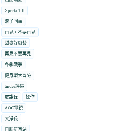
Xperia 1 II
浪子回頭
再見，不要再見
甜妻好廚藝
再見不要再見
冬季戰爭
健身環大冒險
tinder評價
皮諾丘
操作
AOC電視
大淨氏
日勝新京站