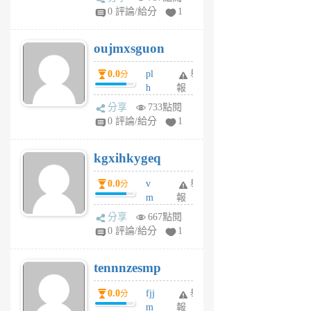
gy
V
0 評論/給分
1
ik
G
6
6
oujmxsguon
個
個
月
月
0.0
pl
舉
分
前
前
h
報
wi
分享
733點閱
w
0 評論/給分
1
sh
uq
kgxihkygeq
6
個
0.0
v
舉
分
月
m
報
前
sg
分享
667點閱
sr
0 評論/給分
1
vg
pn
tennnzesmp
6
個
0.0
fjj
舉
分
月
m
報
前