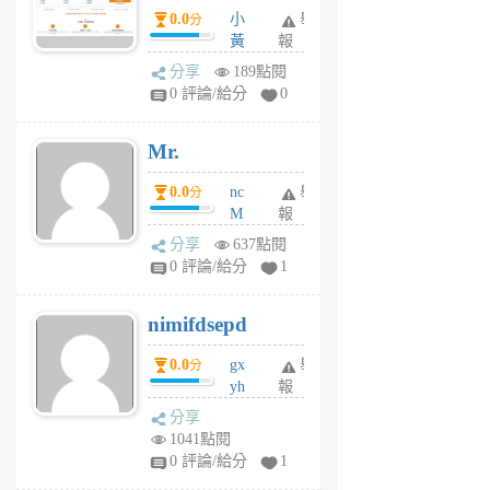
）使用心得 — 民
0.0
小
舉
分
間貸款比較平台
黃
報
體驗
蜂
分享
189點閱
1
0 評論/給分
0
個
月
Mr.
前
0.0
nc
舉
分
M
報
U
分享
637點閱
F
0 評論/給分
1
C
M
nimifdsepd
U
5
0.0
gx
舉
分
個
yh
報
月
dq
前
分享
vo
1041點閱
jl
0 評論/給分
1
6