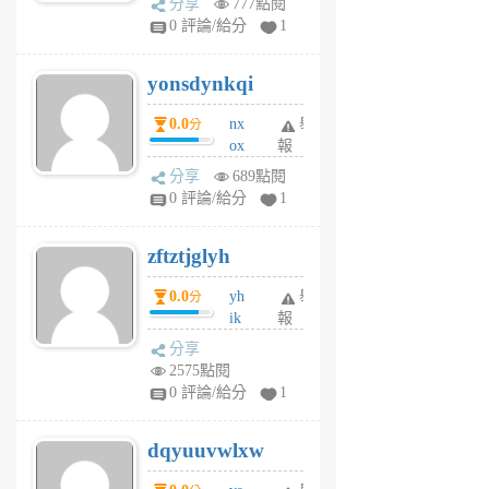
分享
777點閱
sv
0 評論/給分
1
jd
j
yonsdynkqi
6
個
0.0
nx
舉
分
月
ox
報
前
rh
分享
689點閱
pe
0 評論/給分
1
er
6
zftztjglyh
個
月
0.0
yh
舉
分
前
ik
報
s
分享
m
2575點閱
tu
0 評論/給分
1
m
s
dqyuuvwlxw
6
個