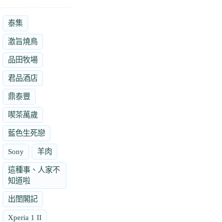
泰集
激旨燒鳥
品田牧場
君品酒店
鼎泰豐
喫茶萬歲
藍色生死戀
Sony
羊肉
這種事、人家不
知道啦
出閨閣記
Xperia 1 II