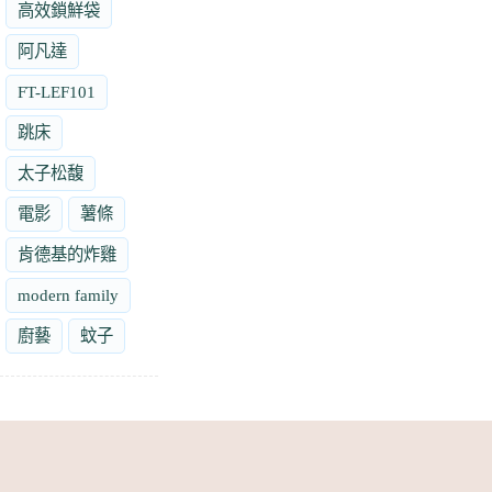
高效鎖鮮袋
阿凡達
FT-LEF101
跳床
太子松馥
電影
薯條
肯德基的炸雞
modern family
廚藝
蚊子