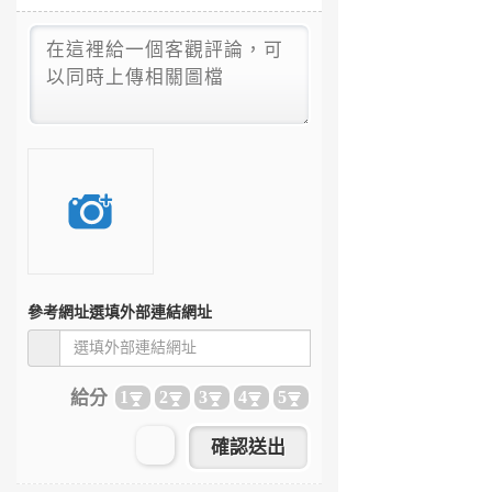
參考網址
選填外部連結網址
給分
1
2
3
4
5