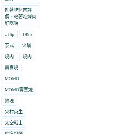
站著吃烤肉評
價，站著吃烤肉
好吃嗎
z flip
1995
泰式
火鍋
燒肉'
燒肉
壽喜燒
MOMO
MOMO壽喜燒
鎮魂
火村英生
太空戰士
魔道祖師