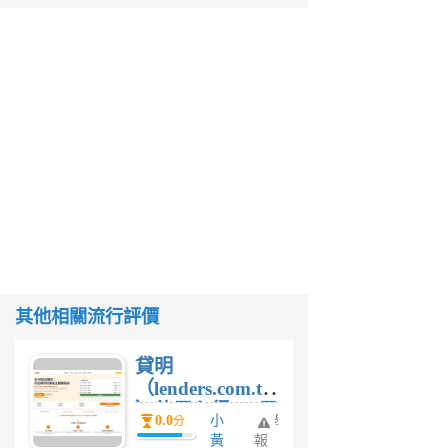
其他相關流行評價
貸明
（lenders.com.tw
）使用心得 — 民
0.0
小
舉
分
間貸款比較平台
黃
報