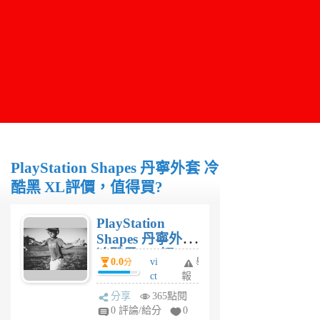
PlayStation Shapes 丹寧外套 冷
酷黑 XL評價，值得買?
PlayStation
Shapes 丹寧外套
冷酷黑 XL評
0.0
vi
舉
分
價，值得買?
ct
報
or
分享
365點閱
1
0 評論/給分
0
年