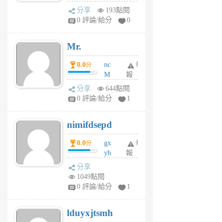
體驗
蜂
分享
193點閱
1
0 評論/給分
0
個
月
Mr.
前
0.0
nc
舉
分
M
報
U
分享
644點閱
F
0 評論/給分
1
C
M
nimifdsepd
U
5
0.0
gx
舉
分
個
yh
報
月
dq
前
分享
vo
1049點閱
jl
0 評論/給分
1
6
個
lduyxjtsmh
月