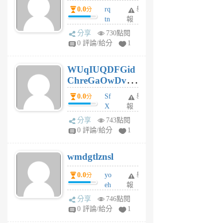
前
0.0
rq
舉
分
tn
報
jt
分享
730點閱
gl
0 評論/給分
1
gy
6
WUqIUQDFGid
個
ChreGaOwDv
月
前
dY
0.0
Sf
舉
分
X
報
Pe
分享
743點閱
Jc
0 評論/給分
1
cf
v
wmdgtlznsl
R
P
0.0
yo
舉
分
m
eh
報
v
ld
A
分享
746點閱
gy
V
0 評論/給分
1
ik
G