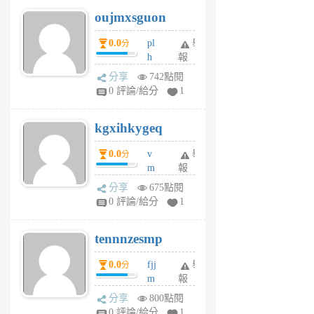
6
6
oujmxsguon
個
個
月
月
0.0
pl
舉
分
前
前
h
報
wi
分享
742點閱
w
0 評論/給分
1
sh
uq
kgxihkygeq
6
個
0.0
v
舉
分
月
m
報
前
sg
分享
675點閱
sr
0 評論/給分
1
vg
pn
tennnzesmp
6
個
0.0
fjj
舉
分
月
m
報
前
w
分享
800點閱
rs
0 評論/給分
1