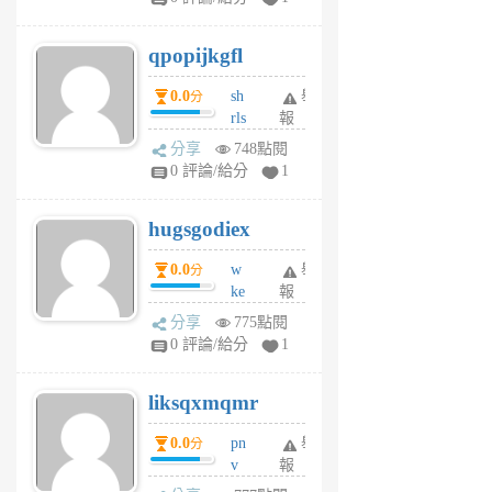
uy
j
qpopijkgfl
6
個
0.0
sh
舉
分
月
rls
報
前
k
分享
748點閱
m
0 評論/給分
1
zt
g
hugsgodiex
6
個
0.0
w
舉
分
月
ke
報
前
rv
分享
775點閱
pj
0 評論/給分
1
qf
r
liksqxmqmr
6
個
0.0
pn
舉
分
月
v
報
前
wt