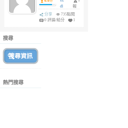
0.0
vs
舉
分
月
dl
報
前
sq
分享
735點閱
fy
0 評論/給分
1
fe
6
個
搜尋
月
前
熱門搜尋