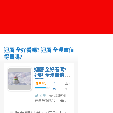
迴曆 全好看嗎? 迴曆 全漫畫值
得買嗎?
迴曆 全好看嗎?
迴曆 全漫畫值得
買嗎?
0.0
♀
舉
分
夜
報
妤
分享
333點閱
1
0 評論/給分
0
年
前