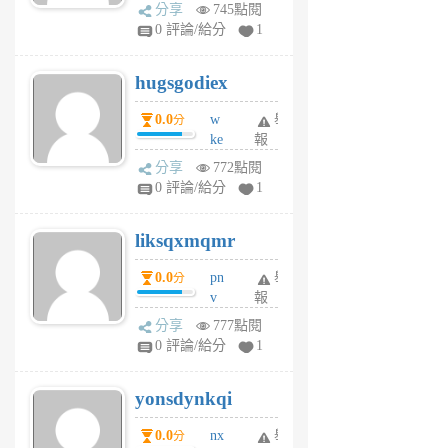
k
分享
745點閱
m
0 評論/給分
1
zt
g
hugsgodiex
6
個
0.0
w
舉
分
月
ke
報
前
rv
分享
772點閱
pj
0 評論/給分
1
qf
r
liksqxmqmr
6
個
0.0
pn
舉
分
月
v
報
前
wt
分享
777點閱
sv
0 評論/給分
1
jd
j
yonsdynkqi
6
個
0.0
nx
舉
分
月