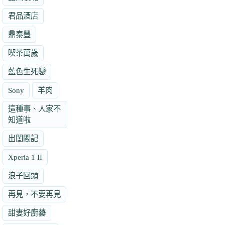
君品酒店
鼎泰豐
喫茶萬歲
藍色生死戀
Sony
羊肉
這種事、人家不
知道啦
出閨閣記
Xperia 1 II
浪子回頭
再見，不要再見
甜妻好廚藝