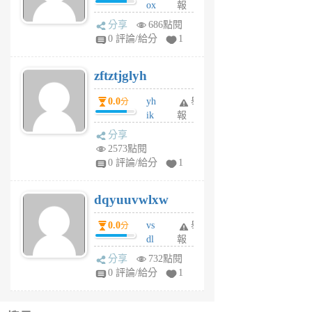
ox
報
前
rh
分享
686點閱
pe
0 評論/給分
1
er
6
zftztjglyh
個
月
0.0
yh
舉
分
前
ik
報
s
分享
m
2573點閱
tu
0 評論/給分
1
m
s
dqyuuvwlxw
6
個
0.0
vs
舉
分
月
dl
報
前
sq
分享
732點閱
fy
0 評論/給分
1
fe
6
個