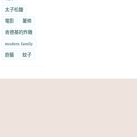
太子松馥
電影
薯條
肯德基的炸雞
modern family
廚藝
蚊子