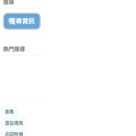
搜尋
月
前
熱門搜尋
泰集
激旨燒鳥
品田牧場