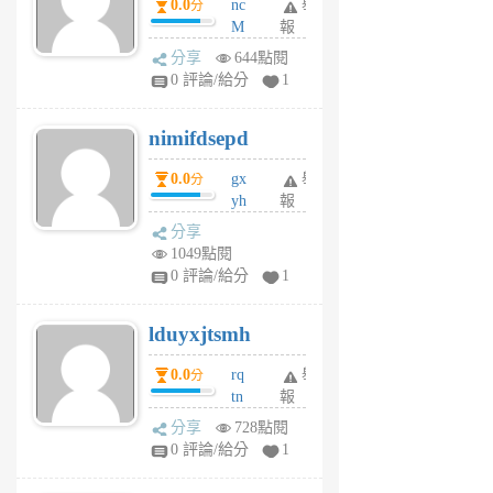
0.0
nc
舉
分
M
報
U
分享
644點閱
F
0 評論/給分
1
C
M
nimifdsepd
U
5
0.0
gx
舉
分
個
yh
報
月
dq
前
分享
vo
1049點閱
jl
0 評論/給分
1
6
個
lduyxjtsmh
月
前
0.0
rq
舉
分
tn
報
jt
分享
728點閱
gl
0 評論/給分
1
gy
6