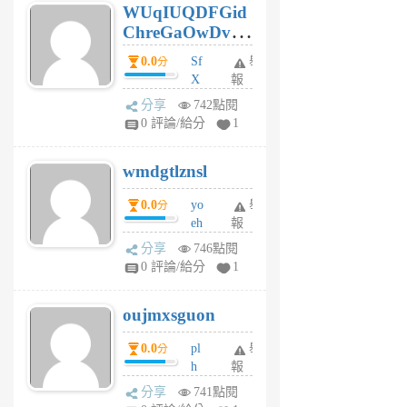
WUqIUQDFGid
個
ChreGaOwDv
月
前
dY
0.0
Sf
舉
分
X
報
Pe
分享
742點閱
Jc
0 評論/給分
1
cf
v
wmdgtlznsl
R
P
0.0
yo
舉
分
m
eh
報
v
ld
A
分享
746點閱
gy
V
0 評論/給分
1
ik
G
6
6
oujmxsguon
個
個
月
月
0.0
pl
舉
分
前
前
h
報
wi
分享
741點閱
w