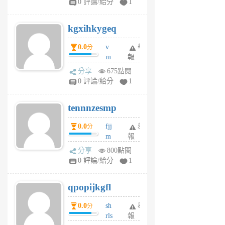
0 評論/給分
1
sh
uq
kgxihkygeq
6
個
0.0
v
舉
分
月
m
報
前
sg
分享
675點閱
sr
0 評論/給分
1
vg
pn
tennnzesmp
6
個
0.0
fjj
舉
分
月
m
報
前
w
分享
800點閱
rs
0 評論/給分
1
uy
j
qpopijkgfl
6
個
0.0
sh
舉
分
月
rls
報
前