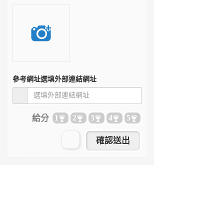
參考網址
選填外部連結網址
給分
1
2
3
4
5