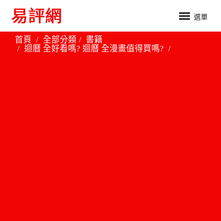
選單
首頁
全部分類
書籍
迴曆 全好看嗎? 迴曆 全漫畫值得買嗎?