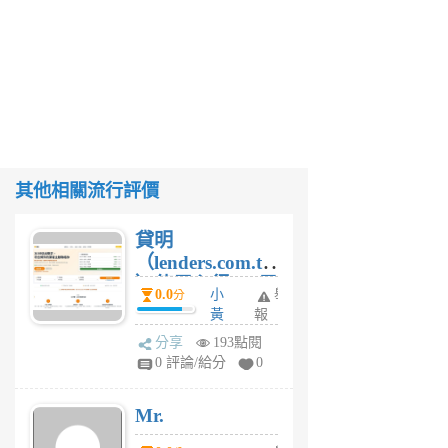
其他相關流行評價
貸明
（lenders.com.tw
）使用心得 — 民
0.0
小
舉
分
間貸款比較平台
黃
報
體驗
蜂
分享
193點閱
1
0 評論/給分
0
個
月
Mr.
前