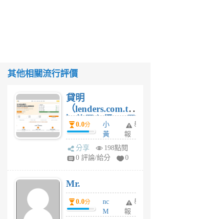
其他相關流行評價
貸明
（lenders.com.tw
）使用心得 — 民
0.0
小
舉
分
間貸款比較平台
黃
報
體驗
蜂
分享
198點閱
1
0 評論/給分
0
個
月
Mr.
前
0.0
nc
舉
分
M
報