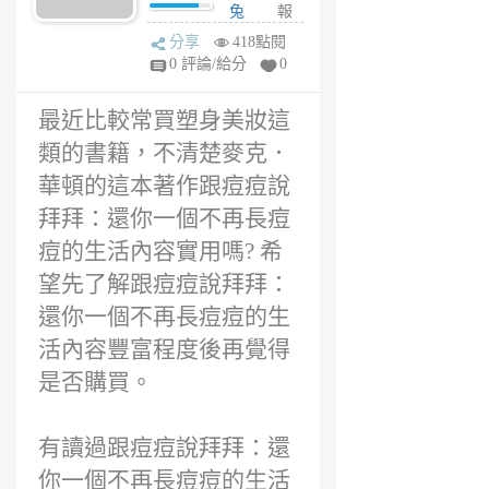
價，跟痘痘說拜
兔
報
拜：還你一個不
1
分享
418點閱
再長痘痘的生活
年
0 評論/給分
0
有用嗎?
前
最近比較常買塑身美妝這
類的書籍，不清楚麥克．
華頓的這本著作跟痘痘說
拜拜：還你一個不再長痘
痘的生活內容實用嗎? 希
望先了解跟痘痘說拜拜：
還你一個不再長痘痘的生
活內容豐富程度後再覺得
是否購買。
有讀過跟痘痘說拜拜：還
你一個不再長痘痘的生活