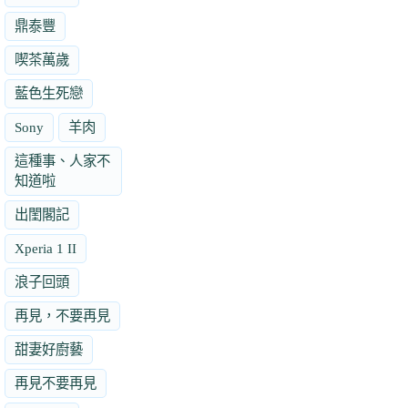
鼎泰豐
喫茶萬歲
藍色生死戀
Sony
羊肉
這種事、人家不
知道啦
出閨閣記
Xperia 1 II
浪子回頭
再見，不要再見
甜妻好廚藝
再見不要再見