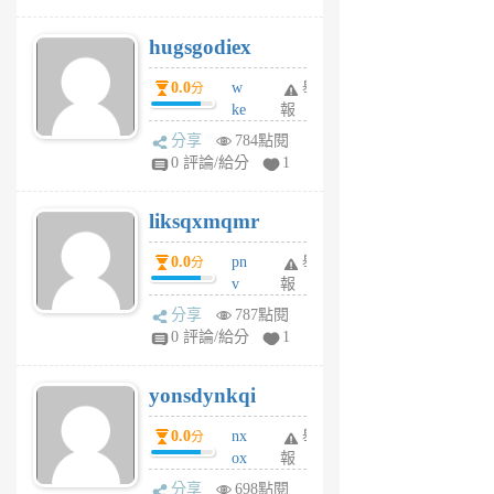
zt
g
hugsgodiex
6
個
0.0
w
舉
分
月
ke
報
前
rv
分享
784點閱
pj
0 評論/給分
1
qf
r
liksqxmqmr
6
個
0.0
pn
舉
分
月
v
報
前
wt
分享
787點閱
sv
0 評論/給分
1
jd
j
yonsdynkqi
6
個
0.0
nx
舉
分
月
ox
報
前
rh
分享
698點閱