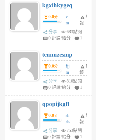
kgxihkygeq
6
個
0.0
v
舉
分
月
m
報
前
sg
分享
683點閱
sr
0 評論/給分
1
vg
pn
tennnzesmp
6
個
0.0
fjj
舉
分
月
m
報
前
w
分享
810點閱
rs
0 評論/給分
1
uy
j
qpopijkgfl
6
個
0.0
sh
舉
分
月
rls
報
前
k
分享
753點閱
m
0 評論/給分
1