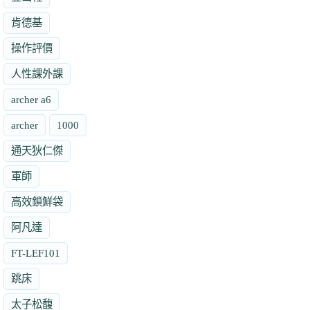
肯德基
操作評價
人性課外課
archer a6
archer
1000
通天狄仁傑
軍師
高效鎖鮮袋
阿凡達
FT-LEF101
跳床
太子松馥