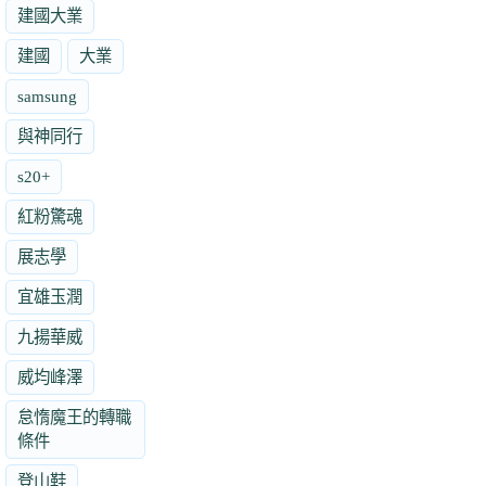
建國大業
建國
大業
samsung
與神同行
s20+
紅粉驚魂
展志學
宜雄玉潤
九揚華威
威均峰澤
怠惰魔王的轉職
條件
登山鞋