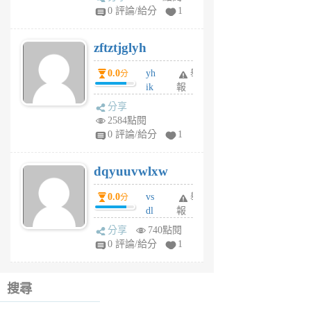
pe
0 評論/給分
1
er
6
zftztjglyh
個
月
0.0
yh
舉
分
前
ik
報
s
分享
m
2584點閱
tu
0 評論/給分
1
m
s
dqyuuvwlxw
6
個
0.0
vs
舉
分
月
dl
報
前
sq
分享
740點閱
fy
0 評論/給分
1
fe
6
個
搜尋
月
前