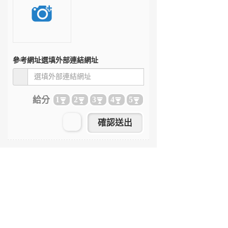
參考網址
選填外部連結網址
給分
1
2
3
4
5