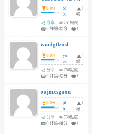
前
dY
0.0
Sf
舉
分
X
報
Pe
分享
751點閱
Jc
0 評論/給分
1
cf
v
wmdgtlznsl
R
P
0.0
yo
舉
分
m
eh
報
v
ld
A
分享
756點閱
gy
V
0 評論/給分
1
ik
G
6
6
oujmxsguon
個
個
月
月
0.0
pl
舉
分
前
前
h
報
wi
分享
750點閱
w
0 評論/給分
1
sh
uq