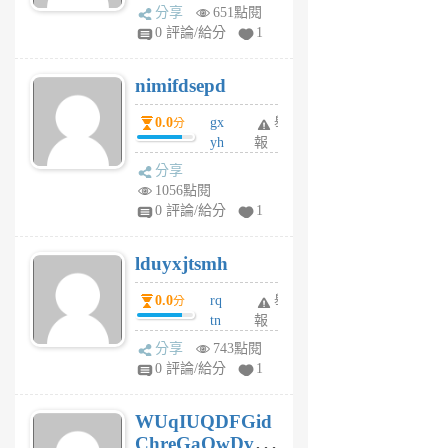
U
分享
651點閱
F
0 評論/給分
1
C
M
nimifdsepd
U
5
0.0
gx
舉
分
個
yh
報
月
dq
前
分享
vo
1056點閱
jl
0 評論/給分
1
6
個
lduyxjtsmh
月
前
0.0
rq
舉
分
tn
報
jt
分享
743點閱
gl
0 評論/給分
1
gy
6
WUqIUQDFGid
個
ChreGaOwDv
月