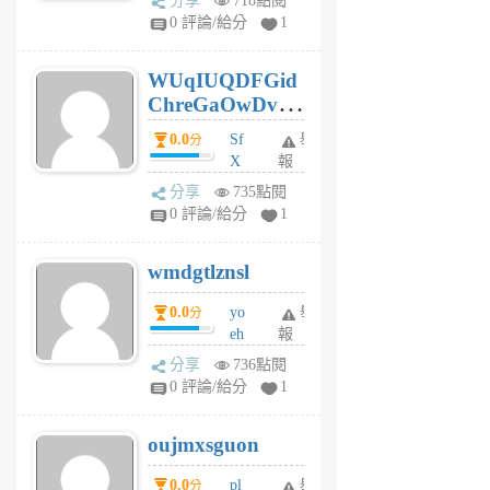
分享
718點閱
gl
0 評論/給分
1
gy
6
WUqIUQDFGid
個
ChreGaOwDv
月
前
dY
0.0
Sf
舉
分
X
報
Pe
分享
735點閱
Jc
0 評論/給分
1
cf
v
wmdgtlznsl
R
P
0.0
yo
舉
分
m
eh
報
v
ld
A
分享
736點閱
gy
V
0 評論/給分
1
ik
G
6
6
oujmxsguon
個
個
月
月
0.0
pl
舉
分
前
前