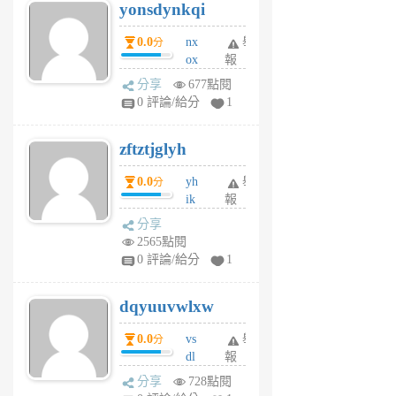
yonsdynkqi
6
個
0.0
nx
舉
分
月
ox
報
前
rh
分享
677點閱
pe
0 評論/給分
1
er
6
zftztjglyh
個
月
0.0
yh
舉
分
前
ik
報
s
分享
m
2565點閱
tu
0 評論/給分
1
m
s
dqyuuvwlxw
6
個
0.0
vs
舉
分
月
dl
報
前
sq
分享
728點閱
fy