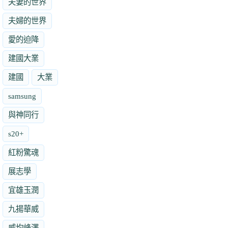
夫妻的世界
夫婦的世界
愛的迫降
建國大業
建國
大業
samsung
與神同行
s20+
紅粉驚魂
展志學
宜雄玉潤
九揚華威
威均峰澤