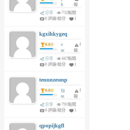
h
報
wi
分享
732點閱
w
0 評論/給分
1
sh
uq
kgxihkygeq
6
個
0.0
v
舉
分
月
m
報
前
sg
分享
667點閱
sr
0 評論/給分
1
vg
pn
tennnzesmp
6
個
0.0
fjj
舉
分
月
m
報
前
w
分享
791點閱
rs
0 評論/給分
1
uy
j
qpopijkgfl
6