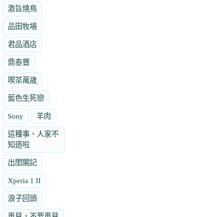
激旨燒鳥
品田牧場
君品酒店
鼎泰豐
喫茶萬歲
藍色生死戀
Sony
羊肉
這種事、人家不
知道啦
出閨閣記
Xperia 1 II
浪子回頭
再見，不要再見