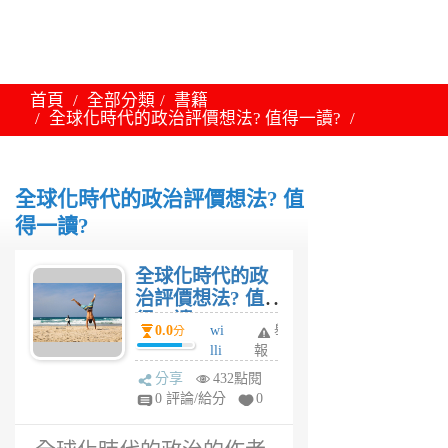
首頁
全部分類
書籍
全球化時代的政治評價想法? 值得一讀?
全球化時代的政治評價想法? 值
得一讀?
全球化時代的政
治評價想法? 值
得一讀?
0.0
wi
舉
分
lli
報
a
分享
432點閱
m
0 評論/給分
0
1
年