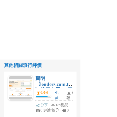
其他相關流行評價
貸明
（lenders.com.tw
）使用心得 — 民
0.0
小
舉
分
間貸款比較平台
黃
報
體驗
蜂
分享
189點閱
4
0 評論/給分
0
星