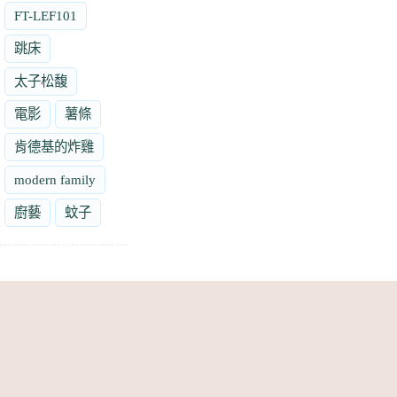
FT-LEF101
跳床
太子松馥
電影
薯條
肯德基的炸雞
modern family
廚藝
蚊子