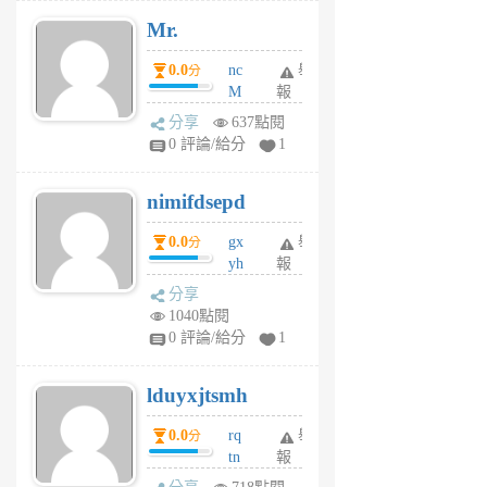
期
Mr.
前
0.0
nc
舉
分
M
報
U
分享
637點閱
F
0 評論/給分
1
C
M
nimifdsepd
U
5
0.0
gx
舉
分
個
yh
報
月
dq
前
分享
vo
1040點閱
jl
0 評論/給分
1
6
個
lduyxjtsmh
月
前
0.0
rq
舉
分
tn
報
jt