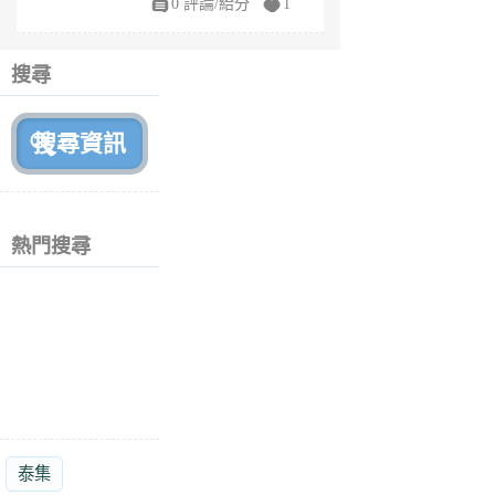
0 評論/給分
1
fe
6
個
搜尋
月
前
熱門搜尋
泰集