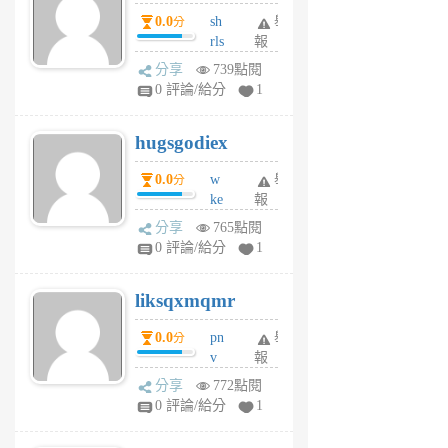
個
0.0
sh
舉
分
月
rls
報
前
k
分享
739點閱
m
0 評論/給分
1
zt
g
hugsgodiex
6
個
0.0
w
舉
分
月
ke
報
前
rv
分享
765點閱
pj
0 評論/給分
1
qf
r
liksqxmqmr
6
個
0.0
pn
舉
分
月
v
報
前
wt
分享
772點閱
sv
0 評論/給分
1
jd
j