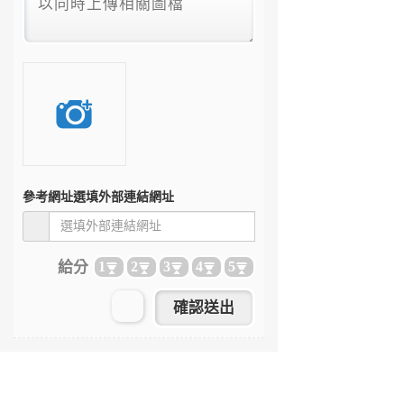
參考網址
選填外部連結網址
給分
1
2
3
4
5