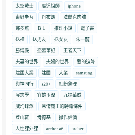
太空戰士
魔道祖師
iphone
東野圭吾
丹布朗
法蘭克肉舖
鄭多燕
ＢＬ
推理小說
電子書
送禮
送男友
送女友
朱一龍
勝博殿
盜墓筆記
王者天下
夫妻的世界
夫婦的世界
愛的迫降
建國大業
建國
大業
samsung
與神同行
s20+
紅粉驚魂
展志學
宜雄玉潤
九揚華威
威均峰澤
怠惰魔王的轉職條件
登山鞋
肯德基
操作評價
人性課外課
archer a6
archer