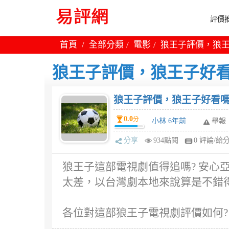
評價推
首頁
全部分類
電影
狼王子評價，狼王
狼王子評價，狼王子好看
狼王子評價，狼王子好看嗎
0.0
分
小林 6年前
舉報
分享
934點閱
0 評論/給
狼王子這部電視劇值得追嗎? 安心亞
太差，以台灣劇本地來說算是不錯
各位對這部狼王子電視劇評價如何?