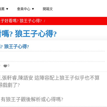
薦 ▼
會員中心 ▼
開箱文
子好看嗎? 狼王子心得?
嗎? 狼王子心得?
? 狼王子心得?
分
0
,張軒睿,陳語安 這陣容配上狼王子似乎也不算
得戲劇了?
 有狼王子觀後解析或心得嗎?