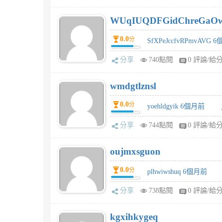
WUqIUQDFGidChreGaO
0.0
分
SfXPeJccfvRPmvAVG 
分享
740點閱
0 評論/給
wmdgtlznsl
0.0
分
yoehldgyik 6個月前
分享
744點閱
0 評論/給
oujmxsguon
0.0
分
plhwiwshuq 6個月前
分享
738點閱
0 評論/給
kgxihkygeq