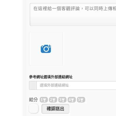
參考網址
選填外部連結網址
給分
1
2
3
4
5