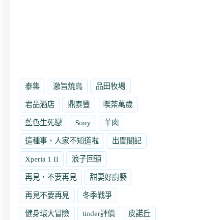
泰集
激旨燒鳥
品田牧場
君品酒店
鼎泰豐
喫茶萬歲
藍色生死戀
Sony
羊肉
這種事、人家不知道啦
出閨閣記
Xperia 1 II
浪子回頭
再見，不要再見
甜妻好廚藝
再見不要再見
冬季戰爭
健身環大冒險
tinder評價
皮諾丘