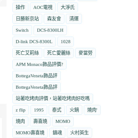
操作
AOC電視
大淨氏
日勝新京站
森友會
清運
Switch
DCS-8300LH
D-link DCS-8300L
1028
死亡艾莉絲
死亡愛麗絲
麥當勞
APM Monaco飾品評價?
BottegaVeneta飾品評
BottegaVeneta飾品評
站著吃烤肉評價，站著吃烤肉好吃嗎
z flip
1995
泰式
火鍋
燒肉'
燒肉
壽喜燒
MOMO
MOMO壽喜燒
鎮魂
火村英生