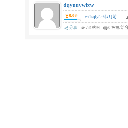
dqyuuvwlxw
0.0
分
vsdlsqfyfe 6個月前
分享
731點閱
0 評論/給