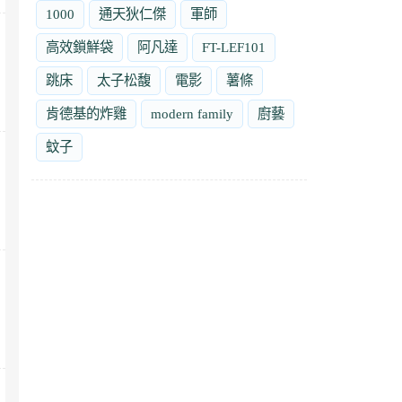
1000
通天狄仁傑
軍師
高效鎖鮮袋
阿凡達
FT-LEF101
跳床
太子松馥
電影
薯條
肯德基的炸雞
modern family
廚藝
蚊子