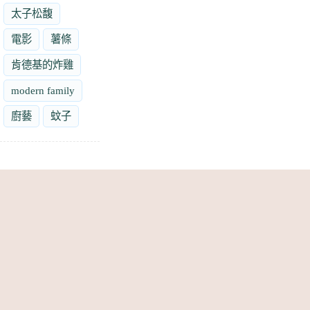
太子松馥
電影
薯條
肯德基的炸雞
modern family
廚藝
蚊子