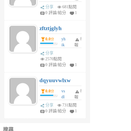
rh
分享
681點閱
pe
0 評論/給分
1
er
6
zftztjglyh
個
月
0.0
yh
舉
分
前
ik
報
s
分享
m
2570點閱
tu
0 評論/給分
1
m
s
dqyuuvwlxw
6
個
0.0
vs
舉
分
月
dl
報
前
sq
分享
731點閱
fy
0 評論/給分
1
fe
6
個
搜尋