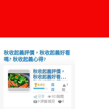
秋收起義評價，秋收起義好看
嗎? 秋收起義心得?
秋收起義評價，
秋收起義好看嗎?
秋收起義心得?
0.0
霖
舉
分
霖
報
6
分享
921點閱
年
0 評論/給分
0
前