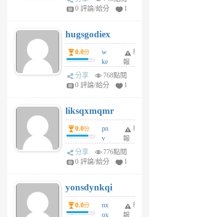
m
0 評論/給分
1
zt
g
hugsgodiex
6
個
0.0
w
舉
分
月
ke
報
前
rv
分享
768點閱
pj
0 評論/給分
1
qf
r
liksqxmqmr
6
個
0.0
pn
舉
分
月
v
報
前
wt
分享
776點閱
sv
0 評論/給分
1
jd
j
yonsdynkqi
6
個
0.0
nx
舉
分
月
ox
報
前