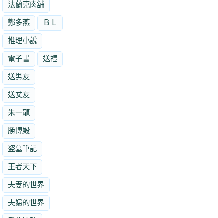
法蘭克肉舖
鄭多燕
ＢＬ
推理小說
電子書
送禮
送男友
送女友
朱一龍
勝博殿
盜墓筆記
王者天下
夫妻的世界
夫婦的世界