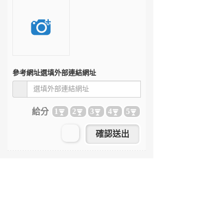
參考網址
選填外部連結網址
給分
1
2
3
4
5