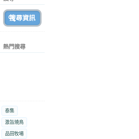
月
前
熱門搜尋
泰集
激旨燒鳥
品田牧場