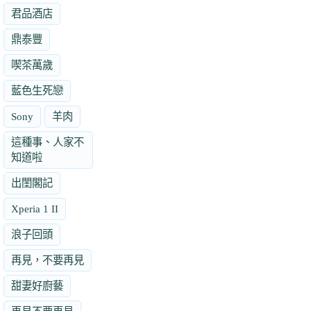
君品酒店
鼎泰豐
喫茶萬歲
藍色生死戀
Sony
羊肉
這種事、人家不
知道啦
出閨閣記
Xperia 1 II
浪子回頭
再見，不要再見
甜妻好廚藝