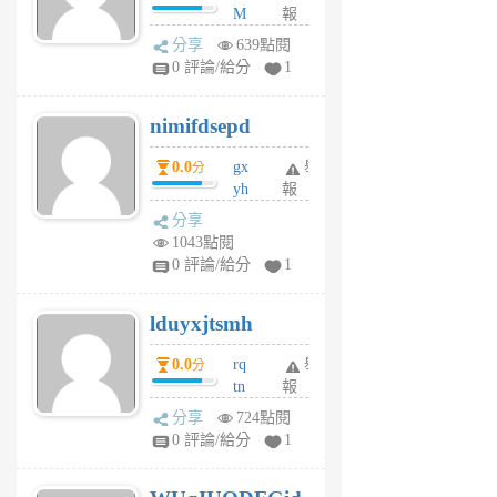
M
報
U
分享
639點閱
F
0 評論/給分
1
C
M
nimifdsepd
U
5
0.0
gx
舉
分
個
yh
報
月
dq
前
分享
vo
1043點閱
jl
0 評論/給分
1
6
個
lduyxjtsmh
月
前
0.0
rq
舉
分
tn
報
jt
分享
724點閱
gl
0 評論/給分
1
gy
6