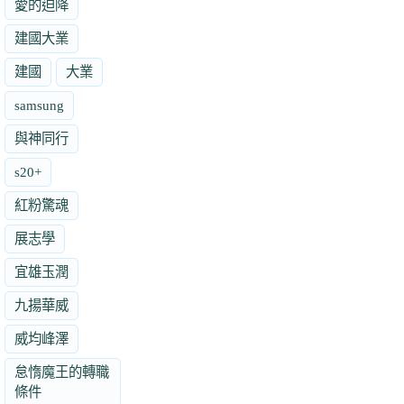
愛的迫降
建國大業
建國
大業
samsung
與神同行
s20+
紅粉驚魂
展志學
宜雄玉潤
九揚華威
威均峰澤
怠惰魔王的轉職
條件