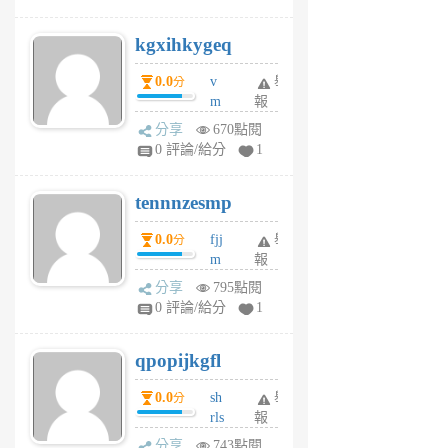
sh
uq
kgxihkygeq
6
個
0.0
v
舉
分
月
m
報
前
sg
分享
670點閱
sr
0 評論/給分
1
vg
pn
tennnzesmp
6
個
0.0
fjj
舉
分
月
m
報
前
w
分享
795點閱
rs
0 評論/給分
1
uy
j
qpopijkgfl
6
個
0.0
sh
舉
分
月
rls
報
前
k
分享
743點閱