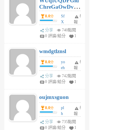
WUqIUQDFGid
個
ChreGaOwDv
月
前
dY
0.0
Sf
舉
分
X
報
Pe
分享
740點閱
Jc
0 評論/給分
1
cf
v
wmdgtlznsl
R
P
0.0
yo
舉
分
m
eh
報
v
ld
A
分享
742點閱
gy
V
0 評論/給分
1
ik
G
6
6
oujmxsguon
個
個
月
月
0.0
pl
舉
分
前
前
h
報
wi
分享
735點閱
w
0 評論/給分
1