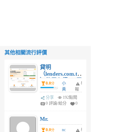
其他相關流行評價
貸明
（lenders.com.tw
）使用心得 — 民
0.0
小
舉
分
間貸款比較平台
黃
報
體驗
蜂
分享
192點閱
1
0 評論/給分
0
個
月
Mr.
前
0.0
nc
舉
分