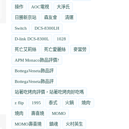
操作
AOC電視
大淨氏
日勝新京站
森友會
清運
Switch
DCS-8300LH
D-link DCS-8300L
1028
死亡艾莉絲
死亡愛麗絲
麥當勞
APM Monaco飾品評價?
BottegaVeneta飾品評
BottegaVeneta飾品評
站著吃烤肉評價，站著吃烤肉好吃嗎
z flip
1995
泰式
火鍋
燒肉'
燒肉
壽喜燒
MOMO
MOMO壽喜燒
鎮魂
火村英生