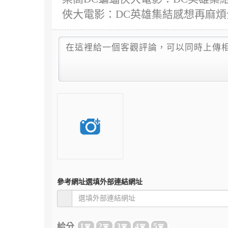
俠大電影：DC英雄集結感想再麻
參考網址
選填外部連結網址
給分
1
2
3
4
5