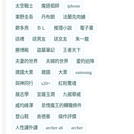
太空戰士
魔道祖師
iphone
東野圭吾
丹布朗
法蘭克肉舖
鄭多燕
ＢＬ
推理小說
電子書
送禮
送男友
送女友
朱一龍
勝博殿
盜墓筆記
王者天下
夫妻的世界
夫婦的世界
愛的迫降
建國大業
建國
大業
samsung
與神同行
s20+
紅粉驚魂
展志學
宜雄玉潤
九揚華威
威均峰澤
怠惰魔王的轉職條件
登山鞋
肯德基
操作評價
人性課外課
archer a6
archer