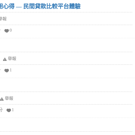
w）使用心得 — 民間貸款比較平台體驗
舉報
分
0
舉報
分
1
舉報
分
1