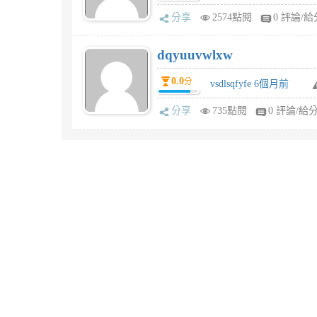
分享
2574點閱
0 評論/給
dqyuuvwlxw
0.0
分
vsdlsqfyfe 6個月前
分享
735點閱
0 評論/給