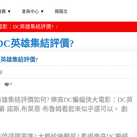
薦 ▼
會員中心 ▼
開箱文
電影：DC英雄集結評價?
DC英雄集結評價?
C英雄集結評價?
報
分
0
雄集結評價如何? 樂高DC蝙蝠俠大電影：DC英
諾蘭·諾斯,布萊恩·布魯姆看起來似乎還可以。 劇
值得觀賞嗎? 大概給幾顆星? 看過樂高DC蝙蝠