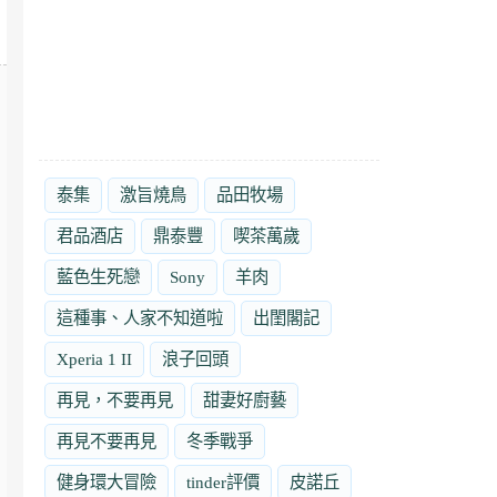
泰集
激旨燒鳥
品田牧場
君品酒店
鼎泰豐
喫茶萬歲
藍色生死戀
Sony
羊肉
這種事、人家不知道啦
出閨閣記
Xperia 1 II
浪子回頭
再見，不要再見
甜妻好廚藝
再見不要再見
冬季戰爭
健身環大冒險
tinder評價
皮諾丘