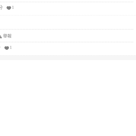
分
1
舉報
分
1