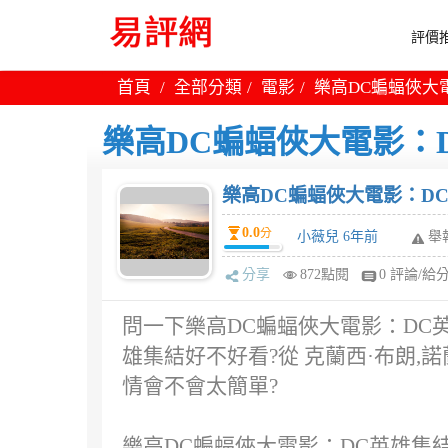
評價推
首頁
全部分類
電影
樂高DC蝙蝠俠大
樂高DC蝙蝠俠大電影：
樂高DC蝙蝠俠大電影：D
0.0
分
小薇兒 6年前
舉
分享
872點閱
0 評論/給
問一下樂高DC蝙蝠俠大電影：DC英
雄集結好不好看?從 克蘭西·布朗,
情會不會太簡單?
樂高DC蝙蝠俠大電影：DC英雄集結