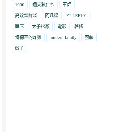
1000
通天狄仁傑
軍師
高效鎖鮮袋
阿凡達
FT-LEF101
跳床
太子松馥
電影
薯條
肯德基的炸雞
modern family
廚藝
蚊子