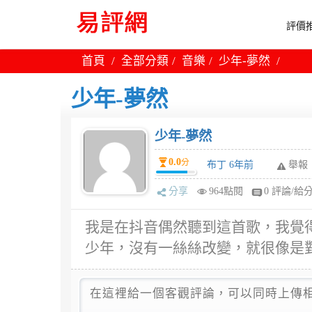
評價推
首頁
全部分類
音樂
少年-夢然
少年-夢然
少年-夢然
0.0
分
布丁 6年前
舉報
分享
964點閱
0 評論/給
我是在抖音偶然聽到這首歌，我覺
少年，沒有一絲絲改變，就很像是