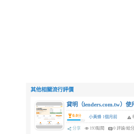
其他相關流行評價
貸明（lenders.com.t
0.0
分
小黃蜂 1個月前
分享
193點閱
0 評論/給