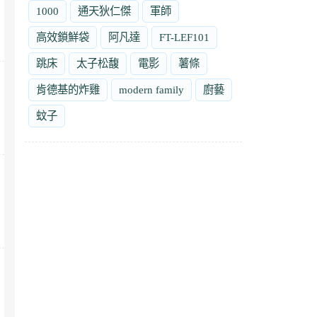
1000
通天狄仁傑
軍師
高效鎖鮮袋
阿凡達
FT-LEF101
跳床
太子松馥
電影
薯條
肯德基的炸雞
modern family
廚藝
蚊子