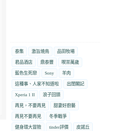
泰集
激旨燒鳥
品田牧場
君品酒店
鼎泰豐
喫茶萬歲
藍色生死戀
Sony
羊肉
這種事、人家不知道啦
出閨閣記
Xperia 1 II
浪子回頭
再見，不要再見
甜妻好廚藝
再見不要再見
冬季戰爭
健身環大冒險
tinder評價
皮諾丘