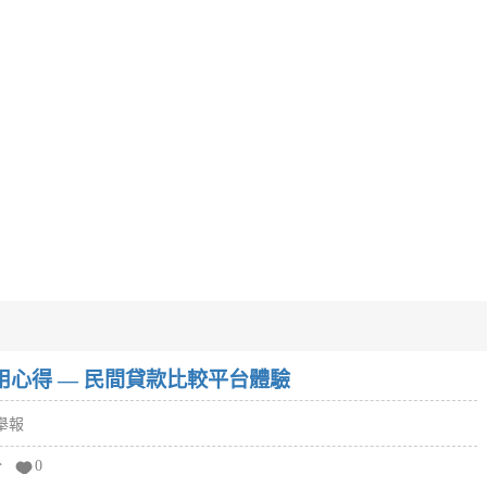
w）使用心得 — 民間貸款比較平台體驗
舉報
分
0