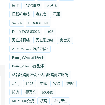
操作
AOC電視
大淨氏
日勝新京站
森友會
清運
Switch
DCS-8300LH
D-link DCS-8300L
1028
死亡艾莉絲
死亡愛麗絲
麥當勞
APM Monaco飾品評價?
BottegaVeneta飾品評
BottegaVeneta飾品評
站著吃烤肉評價，站著吃烤肉好吃嗎
z flip
1995
泰式
火鍋
燒肉'
燒肉
壽喜燒
MOMO
MOMO壽喜燒
鎮魂
火村英生