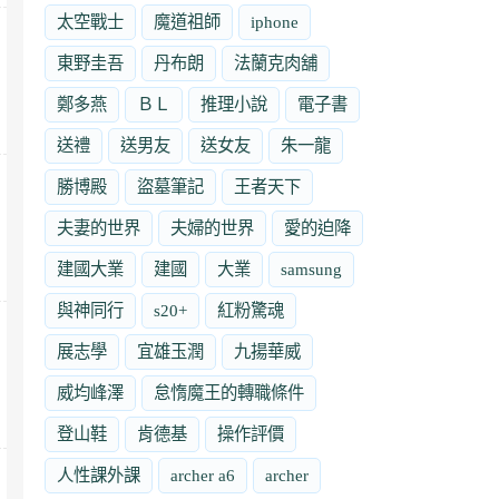
太空戰士
魔道祖師
iphone
東野圭吾
丹布朗
法蘭克肉舖
鄭多燕
ＢＬ
推理小說
電子書
送禮
送男友
送女友
朱一龍
勝博殿
盜墓筆記
王者天下
夫妻的世界
夫婦的世界
愛的迫降
建國大業
建國
大業
samsung
與神同行
s20+
紅粉驚魂
展志學
宜雄玉潤
九揚華威
威均峰澤
怠惰魔王的轉職條件
登山鞋
肯德基
操作評價
人性課外課
archer a6
archer