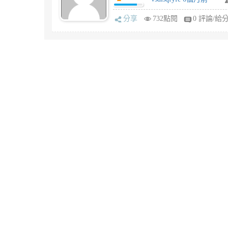
分享
732點閱
0 評論/給