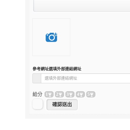
參考網址
選填外部連結網址
給分
1
2
3
4
5