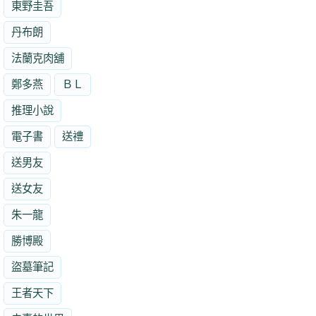
東野圭吾
丹布朗
法蘭克肉舖
鄭多燕
ＢＬ
推理小說
電子書
送禮
送男友
送女友
朱一龍
勝博殿
盜墓筆記
王者天下