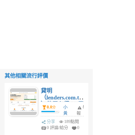
其他相關流行評價
貸明
（lenders.com.tw
）使用心得 — 民
0.0
小
舉
分
間貸款比較平台
黃
報
體驗
蜂
分享
189點閱
4
0 評論/給分
0
星