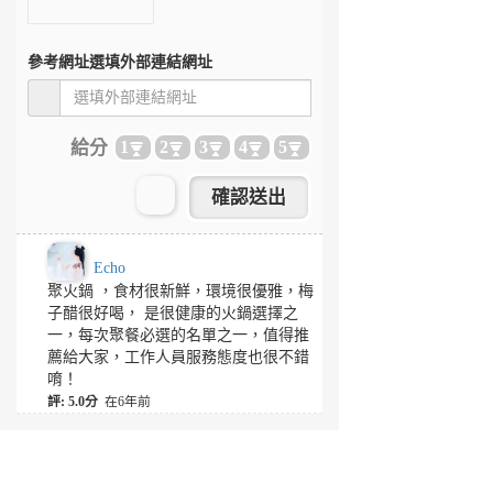
參考網址
選填外部連結網址
給分
1
2
3
4
5
Echo
聚火鍋 ，食材很新鮮，環境很優雅，梅
子醋很好喝， 是很健康的火鍋選擇之
一，每次聚餐必選的名單之一，值得推
薦給大家，工作人員服務態度也很不錯
唷！
評: 5.0分
在6年前