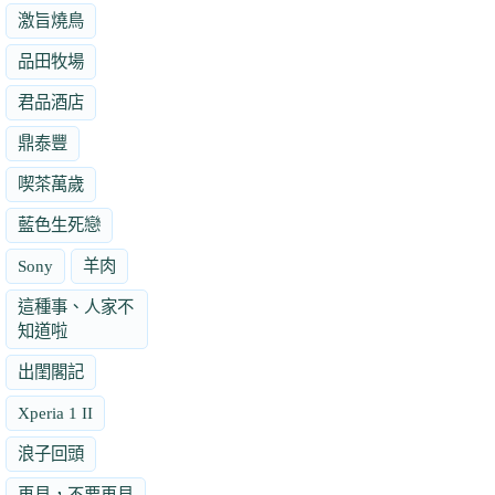
激旨燒鳥
品田牧場
君品酒店
鼎泰豐
喫茶萬歲
藍色生死戀
Sony
羊肉
這種事、人家不
知道啦
出閨閣記
Xperia 1 II
浪子回頭
再見，不要再見