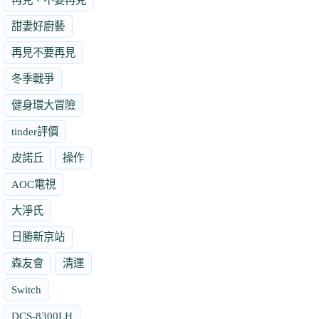
甜妻好廚藝
再見不要再見
冬季戰爭
健身環大冒險
tinder評價
皮諾丘
操作
AOC電視
大淨氏
日勝新京站
森友會
清運
Switch
DCS-8300LH