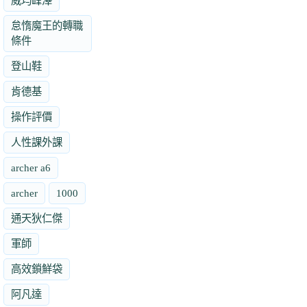
威均峰澤
怠惰魔王的轉職
條件
登山鞋
肯德基
操作評價
人性課外課
archer a6
archer
1000
通天狄仁傑
軍師
高效鎖鮮袋
阿凡達