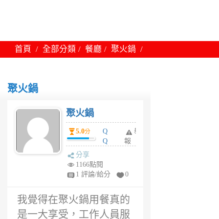
首頁
全部分類
餐廳
聚火鍋
聚火鍋
聚火鍋
5.0
Q
舉
分
Q
報
6
分享
年
1166點閱
前
1 評論/給分
0
我覺得在聚火鍋用餐真的
是一大享受，工作人員服