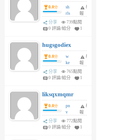
個
0.0
sh
舉
分
月
rls
報
前
k
分享
739點閱
m
0 評論/給分
1
zt
g
hugsgodiex
6
個
0.0
w
舉
分
月
ke
報
前
rv
分享
765點閱
pj
0 評論/給分
1
qf
r
liksqxmqmr
6
個
0.0
pn
舉
分
月
v
報
前
wt
分享
772點閱
sv
0 評論/給分
1
jd
j