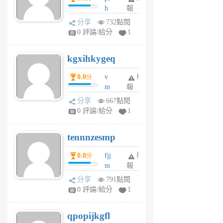
前
h
報
wi
分享
732點閱
w
0 評論/給分
1
sh
uq
kgxihkygeq
6
個
0.0
v
舉
分
月
m
報
前
sg
分享
667點閱
sr
0 評論/給分
1
vg
pn
tennnzesmp
6
個
0.0
fjj
舉
分
月
m
報
前
w
分享
791點閱
rs
0 評論/給分
1
uy
j
qpopijkgfl
6