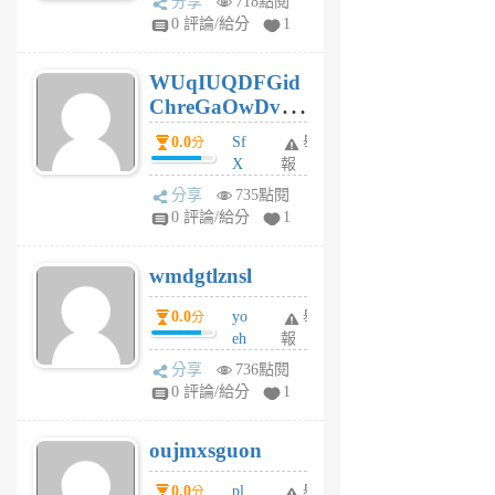
分享
718點閱
gl
0 評論/給分
1
gy
6
WUqIUQDFGid
個
ChreGaOwDv
月
前
dY
0.0
Sf
舉
分
X
報
Pe
分享
735點閱
Jc
0 評論/給分
1
cf
v
wmdgtlznsl
R
P
0.0
yo
舉
分
m
eh
報
v
ld
A
分享
736點閱
gy
V
0 評論/給分
1
ik
G
6
6
oujmxsguon
個
個
月
月
0.0
pl
舉
分
前