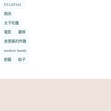
FT-LEF101
跳床
太子松馥
電影
薯條
肯德基的炸雞
modern family
廚藝
蚊子