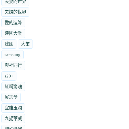
夫妻的世界
夫婦的世界
愛的迫降
建國大業
建國
大業
samsung
與神同行
s20+
紅粉驚魂
展志學
宜雄玉潤
九揚華威