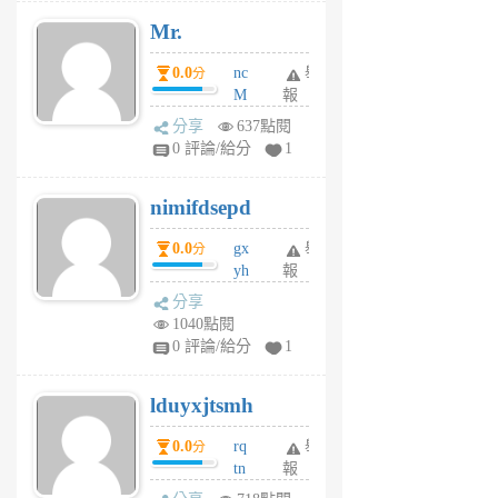
期
Mr.
前
0.0
nc
舉
分
M
報
U
分享
637點閱
F
0 評論/給分
1
C
M
nimifdsepd
U
5
0.0
gx
舉
分
個
yh
報
月
dq
前
分享
vo
1040點閱
jl
0 評論/給分
1
6
個
lduyxjtsmh
月
前
0.0
rq
舉
分
tn
報
jt