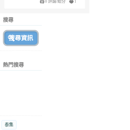
0 評論/給分
1
fe
6
個
搜尋
月
前
熱門搜尋
泰集