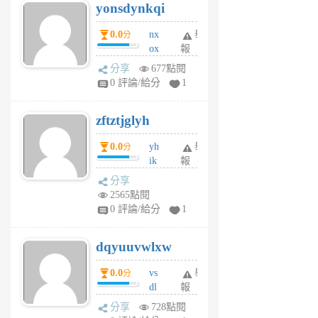
yonsdynkqi
6
個
0.0
nx
舉
分
月
ox
報
前
rh
分享
677點閱
pe
0 評論/給分
1
er
6
zftztjglyh
個
月
0.0
yh
舉
分
前
ik
報
s
分享
m
2565點閱
tu
0 評論/給分
1
m
s
dqyuuvwlxw
6
個
0.0
vs
舉
分
月
dl
報
前
sq
分享
728點閱
fy