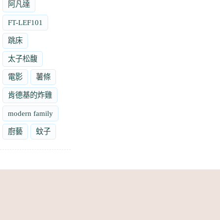
阿凡達
FT-LEF101
跳床
太子松馥
電影
薯條
肯德基的炸雞
modern family
廚藝
蚊子