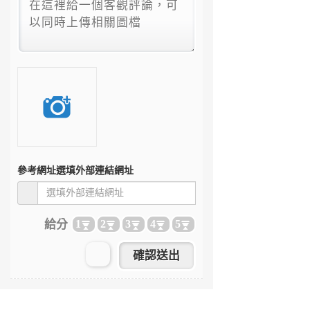
參考網址
選填外部連結網址
給分
1
2
3
4
5