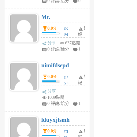
0 評論/給分
0
星
期
Mr.
前
0.0
nc
舉
分
M
報
U
分享
637點閱
F
0 評論/給分
1
C
M
nimifdsepd
U
5
0.0
gx
舉
分
個
yh
報
月
dq
前
分享
vo
1039點閱
jl
0 評論/給分
1
6
個
lduyxjtsmh
月
前
0.0
rq
舉
分