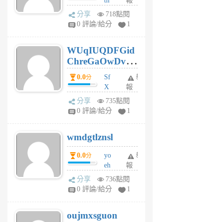
tn
報
jt
分享
718點閱
gl
0 評論/給分
1
gy
6
WUqIUQDFGid
個
ChreGaOwDv
月
前
dY
0.0
Sf
舉
分
X
報
Pe
分享
735點閱
Jc
0 評論/給分
1
cf
v
wmdgtlznsl
R
P
0.0
yo
舉
分
m
eh
報
v
ld
A
分享
736點閱
gy
V
0 評論/給分
1
ik
G
6
6
oujmxsguon
個
個