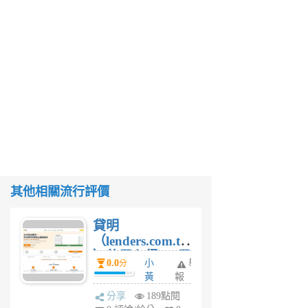
其他相關流行評價
貸明
（lenders.com.tw
）使用心得 — 民
0.0
小
舉
分
間貸款比較平台
黃
報
體驗
蜂
分享
189點閱
4