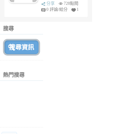
sq
分享
728點閱
fy
0 評論/給分
1
fe
6
個
搜尋
月
前
熱門搜尋