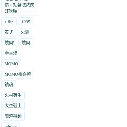
價，站著吃烤肉
好吃嗎
z flip
1995
泰式
火鍋
燒肉'
燒肉
壽喜燒
MOMO
MOMO壽喜燒
鎮魂
火村英生
太空戰士
魔道祖師
iphone