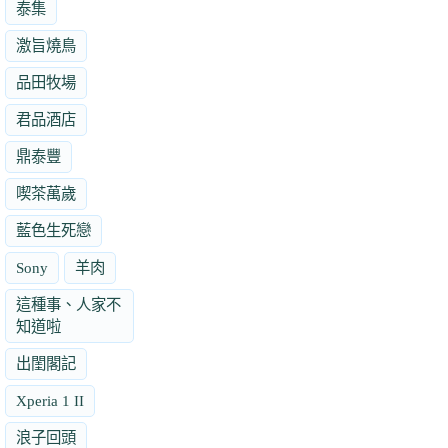
泰集
激旨燒鳥
品田牧場
君品酒店
鼎泰豐
喫茶萬歲
藍色生死戀
Sony
羊肉
這種事、人家不
知道啦
出閨閣記
Xperia 1 II
浪子回頭