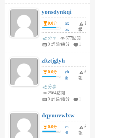
j
yonsdynkqi
6
個
0.0
nx
舉
分
月
ox
報
前
rh
分享
677點閱
pe
0 評論/給分
1
er
6
zftztjglyh
個
月
0.0
yh
舉
分
前
ik
報
s
分享
m
2564點閱
tu
0 評論/給分
1
m
s
dqyuuvwlxw
6
個
0.0
vs
舉
分
月
dl
報
前