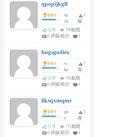
qpopijkgfl
6
個
0.0
sh
舉
分
月
rls
報
前
k
分享
739點閱
m
0 評論/給分
1
zt
g
hugsgodiex
6
個
0.0
w
舉
分
月
ke
報
前
rv
分享
765點閱
pj
0 評論/給分
1
qf
r
liksqxmqmr
6
個
0.0
pn
舉
分
月
v
報
前
wt
分享
771點閱
sv
0 評論/給分
1
jd