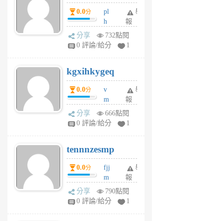
月
月
0.0
pl
舉
分
前
前
h
報
wi
分享
732點閱
w
0 評論/給分
1
sh
uq
kgxihkygeq
6
個
0.0
v
舉
分
月
m
報
前
sg
分享
666點閱
sr
0 評論/給分
1
vg
pn
tennnzesmp
6
個
0.0
fjj
舉
分
月
m
報
前
w
分享
790點閱
rs
0 評論/給分
1
uy
j