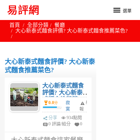
選單
首頁
全部分類
餐廳
大心新泰式麵食評價? 大心新泰式麵食推薦菜色?
大心新泰式麵食評價? 大心新泰
式麵食推薦菜色?
大心新泰式麵食
評價? 大心新泰
式麵食推薦菜
0.0
寂
舉
分
色?
寞
報
旅
分享
934點閱
人
0 評論/給分
0
6
年