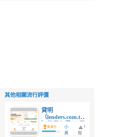
其他相關流行評價
貸明
（lenders.com.tw
）使用心得 — 民
0.0
小
舉
分
間貸款比較平台
黃
報