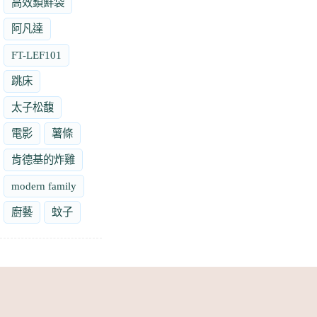
高效鎖鮮袋
阿凡達
FT-LEF101
跳床
太子松馥
電影
薯條
肯德基的炸雞
modern family
廚藝
蚊子