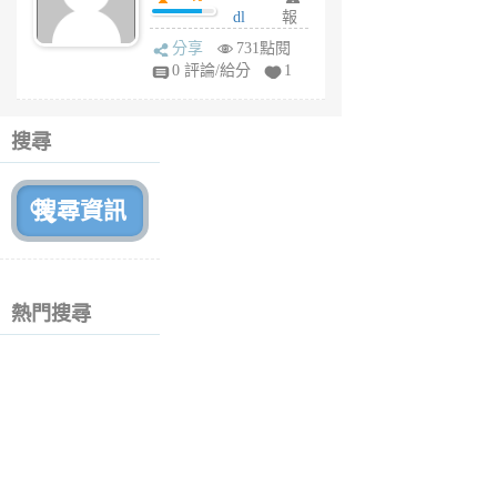
dl
報
前
sq
分享
731點閱
fy
0 評論/給分
1
fe
6
個
搜尋
月
前
熱門搜尋