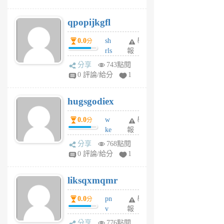
uy
j
qpopijkgfl
6
個
0.0
sh
舉
分
月
rls
報
前
k
分享
743點閱
m
0 評論/給分
1
zt
g
hugsgodiex
6
個
0.0
w
舉
分
月
ke
報
前
rv
分享
768點閱
pj
0 評論/給分
1
qf
r
liksqxmqmr
6
個
0.0
pn
舉
分
月
v
報
前
wt
分享
776點閱