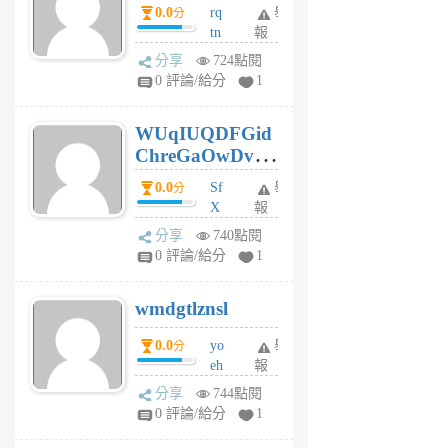
0.0
rq
舉
分
tn
報
jt
分享
724點閱
gl
0 評論/給分
1
gy
6
WUqIUQDFGid
個
ChreGaOwDv
月
前
dY
0.0
Sf
舉
分
X
報
Pe
分享
740點閱
Jc
0 評論/給分
1
cf
v
wmdgtlznsl
R
P
0.0
yo
舉
分
m
eh
報
v
ld
A
分享
744點閱
gy
V
0 評論/給分
1
ik
G
6
6