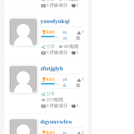
sv
0 評論/給分
1
jd
j
yonsdynkqi
6
個
0.0
nx
舉
分
月
ox
報
前
rh
分享
681點閱
pe
0 評論/給分
1
er
6
zftztjglyh
個
月
0.0
yh
舉
分
前
ik
報
s
分享
m
2570點閱
tu
0 評論/給分
1
m
s
dqyuuvwlxw
6
個
0.0
vs
舉
分
月