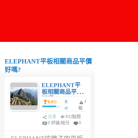
ELEPHANT平板相關商品平價
好嗎?
ELEPHANT平
板相關商品平價
好嗎?
0.0
B
舉
分
el
報
a
分享
832點閱
6
0 評論/給分
0
年
前