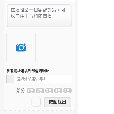
參考網址
選填外部連結網址
給分
1
2
3
4
5