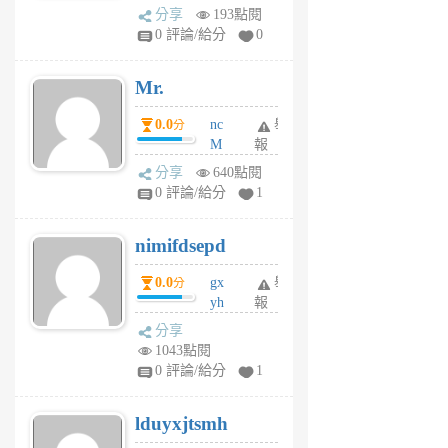
體驗
蜂
分享
193點閱
1
0 評論/給分
0
個
月
Mr.
前
0.0
nc
舉
分
M
報
U
分享
640點閱
F
0 評論/給分
1
C
M
nimifdsepd
U
5
0.0
gx
舉
分
個
yh
報
月
dq
前
分享
vo
1043點閱
jl
0 評論/給分
1
6
個
lduyxjtsmh
月
前