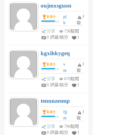
oujmxsguon
個
個
月
月
0.0
pl
舉
分
前
前
h
報
wi
分享
736點閱
w
0 評論/給分
1
sh
uq
kgxihkygeq
6
個
0.0
v
舉
分
月
m
報
前
sg
分享
670點閱
sr
0 評論/給分
1
vg
pn
tennnzesmp
6
個
0.0
fjj
舉
分
月
m
報
前
w
分享
796點閱
rs
0 評論/給分
1