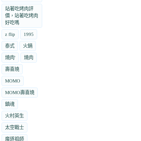
站著吃烤肉評
價，站著吃烤肉
好吃嗎
z flip
1995
泰式
火鍋
燒肉'
燒肉
壽喜燒
MOMO
MOMO壽喜燒
鎮魂
火村英生
太空戰士
魔道祖師