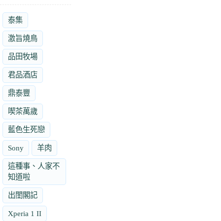
泰集
激旨燒鳥
品田牧場
君品酒店
鼎泰豐
喫茶萬歲
藍色生死戀
Sony
羊肉
這種事、人家不
知道啦
出閨閣記
Xperia 1 II