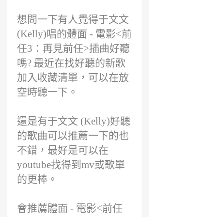
年
前
想問一下有人覺得于文文
(Kelly)唱的體面 - 電影<前
任3：再見前任>插曲好聽
嗎? 最近在找好聽的新歌
加入收藏清單，可以在放
空時聽一下。
還是有于文文 (Kelly)好聽
的歌曲可以推薦一下的也
不錯，最好是可以在
youtube找得到mv或歌單
的更棒。
會推薦體面 - 電影<前任