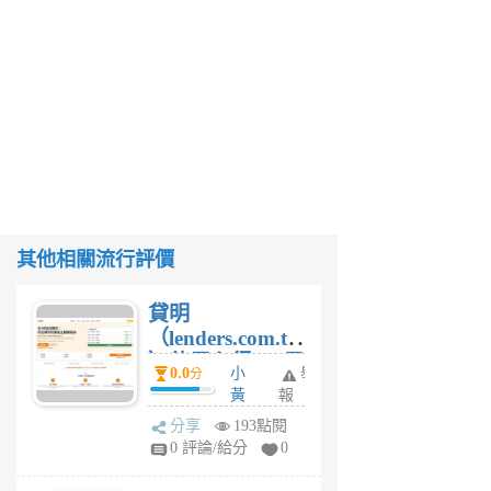
其他相關流行評價
貸明
（lenders.com.tw
）使用心得 — 民
0.0
小
舉
分
間貸款比較平台
黃
報
體驗
蜂
分享
193點閱
1
0 評論/給分
0
個
月