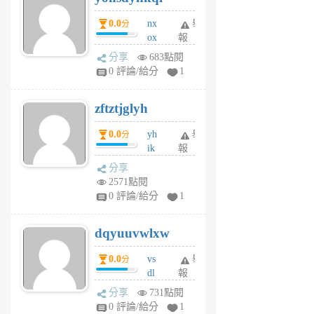
個
0.0
nx
舉
分
月
ox
報
前
rh
分享
683點閱
pe
0 評論/給分
1
er
6
zftztjglyh
個
月
0.0
yh
舉
分
前
ik
報
s
分享
m
2571點閱
tu
0 評論/給分
1
m
s
dqyuuvwlxw
6
個
0.0
vs
舉
分
月
dl
報
前
sq
分享
731點閱
fy
0 評論/給分
1