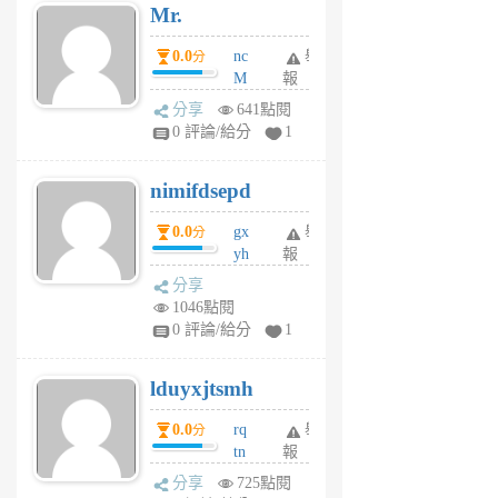
Mr.
前
0.0
nc
舉
分
M
報
U
分享
641點閱
F
0 評論/給分
1
C
M
nimifdsepd
U
5
0.0
gx
舉
分
個
yh
報
月
dq
前
分享
vo
1046點閱
jl
0 評論/給分
1
6
個
lduyxjtsmh
月
前
0.0
rq
舉
分
tn
報
jt
分享
725點閱
gl