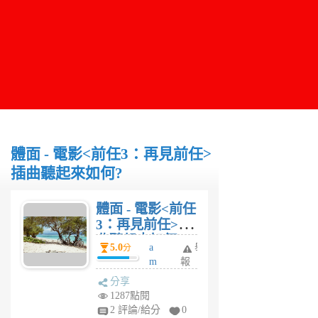
體面 - 電影<前任3：再見前任>
插曲聽起來如何?
體面 - 電影<前任
3：再見前任>插
曲聽起來如何?
5.0
a
舉
分
m
報
y5
分享
25
1287點閱
6
2 評論/給分
0