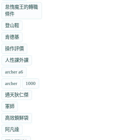
怠惰魔王的轉職
條件
登山鞋
肯德基
操作評價
人性課外課
archer a6
archer
1000
通天狄仁傑
軍師
高效鎖鮮袋
阿凡達