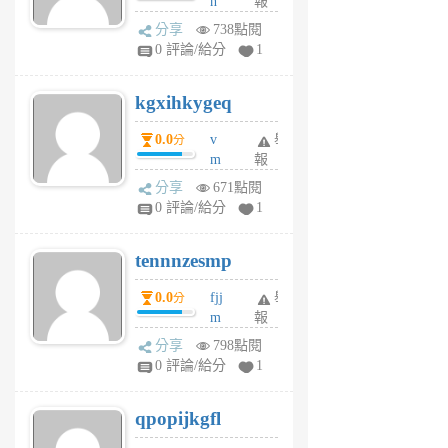
h
報
wi
分享
738點閱
w
0 評論/給分
1
sh
uq
kgxihkygeq
6
個
0.0
v
舉
分
月
m
報
前
sg
分享
671點閱
sr
0 評論/給分
1
vg
pn
tennnzesmp
6
個
0.0
fjj
舉
分
月
m
報
前
w
分享
798點閱
rs
0 評論/給分
1
uy
j
qpopijkgfl
6
個