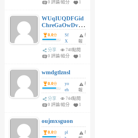
0 評論/給分
1
gy
6
WUqIUQDFGid
個
ChreGaOwDv
月
前
dY
0.0
Sf
舉
分
X
報
Pe
分享
740點閱
Jc
0 評論/給分
1
cf
v
wmdgtlznsl
R
P
0.0
yo
舉
分
m
eh
報
v
ld
A
分享
744點閱
gy
V
0 評論/給分
1
ik
G
6
6
oujmxsguon
個
個
月
月
0.0
pl
舉
分
前
前