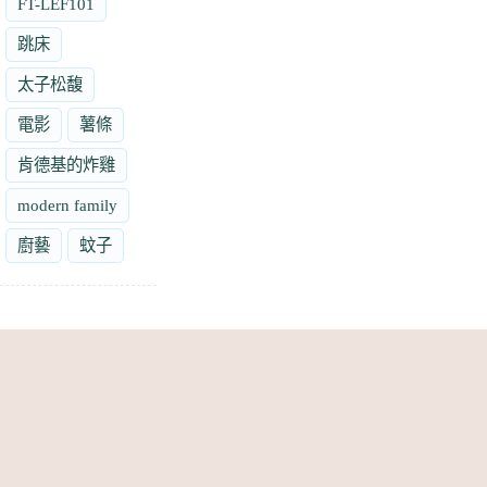
FT-LEF101
跳床
太子松馥
電影
薯條
肯德基的炸雞
modern family
廚藝
蚊子