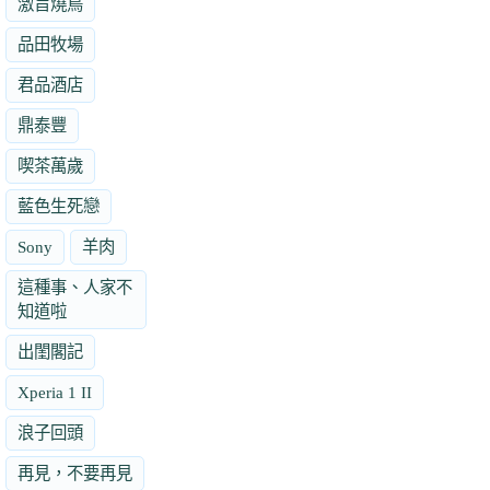
激旨燒鳥
品田牧場
君品酒店
鼎泰豐
喫茶萬歲
藍色生死戀
Sony
羊肉
這種事、人家不
知道啦
出閨閣記
Xperia 1 II
浪子回頭
再見，不要再見