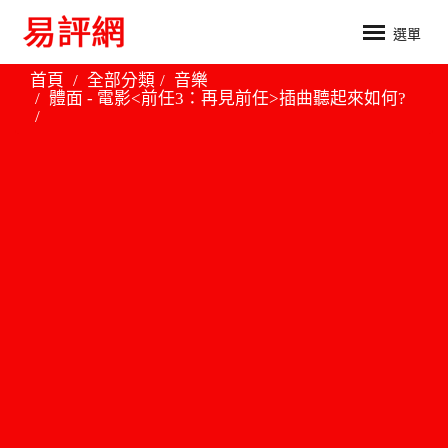
選單
首頁
全部分類
音樂
體面 - 電影<前任3：再見前任>插曲聽起來如何?