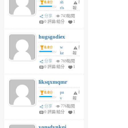
0.0
sh
舉
分
月
rls
報
前
k
分享
743點閱
m
0 評論/給分
1
zt
g
hugsgodiex
6
個
0.0
w
舉
分
月
ke
報
前
rv
分享
769點閱
pj
0 評論/給分
1
qf
r
liksqxmqmr
6
個
0.0
pn
舉
分
月
v
報
前
wt
分享
776點閱
sv
0 評論/給分
1
jd
j
yonsdynkqi
6