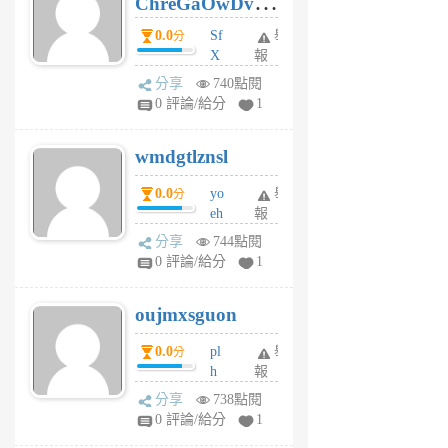
ChreGaOwDv
月
前
dY
0.0
Sf
舉
分
X
報
Pe
分享
740點閱
Jc
0 評論/給分
1
cf
v
wmdgtlznsl
R
P
0.0
yo
舉
分
m
eh
報
v
ld
A
分享
744點閱
gy
V
0 評論/給分
1
ik
G
6
6
oujmxsguon
個
個
月
月
0.0
pl
舉
分
前
前
h
報
wi
分享
738點閱
w
0 評論/給分
1
sh