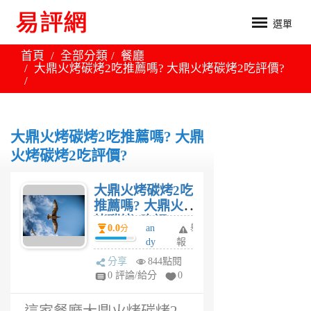
選單
首頁
全部分類
餐廳
大鼎火烤碳烤2吃推薦嗎? 大鼎火烤碳烤2吃評價?
大鼎火烤碳烤2吃推薦嗎? 大鼎
火烤碳烤2吃評價?
大鼎火烤碳烤2吃
推薦嗎? 大鼎火
烤碳烤2吃評
0.0
an
舉
分
價?
dy
報
6
分享
844點閱
年
0 評論/給分
0
前