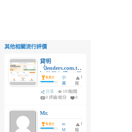
其他相關流行評價
貸明
（lenders.com.tw
）使用心得 — 民
0.0
小
舉
分
間貸款比較平台
黃
報
體驗
蜂
分享
193點閱
1
0 評論/給分
0
個
月
Mr.
前
0.0
nc
舉
分
M
報