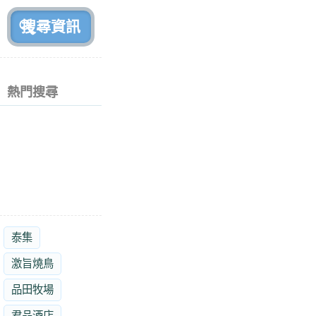
前
熱門搜尋
泰集
激旨燒鳥
品田牧場
君品酒店