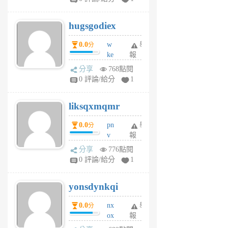
zt
g
hugsgodiex
6
個
0.0
w
舉
分
月
ke
報
前
rv
分享
768點閱
pj
0 評論/給分
1
qf
r
liksqxmqmr
6
個
0.0
pn
舉
分
月
v
報
前
wt
分享
776點閱
sv
0 評論/給分
1
jd
j
yonsdynkqi
6
個
0.0
nx
舉
分
月
ox
報
前
rh