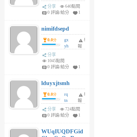
U
分享
640點閱
F
0 評論/給分
1
C
M
nimifdsepd
U
5
0.0
gx
舉
分
個
yh
報
月
dq
前
分享
vo
1045點閱
jl
0 評論/給分
1
6
個
lduyxjtsmh
月
前
0.0
rq
舉
分
tn
報
jt
分享
724點閱
gl
0 評論/給分
1
gy
6
WUqIUQDFGid
個