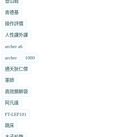
登山鞋
肯德基
操作評價
人性課外課
archer a6
archer
1000
通天狄仁傑
軍師
高效鎖鮮袋
阿凡達
FT-LEF101
跳床
太子松馥