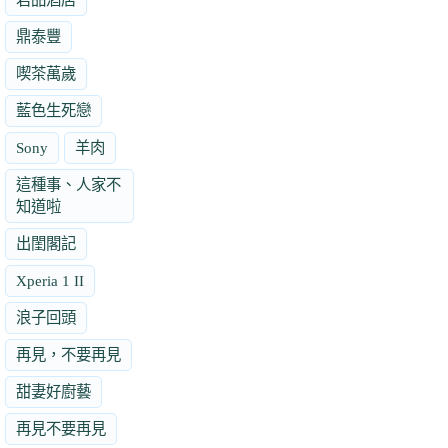
鼎泰豐
喫茶萬歲
藍色生死戀
Sony
羊肉
這種事、人家不
知道啦
出閨閣記
Xperia 1 II
浪子回頭
再見，不要再見
甜妻好廚藝
再見不要再見