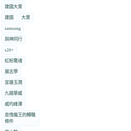
建國大業
建國
大業
samsung
與神同行
s20+
紅粉驚魂
展志學
宜雄玉潤
九揚華威
威均峰澤
怠惰魔王的轉職
條件