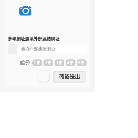
參考網址
選填外部連結網址
給分
1
2
3
4
5