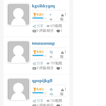
uq
kgxihkygeq
6
個
0.0
v
舉
分
月
m
報
前
sg
分享
670點閱
sr
0 評論/給分
1
vg
pn
tennnzesmp
6
個
0.0
fjj
舉
分
月
m
報
前
w
分享
797點閱
rs
0 評論/給分
1
uy
j
qpopijkgfl
6
個
0.0
sh
舉
分
月
rls
報
前
k
分享
743點閱
m
0 評論/給分
1