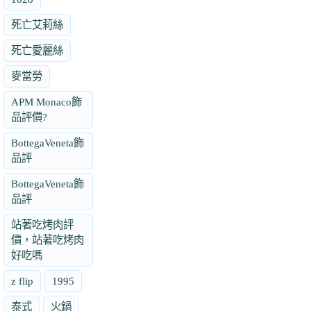
死亡艾莉絲
死亡愛麗絲
麥當勞
APM Monaco飾
品評價?
BottegaVeneta飾
品評
BottegaVeneta飾
品評
站著吃烤肉評
價，站著吃烤肉
好吃嗎
z flip
1995
泰式
火鍋