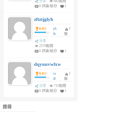
分享
682點閱
pe
0 評論/給分
1
er
6
zftztjglyh
個
月
0.0
yh
舉
分
前
ik
報
s
分享
m
2570點閱
tu
0 評論/給分
1
m
s
dqyuuvwlxw
6
個
0.0
vs
舉
分
月
dl
報
前
sq
分享
731點閱
fy
0 評論/給分
1
fe
6
個
搜尋
月