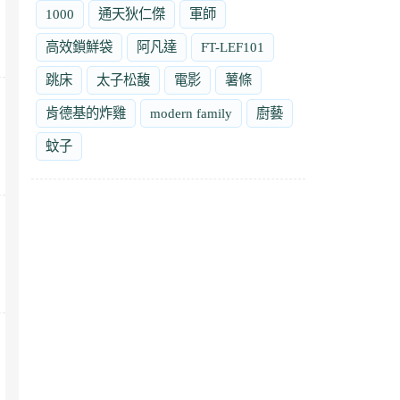
1000
通天狄仁傑
軍師
高效鎖鮮袋
阿凡達
FT-LEF101
跳床
太子松馥
電影
薯條
肯德基的炸雞
modern family
廚藝
蚊子