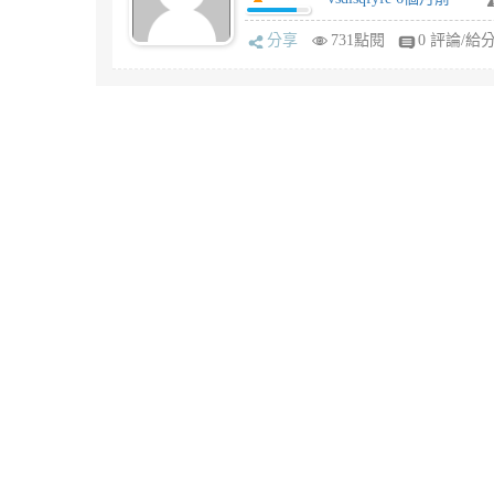
分享
731點閱
0 評論/給