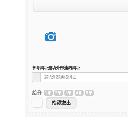
參考網址
選填外部連結網址
給分
1
2
3
4
5