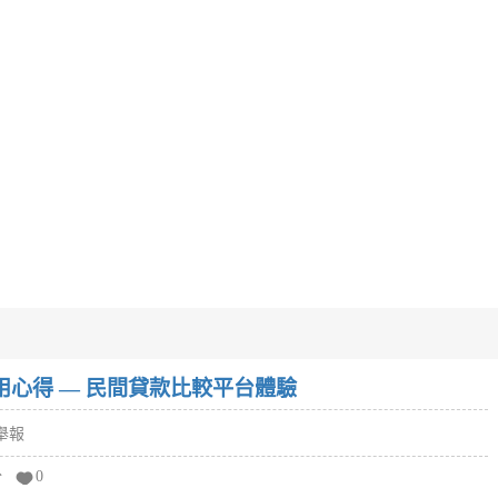
w）使用心得 — 民間貸款比較平台體驗
舉報
分
0