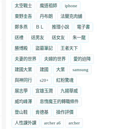
太空戰士
魔道祖師
iphone
東野圭吾
丹布朗
法蘭克肉舖
鄭多燕
ＢＬ
推理小說
電子書
送禮
送男友
送女友
朱一龍
勝博殿
盜墓筆記
王者天下
夫妻的世界
夫婦的世界
愛的迫降
建國大業
建國
大業
samsung
與神同行
s20+
紅粉驚魂
展志學
宜雄玉潤
九揚華威
威均峰澤
怠惰魔王的轉職條件
登山鞋
肯德基
操作評價
人性課外課
archer a6
archer