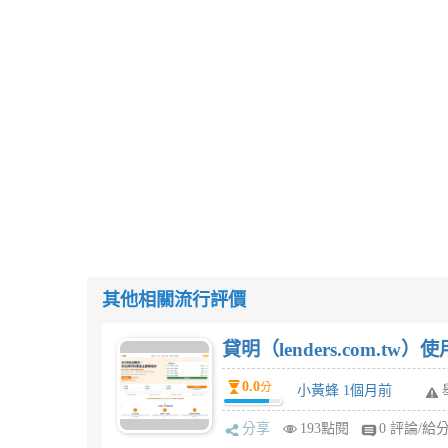
其他相關流行評價
貸明（lenders.com.t
0.0
分
小黃蜂 1個月前
分享
193點閱
0 評論/給