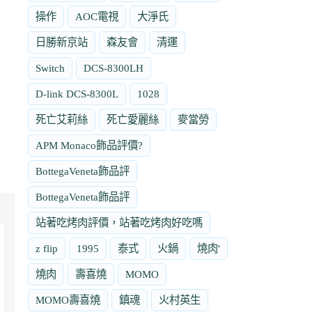
操作
AOC電視
大淨氏
日勝新京站
森友會
清運
Switch
DCS-8300LH
D-link DCS-8300L
1028
死亡艾莉絲
死亡愛麗絲
麥當勞
APM Monaco飾品評價?
BottegaVeneta飾品評
BottegaVeneta飾品評
站著吃烤肉評價，站著吃烤肉好吃嗎
z flip
1995
泰式
火鍋
燒肉'
燒肉
壽喜燒
MOMO
MOMO壽喜燒
鎮魂
火村英生