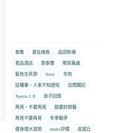
泰集
激旨燒鳥
品田牧場
君品酒店
鼎泰豐
喫茶萬歲
藍色生死戀
Sony
羊肉
這種事、人家不知道啦
出閨閣記
Xperia 1 II
浪子回頭
再見，不要再見
甜妻好廚藝
再見不要再見
冬季戰爭
健身環大冒險
tinder評價
皮諾丘