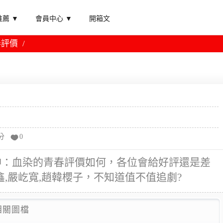
薦 ▼
會員中心 ▼
開箱文
春評價
分
0
神：血染的青春評價如何，各位會給好評還是差
,嚴屹寬,趙韓櫻子，不知道值不值追劇?