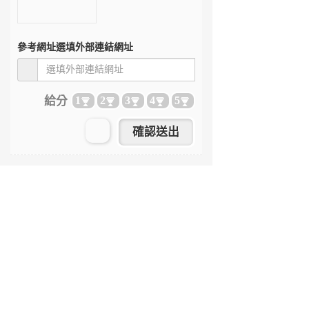
參考網址
選填外部連結網址
給分
1
2
3
4
5