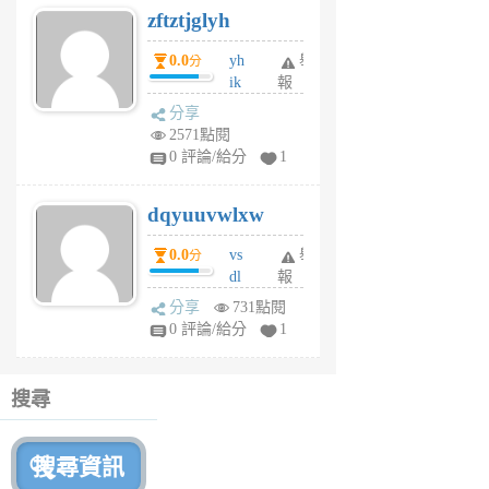
zftztjglyh
個
月
0.0
yh
舉
分
前
ik
報
s
分享
m
2571點閱
tu
0 評論/給分
1
m
s
dqyuuvwlxw
6
個
0.0
vs
舉
分
月
dl
報
前
sq
分享
731點閱
fy
0 評論/給分
1
fe
6
個
搜尋
月
前