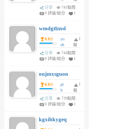
Pe
分享
741點閱
Jc
0 評論/給分
1
cf
v
wmdgtlznsl
R
P
0.0
yo
舉
分
m
eh
報
v
ld
A
分享
744點閱
gy
V
0 評論/給分
1
ik
G
6
6
oujmxsguon
個
個
月
月
0.0
pl
舉
分
前
前
h
報
wi
分享
739點閱
w
0 評論/給分
1
sh
uq
kgxihkygeq
6
個