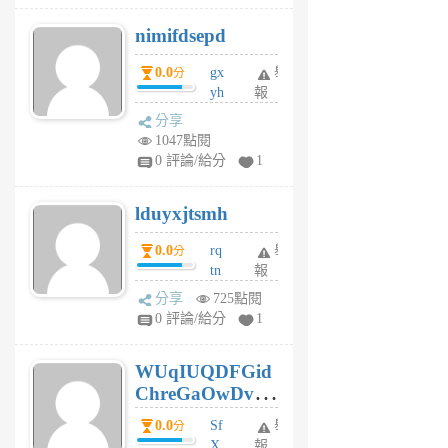
M
nimifdsepd
U
5
0.0
gx
舉
分
個
yh
報
月
dq
前
分享
vo
1047點閱
jl
0 評論/給分
1
6
個
lduyxjtsmh
月
前
0.0
rq
舉
分
tn
報
jt
分享
725點閱
gl
0 評論/給分
1
gy
6
WUqIUQDFGid
個
ChreGaOwDv
月
前
dY
0.0
Sf
舉
分
X
報