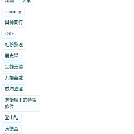
建國
大業
samsung
與神同行
s20+
紅粉驚魂
展志學
宜雄玉潤
九揚華威
威均峰澤
怠惰魔王的轉職
條件
登山鞋
肯德基