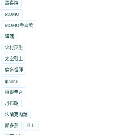
壽喜燒
MOMO
MOMO壽喜燒
鎮魂
火村英生
太空戰士
魔道祖師
iphone
東野圭吾
丹布朗
法蘭克肉舖
鄭多燕
ＢＬ