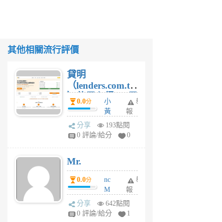
其他相關流行評價
貸明
（lenders.com.tw
）使用心得 — 民
0.0
小
舉
分
間貸款比較平台
黃
報
體驗
蜂
分享
193點閱
1
0 評論/給分
0
個
月
Mr.
前
0.0
nc
舉
分
M
報
U
分享
642點閱
F
0 評論/給分
1
C