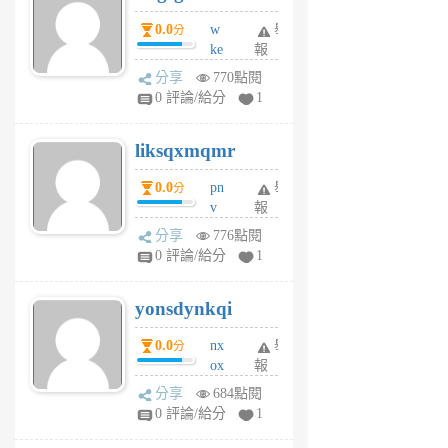
個
0.0
w
舉
分
月
ke
報
前
rv
分享
770點閱
pj
0 評論/給分
1
qf
r
liksqxmqmr
6
個
0.0
pn
舉
分
月
v
報
前
wt
分享
776點閱
sv
0 評論/給分
1
jd
j
yonsdynkqi
6
個
0.0
nx
舉
分
月
ox
報
前
rh
分享
684點閱
pe
0 評論/給分
1
er
6