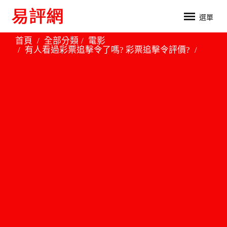
選單
首頁
全部分類
電影
有人看過彩票追擊令了嗎? 彩票追擊令評價?