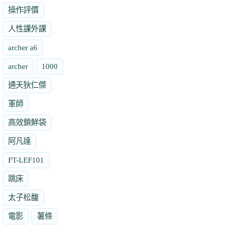
操作評價
人性課外課
archer a6
archer
1000
通天狄仁傑
軍師
高效鎖鮮袋
阿凡達
FT-LEF101
跳床
太子松馥
電影
薯條