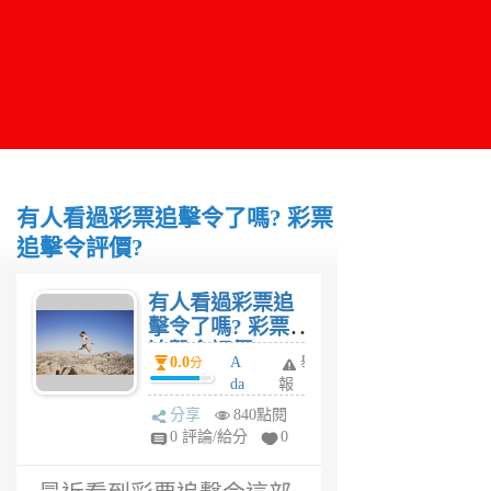
有人看過彩票追擊令了嗎? 彩票
追擊令評價?
有人看過彩票追
擊令了嗎? 彩票
追擊令評價?
0.0
A
舉
分
da
報
m
分享
840點閱
6
0 評論/給分
0
年
前