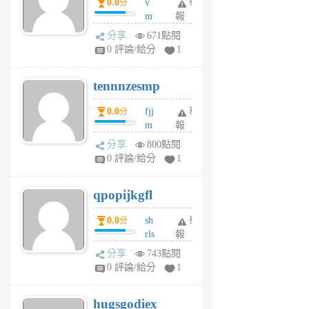
0.0
v
舉
分
月
m
報
前
sg
分享
671點閱
sr
0 評論/給分
1
vg
pn
tennnzesmp
6
個
0.0
fjj
舉
分
月
m
報
前
w
分享
800點閱
rs
0 評論/給分
1
uy
j
qpopijkgfl
6
個
0.0
sh
舉
分
月
rls
報
前
k
分享
743點閱
m
0 評論/給分
1
zt
g
hugsgodiex
6