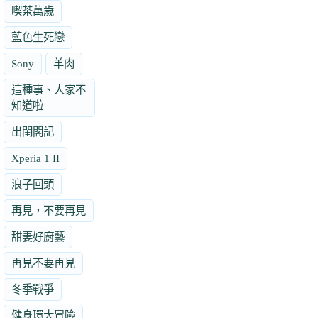
喫茶萬歲
藍色生死戀
Sony
羊肉
這種事、人家不
知道啦
出閨閣記
Xperia 1 II
浪子回頭
再見，不要再見
甜妻好廚藝
再見不要再見
冬季戰爭
健身環大冒險