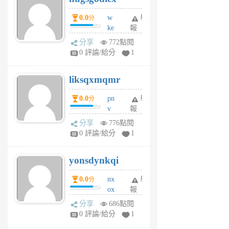
個
0.0
w
舉
分
月
ke
報
前
rv
分享
772點閱
pj
0 評論/給分
1
qf
r
liksqxmqmr
6
個
0.0
pn
舉
分
月
v
報
前
wt
分享
776點閱
sv
0 評論/給分
1
jd
j
yonsdynkqi
6
個
0.0
nx
舉
分
月
ox
報
前
rh
分享
686點閱
pe
0 評論/給分
1
er