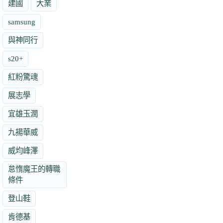
建國
大業
samsung
與神同行
s20+
紅粉驚魂
展志學
宜雄玉潤
九揚華威
威均峰澤
怠惰魔王的轉職
條件
登山鞋
肯德基