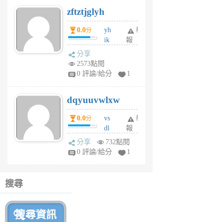
6
zftztjglyh
個
月
0.0
yh
舉
分
前
ik
報
s
分享
m
2573點閱
tu
0 評論/給分
1
m
s
dqyuuvwlxw
6
個
0.0
vs
舉
分
月
dl
報
前
sq
分享
732點閱
fy
0 評論/給分
1
fe
6
個
搜尋
月
前