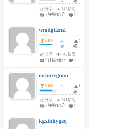
X
報
Pe
分享
742點閱
Jc
0 評論/給分
1
cf
v
wmdgtlznsl
R
P
0.0
yo
舉
分
m
eh
報
v
ld
A
分享
746點閱
gy
V
0 評論/給分
1
ik
G
6
6
oujmxsguon
個
個
月
月
0.0
pl
舉
分
前
前
h
報
wi
分享
741點閱
w
0 評論/給分
1
sh
uq
kgxihkygeq
6
個