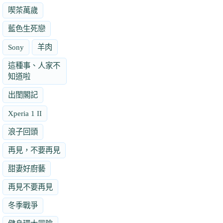
喫茶萬歲
藍色生死戀
Sony
羊肉
這種事、人家不
知道啦
出閨閣記
Xperia 1 II
浪子回頭
再見，不要再見
甜妻好廚藝
再見不要再見
冬季戰爭