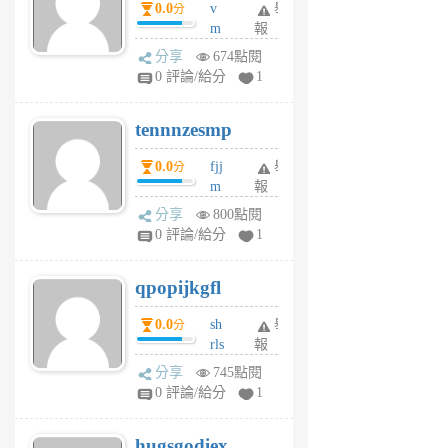
0.0
v
舉
分
月
m
報
前
sg
分享
674點閱
sr
0 評論/給分
1
vg
pn
tennnzesmp
6
個
0.0
fjj
舉
分
月
m
報
前
w
分享
800點閱
rs
0 評論/給分
1
uy
j
qpopijkgfl
6
個
0.0
sh
舉
分
月
rls
報
前
k
分享
745點閱
m
0 評論/給分
1
zt
g
hugsgodiex
6