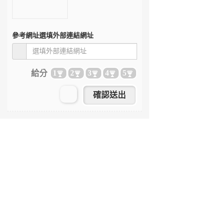
參考網址
選填外部連結網址
給分
1
2
3
4
5