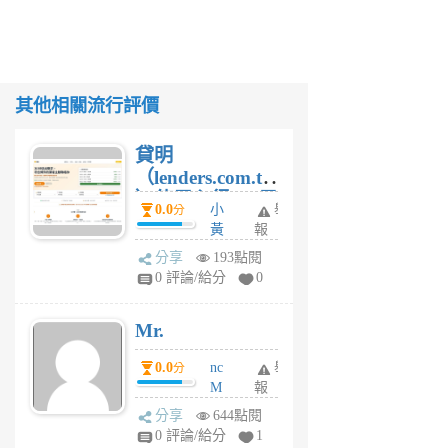
其他相關流行評價
貸明
（lenders.com.tw
）使用心得 — 民
0.0
小
舉
分
間貸款比較平台
黃
報
體驗
蜂
分享
193點閱
1
0 評論/給分
0
個
月
Mr.
前
0.0
nc
舉
分
M
報
U
分享
644點閱
F
0 評論/給分
1
C