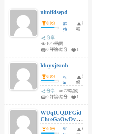
M
nimifdsepd
U
5
0.0
gx
舉
分
個
yh
報
月
dq
前
分享
vo
1049點閱
jl
0 評論/給分
1
6
個
lduyxjtsmh
月
前
0.0
rq
舉
分
tn
報
jt
分享
728點閱
gl
0 評論/給分
1
gy
6
WUqIUQDFGid
個
ChreGaOwDv
月
前
dY
0.0
Sf
舉
分