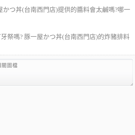
かつ丼(台南西門店)提供的醬料會太鹹嗎?哪一
牙祭嗎? 豚一屋かつ丼(台南西門店)的炸豬排料