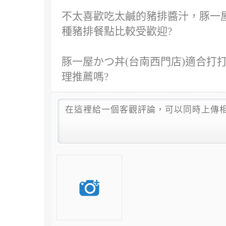
不太喜歡吃太鹹的豬排醬汁，豚一屋
種豬排餐點比較受歡迎?
豚一屋かつ丼(台南西門店)適合打打
理推薦嗎?