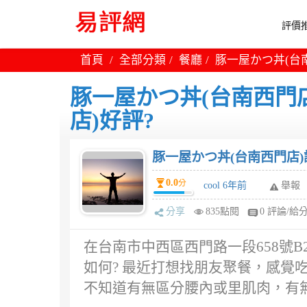
評價推
首頁
全部分類
餐廳
豚一屋かつ丼(台南
豚一屋かつ丼(台南西門店
店)好評?
豚一屋かつ丼(台南西門店)
0.0
分
cool 6年前
舉報
分享
835點閱
0 評論/給
在台南市中西區西門路一段658號B
如何? 最近打想找朋友聚餐，感覺
不知道有無區分腰內或里肌肉，有