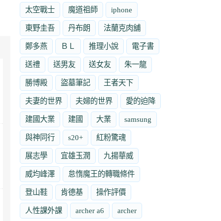
太空戰士
魔道祖師
iphone
東野圭吾
丹布朗
法蘭克肉舖
鄭多燕
ＢＬ
推理小說
電子書
送禮
送男友
送女友
朱一龍
勝博殿
盜墓筆記
王者天下
夫妻的世界
夫婦的世界
愛的迫降
建國大業
建國
大業
samsung
與神同行
s20+
紅粉驚魂
展志學
宜雄玉潤
九揚華威
威均峰澤
怠惰魔王的轉職條件
登山鞋
肯德基
操作評價
人性課外課
archer a6
archer