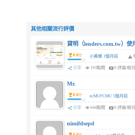
其他相關流行評價
貸明（lenders.com.t
0.0
分
小黃蜂 1個月前
分享
193點閱
0 評論/給
Mr.
0.0
分
ncMUFCMU 5個月前
分享
644點閱
0 評論/給
nimifdsepd
0.0
分