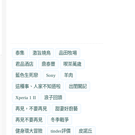
泰集
激旨燒鳥
品田牧場
君品酒店
鼎泰豐
喫茶萬歲
藍色生死戀
Sony
羊肉
這種事、人家不知道啦
出閨閣記
Xperia 1 II
浪子回頭
再見，不要再見
甜妻好廚藝
再見不要再見
冬季戰爭
健身環大冒險
tinder評價
皮諾丘