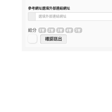
參考網址
選填外部連結網址
給分
1
2
3
4
5