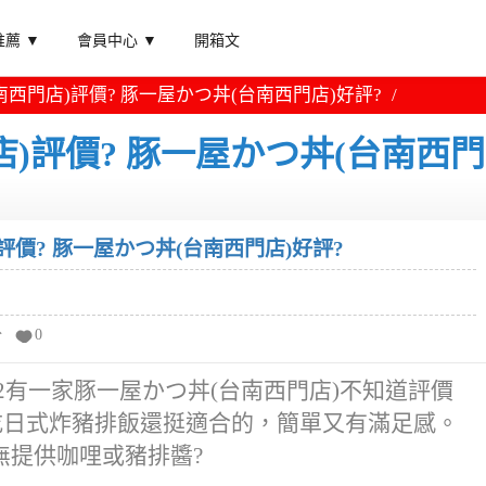
薦 ▼
會員中心 ▼
開箱文
西門店)評價? 豚一屋かつ丼(台南西門店)好評?
)評價? 豚一屋かつ丼(台南西門
評價? 豚一屋かつ丼(台南西門店)好評?
分
0
2有一家豚一屋かつ丼(台南西門店)不知道評價
吃日式炸豬排飯還挺適合的，簡單又有滿足感。
無提供咖哩或豬排醬?