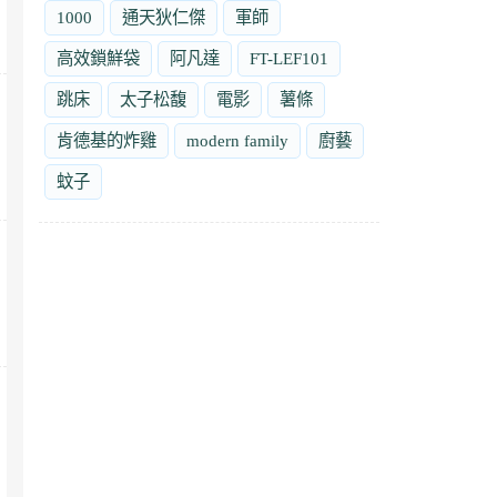
1000
通天狄仁傑
軍師
高效鎖鮮袋
阿凡達
FT-LEF101
跳床
太子松馥
電影
薯條
肯德基的炸雞
modern family
廚藝
蚊子