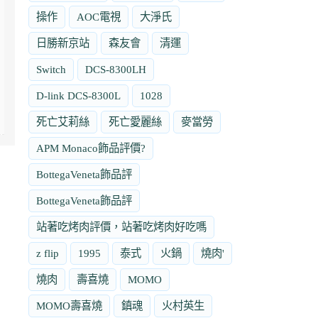
操作
AOC電視
大淨氏
日勝新京站
森友會
清運
Switch
DCS-8300LH
D-link DCS-8300L
1028
死亡艾莉絲
死亡愛麗絲
麥當勞
APM Monaco飾品評價?
BottegaVeneta飾品評
BottegaVeneta飾品評
站著吃烤肉評價，站著吃烤肉好吃嗎
z flip
1995
泰式
火鍋
燒肉'
燒肉
壽喜燒
MOMO
MOMO壽喜燒
鎮魂
火村英生