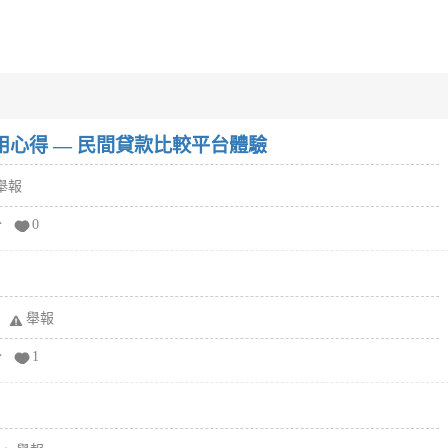
w）使用心得 — 民間貸款比較平台體驗
舉報
分
0
舉報
分
1