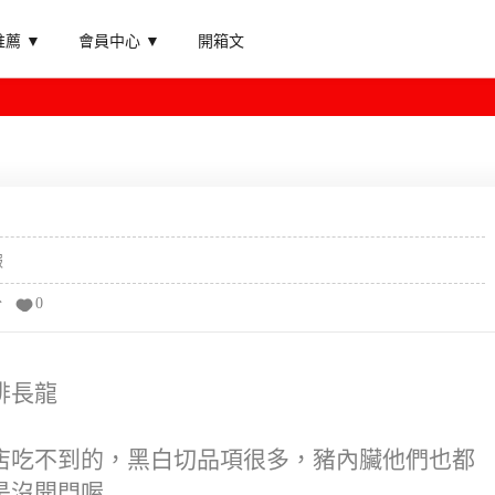
薦 ▼
會員中心 ▼
開箱文
報
分
0
排長龍
店吃不到的，黑白切品項很多，豬內臟他們也都
是沒開門喔