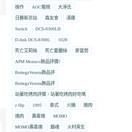
操作
AOC電視
大淨氏
日勝新京站
森友會
清運
Switch
DCS-8300LH
D-link DCS-8300L
1028
死亡艾莉絲
死亡愛麗絲
麥當勞
APM Monaco飾品評價?
BottegaVeneta飾品評
BottegaVeneta飾品評
站著吃烤肉評價，站著吃烤肉好吃嗎
z flip
1995
泰式
火鍋
燒肉'
燒肉
壽喜燒
MOMO
MOMO壽喜燒
鎮魂
火村英生