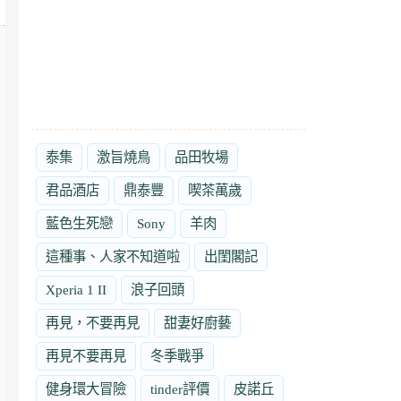
泰集
激旨燒鳥
品田牧場
君品酒店
鼎泰豐
喫茶萬歲
藍色生死戀
Sony
羊肉
這種事、人家不知道啦
出閨閣記
Xperia 1 II
浪子回頭
再見，不要再見
甜妻好廚藝
再見不要再見
冬季戰爭
健身環大冒險
tinder評價
皮諾丘