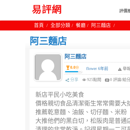
評價推
首頁
全部分類
餐廳
阿三麵店
阿三麵店
阿三麵店
0.0
分
flower 6年前
舉
分享
925點閱
0 評論/給
新店平民小吃美食
價格親切食品清潔衛生常常需要大
推薦乾意麵、油飯、切仔麵、米粉
大推他們的黑白切，松阪肉是普通
清理的非常乾淨。記得星期一二可