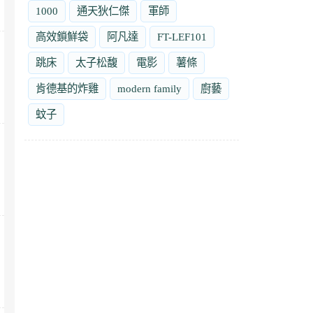
1000
通天狄仁傑
軍師
高效鎖鮮袋
阿凡達
FT-LEF101
跳床
太子松馥
電影
薯條
肯德基的炸雞
modern family
廚藝
蚊子