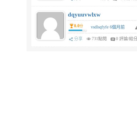
dqyuuvwlxw
0.0
分
vsdlsqfyfe 6個月前
分享
731點閱
0 評論/給