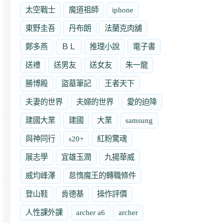
太空戰士
魔道祖師
iphone
東野圭吾
丹布朗
法蘭克肉舖
鄭多燕
ＢＬ
推理小說
電子書
送禮
送男友
送女友
朱一龍
勝博殿
盜墓筆記
王者天下
夫妻的世界
夫婦的世界
愛的迫降
建國大業
建國
大業
samsung
與神同行
s20+
紅粉驚魂
展志學
宜雄玉潤
九揚華威
威均峰澤
怠惰魔王的轉職條件
登山鞋
肯德基
操作評價
人性課外課
archer a6
archer