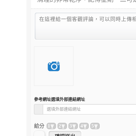
參考網址
選填外部連結網址
給分
1
2
3
4
5