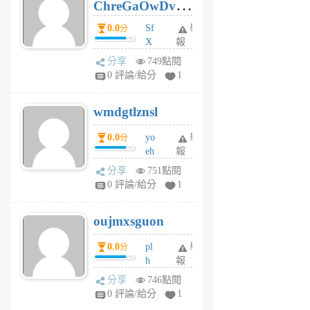
ChreGaOwDv
月
前
dY
0.0
Sf
舉
分
X
報
Pe
分享
749點閱
Jc
0 評論/給分
1
cf
v
wmdgtlznsl
R
P
0.0
yo
舉
分
m
eh
報
v
ld
A
分享
751點閱
gy
V
0 評論/給分
1
ik
G
6
6
oujmxsguon
個
個
月
月
0.0
pl
舉
分
前
前
h
報
wi
分享
746點閱
w
0 評論/給分
1
sh