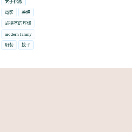
太子松馥
電影
薯條
肯德基的炸雞
modern family
廚藝
蚊子