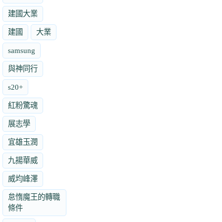
建國大業
建國
大業
samsung
與神同行
s20+
紅粉驚魂
展志學
宜雄玉潤
九揚華威
威均峰澤
怠惰魔王的轉職
條件