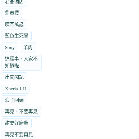
君品酒店
鼎泰豐
喫茶萬歲
藍色生死戀
Sony
羊肉
這種事、人家不
知道啦
出閨閣記
Xperia 1 II
浪子回頭
再見，不要再見
甜妻好廚藝
再見不要再見