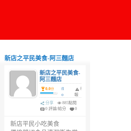
新店之平民美食-阿三麵店
新店之平民美食-
阿三麵店
0.0
fl
舉
分
o
報
w
分享
885點閱
er
0 評論/給分
0
6
年
新店平民小吃美食
前