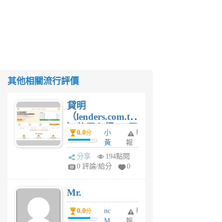
其他相關流行評價
貸明
（lenders.com.tw
）使用心得 — 民
0.0
小
舉
分
間貸款比較平台
黃
報
體驗
蜂
分享
194點閱
1
0 評論/給分
0
個
月
Mr.
前
0.0
nc
舉
分
M
報