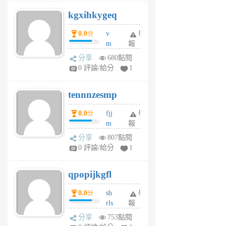
uq
kgxihkygeq
6
個
0.0
v
舉
分
月
m
報
前
sg
分享
680點閱
sr
0 評論/給分
1
vg
pn
tennnzesmp
6
個
0.0
fjj
舉
分
月
m
報
前
w
分享
807點閱
rs
0 評論/給分
1
uy
j
qpopijkgfl
6
個
0.0
sh
舉
分
月
rls
報
前
k
分享
753點閱
m