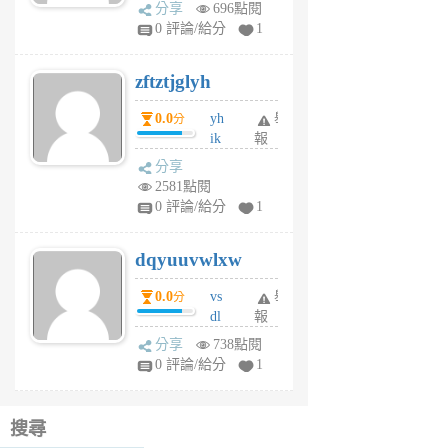
rh
分享
696點閱
pe
0 評論/給分
1
er
6
zftztjglyh
個
月
0.0
yh
舉
分
前
ik
報
s
分享
m
2581點閱
tu
0 評論/給分
1
m
s
dqyuuvwlxw
6
個
0.0
vs
舉
分
月
dl
報
前
sq
分享
738點閱
fy
0 評論/給分
1
fe
6
個
搜尋
月