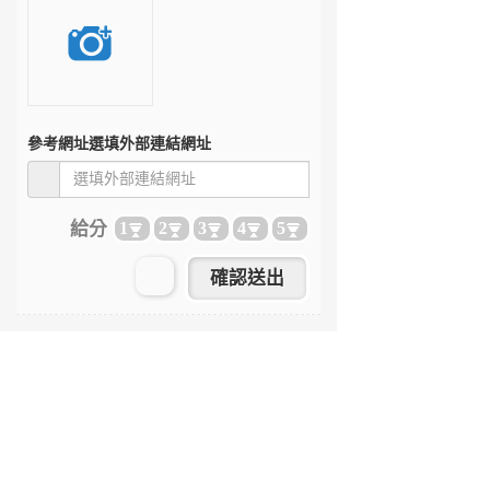
參考網址
選填外部連結網址
給分
1
2
3
4
5