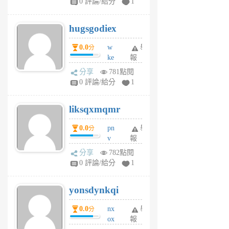
0 評論/給分
1
zt
g
hugsgodiex
6
個
0.0
w
舉
分
月
ke
報
前
rv
分享
781點閱
pj
0 評論/給分
1
qf
r
liksqxmqmr
6
個
0.0
pn
舉
分
月
v
報
前
wt
分享
782點閱
sv
0 評論/給分
1
jd
j
yonsdynkqi
6
個
0.0
nx
舉
分
月
ox
報
前