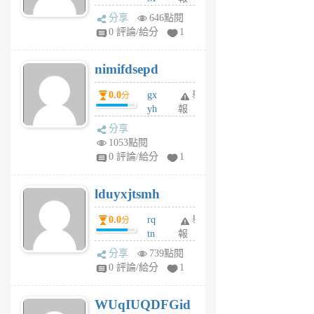
U
分享
646點閱
F
0 評論/給分
1
C
M
nimifdsepd
U
5
0.0
gx
舉
分
個
yh
報
月
dq
前
分享
vo
1053點閱
jl
0 評論/給分
1
6
個
lduyxjtsmh
月
前
0.0
rq
舉
分
tn
報
jt
分享
739點閱
gl
0 評論/給分
1
gy
6
WUqIUQDFGid
個