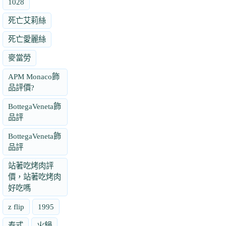
1028
死亡艾莉絲
死亡愛麗絲
麥當勞
APM Monaco飾
品評價?
BottegaVeneta飾
品評
BottegaVeneta飾
品評
站著吃烤肉評
價，站著吃烤肉
好吃嗎
z flip
1995
泰式
火鍋