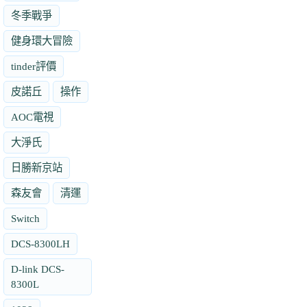
冬季戰爭
健身環大冒險
tinder評價
皮諾丘
操作
AOC電視
大淨氏
日勝新京站
森友會
清運
Switch
DCS-8300LH
D-link DCS-
8300L