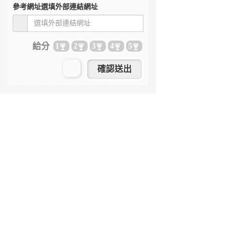
參考網址
選填外部連結網址
給分
1
2
3
4
5