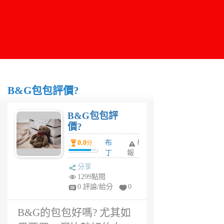
B&G包包評價?
B&G包包評
價?
0.0
布
舉
分
丁
報
6
分享
年
1299點閱
前
0 評論/給分
0
B&G的包包好嗎? 尤其如