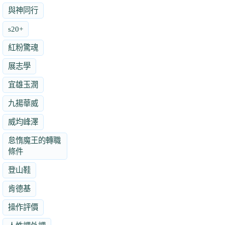
與神同行
s20+
紅粉驚魂
展志學
宜雄玉潤
九揚華威
威均峰澤
怠惰魔王的轉職
條件
登山鞋
肯德基
操作評價