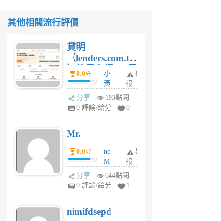
其他相關流行評價
貸明
（lenders.com.tw
）使用心得 — 民
0.0
小
舉
分
間貸款比較平台
黃
報
體驗
蜂
分享
193點閱
1
0 評論/給分
0
個
月
Mr.
前
0.0
nc
舉
分
M
報
U
分享
644點閱
F
0 評論/給分
1
C
M
nimifdsepd
U
5