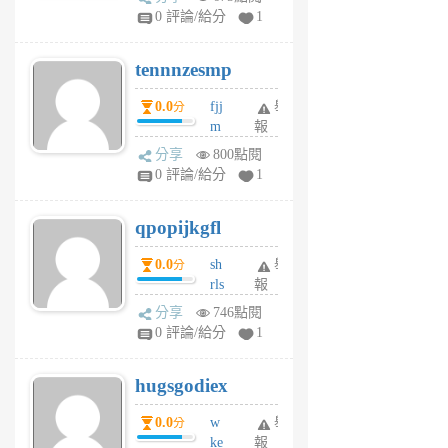
sr
0 評論/給分
1
vg
pn
tennnzesmp
6
個
0.0
fjj
舉
分
月
m
報
前
w
分享
800點閱
rs
0 評論/給分
1
uy
j
qpopijkgfl
6
個
0.0
sh
舉
分
月
rls
報
前
k
分享
746點閱
m
0 評論/給分
1
zt
g
hugsgodiex
6
個
0.0
w
舉
分
月
ke
報
前