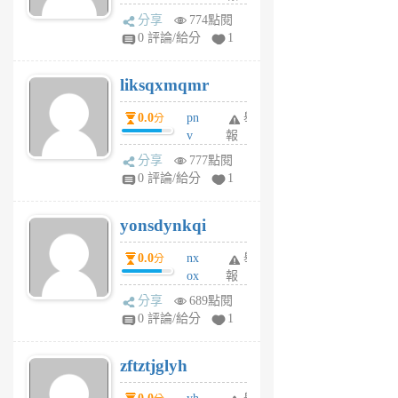
rv
分享
774點閱
pj
0 評論/給分
1
qf
r
liksqxmqmr
6
個
0.0
pn
舉
分
月
v
報
前
wt
分享
777點閱
sv
0 評論/給分
1
jd
j
yonsdynkqi
6
個
0.0
nx
舉
分
月
ox
報
前
rh
分享
689點閱
pe
0 評論/給分
1
er
6
zftztjglyh
個
月