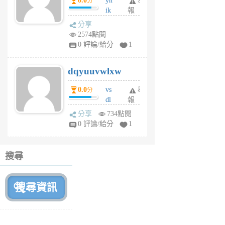
0.0
yh
舉
分
前
ik
報
s
分享
m
2574點閱
tu
0 評論/給分
1
m
s
dqyuuvwlxw
6
個
0.0
vs
舉
分
月
dl
報
前
sq
分享
734點閱
fy
0 評論/給分
1
fe
6
個
搜尋
月
前