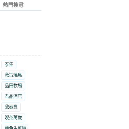
熱門搜尋
泰集
激旨燒鳥
品田牧場
君品酒店
鼎泰豐
喫茶萬歲
藍色生死戀