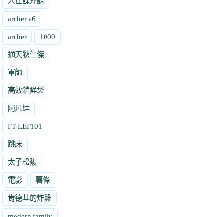
人性課外課
archer a6
archer
1000
通天狄仁傑
軍師
高效鎖鮮袋
阿凡達
FT-LEF101
跳床
太子松馥
電影
薯條
肯德基的炸雞
modern family