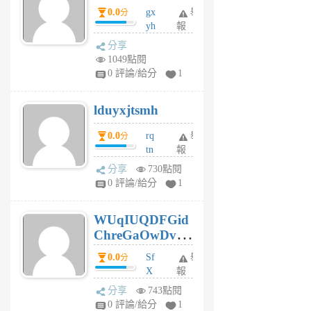
0.0
gx
舉
分
個
yh
報
月
dq
前
分享
vo
1049點閱
jl
0 評論/給分
1
6
個
lduyxjtsmh
月
前
0.0
rq
舉
分
tn
報
jt
分享
730點閱
gl
0 評論/給分
1
gy
6
WUqIUQDFGid
個
ChreGaOwDv
月
前
dY
0.0
Sf
舉
分
X
報
Pe
分享
743點閱
Jc
0 評論/給分
1