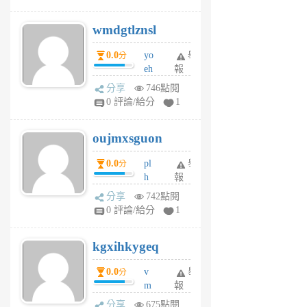
cf
v
wmdgtlznsl
R
P
0.0
yo
舉
分
m
eh
報
v
ld
A
分享
746點閱
gy
V
0 評論/給分
1
ik
G
6
6
oujmxsguon
個
個
月
月
0.0
pl
舉
分
前
前
h
報
wi
分享
742點閱
w
0 評論/給分
1
sh
uq
kgxihkygeq
6
個
0.0
v
舉
分
月
m
報
前
sg
分享
675點閱