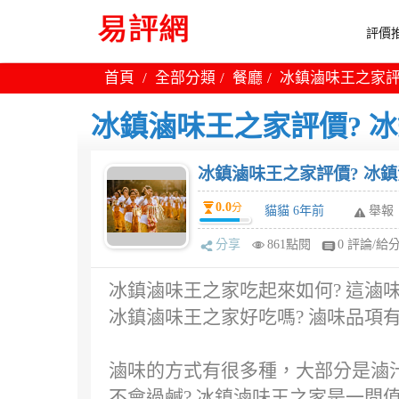
評價推
首頁
全部分類
餐廳
冰鎮滷味王之家評
冰鎮滷味王之家評價? 
冰鎮滷味王之家評價? 冰
0.0
分
貓貓 6年前
舉報
分享
861點閱
0 評論/給
冰鎮滷味王之家吃起來如何? 這滷
冰鎮滷味王之家好吃嗎? 滷味品項有
滷味的方式有很多種，大部分是滷
不會過鹹? 冰鎮滷味王之家是一間