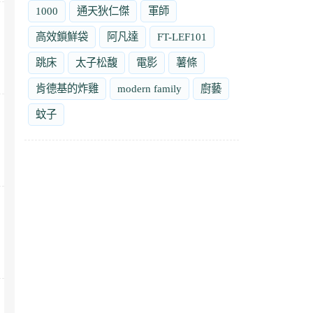
1000
通天狄仁傑
軍師
高效鎖鮮袋
阿凡達
FT-LEF101
跳床
太子松馥
電影
薯條
肯德基的炸雞
modern family
廚藝
蚊子