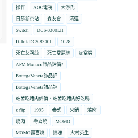
操作
AOC電視
大淨氏
日勝新京站
森友會
清運
Switch
DCS-8300LH
D-link DCS-8300L
1028
死亡艾莉絲
死亡愛麗絲
麥當勞
APM Monaco飾品評價?
BottegaVeneta飾品評
BottegaVeneta飾品評
站著吃烤肉評價，站著吃烤肉好吃嗎
z flip
1995
泰式
火鍋
燒肉'
燒肉
壽喜燒
MOMO
MOMO壽喜燒
鎮魂
火村英生