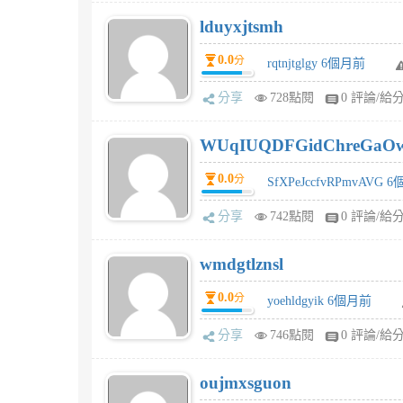
lduyxjtsmh
0.0
分
rqtnjtglgy 6個月前
分享
728點閱
0 評論/給
WUqIUQDFGidChreGaO
0.0
分
SfXPeJccfvRPmvAVG 
分享
742點閱
0 評論/給
wmdgtlznsl
0.0
分
yoehldgyik 6個月前
分享
746點閱
0 評論/給
oujmxsguon