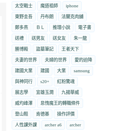
太空戰士
魔道祖師
iphone
東野圭吾
丹布朗
法蘭克肉舖
鄭多燕
ＢＬ
推理小說
電子書
送禮
送男友
送女友
朱一龍
勝博殿
盜墓筆記
王者天下
夫妻的世界
夫婦的世界
愛的迫降
建國大業
建國
大業
samsung
與神同行
s20+
紅粉驚魂
展志學
宜雄玉潤
九揚華威
威均峰澤
怠惰魔王的轉職條件
登山鞋
肯德基
操作評價
人性課外課
archer a6
archer