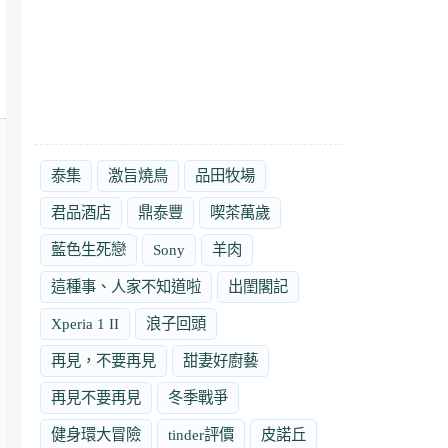
泰集
激旨燒鳥
品田牧場
君品酒店
鼎泰豐
喫茶萬歲
藍色生死戀
Sony
羊肉
這種事、人家不知道啦
出閨閣記
Xperia 1 II
浪子回頭
再見，不要再見
甜妻好廚藝
再見不要再見
冬季戰爭
健身環大冒險
tinder評價
皮諾丘