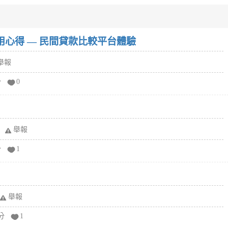
w）使用心得 — 民間貸款比較平台體驗
舉報
分
0
舉報
分
1
舉報
分
1