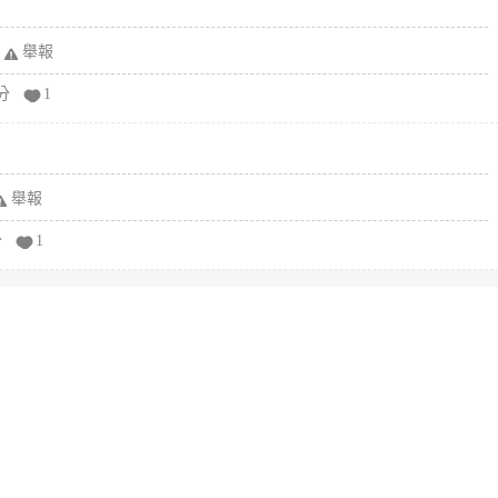
舉報
分
1
舉報
分
1