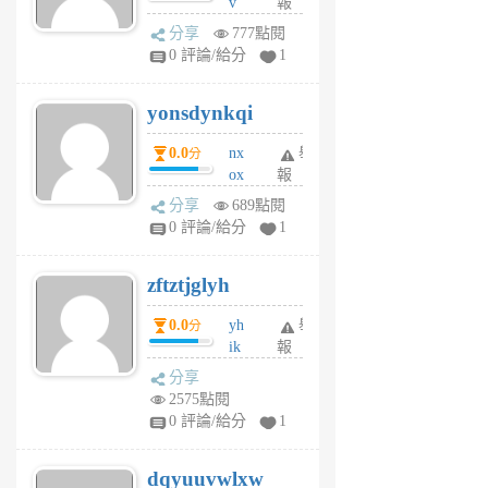
v
報
前
wt
分享
777點閱
sv
0 評論/給分
1
jd
j
yonsdynkqi
6
個
0.0
nx
舉
分
月
ox
報
前
rh
分享
689點閱
pe
0 評論/給分
1
er
6
zftztjglyh
個
月
0.0
yh
舉
分
前
ik
報
s
分享
m
2575點閱
tu
0 評論/給分
1
m
s
dqyuuvwlxw
6