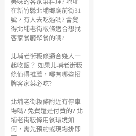
美味的客家菜料理? 地址
在新竹縣北埔鄉廟前街31
號，有人去吃過嗎? 會覺
得北埔老街粄條適合想找
客家餐廳聚餐的嗎?
北埔老街粄條適合幾人一
起吃飯？ 如果北埔老街粄
條值得推薦，哪有哪些招
牌客家菜必吃?
北埔老街粄條附近有停車
場嗎? 免費還是付費的? 北
埔老街粄條用餐環境如
何，需先預約或現場排即