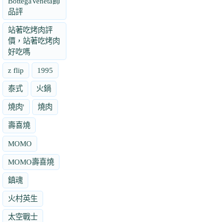
BottegaVeneta飾
品評
站著吃烤肉評
價，站著吃烤肉
好吃嗎
z flip
1995
泰式
火鍋
燒肉'
燒肉
壽喜燒
MOMO
MOMO壽喜燒
鎮魂
火村英生
太空戰士