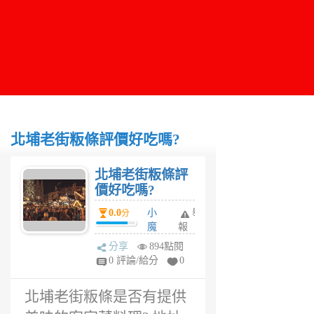
北埔老街粄條評價好吃嗎?
北埔老街粄條評
價好吃嗎?
0.0
小
舉
分
魔
報
女
分享
894點閱
6
0 評論/給分
0
年
前
北埔老街粄條是否有提供