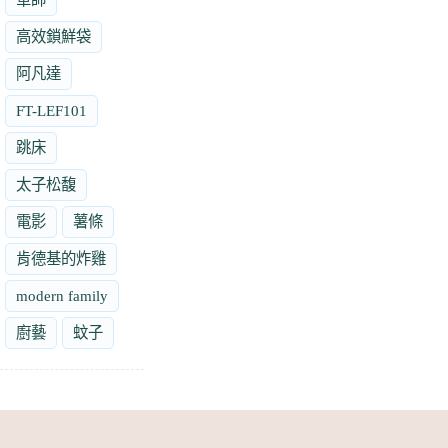
高效鎖鮮袋
阿凡達
FT-LEF101
跳床
太子松馥
電影
薯條
肯德基的炸雞
modern family
廚藝
蚊子