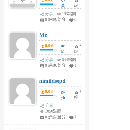
分
間貸款比較平台
黃
報
體驗
蜂
分享
193點閱
1
0 評論/給分
0
個
月
Mr.
前
0.0
nc
舉
分
M
報
U
分享
644點閱
F
0 評論/給分
1
C
M
nimifdsepd
U
5
0.0
gx
舉
分
個
yh
報
月
dq
前
分享
vo
1050點閱
jl
0 評論/給分
1
6
個