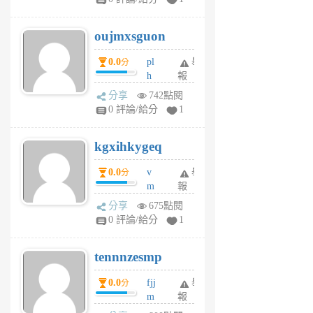
ik
G
6
6
oujmxsguon
個
個
月
月
0.0
pl
舉
分
前
前
h
報
wi
分享
742點閱
w
0 評論/給分
1
sh
uq
kgxihkygeq
6
個
0.0
v
舉
分
月
m
報
前
sg
分享
675點閱
sr
0 評論/給分
1
vg
pn
tennnzesmp
6
個
0.0
fjj
舉
分
月
m
報
前
w