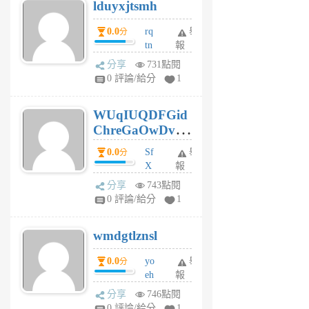
lduyxjtsmh
月
前
0.0
rq
舉
分
tn
報
jt
分享
731點閱
gl
0 評論/給分
1
gy
6
WUqIUQDFGid
個
ChreGaOwDv
月
前
dY
0.0
Sf
舉
分
X
報
Pe
分享
743點閱
Jc
0 評論/給分
1
cf
v
wmdgtlznsl
R
P
0.0
yo
舉
分
m
eh
報
v
ld
A
分享
746點閱
gy
V
0 評論/給分
1