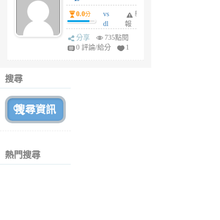
個
0.0
vs
舉
分
月
dl
報
前
sq
分享
735點閱
fy
0 評論/給分
1
fe
6
個
搜尋
月
前
熱門搜尋