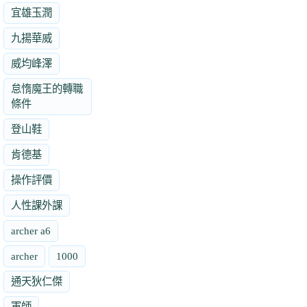
宜雄玉潤
九揚華威
威均峰澤
怠惰魔王的轉職
條件
登山鞋
肯德基
操作評價
人性課外課
archer a6
archer
1000
通天狄仁傑
軍師