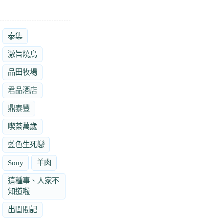
泰集
激旨燒鳥
品田牧場
君品酒店
鼎泰豐
喫茶萬歲
藍色生死戀
Sony
羊肉
這種事、人家不
知道啦
出閨閣記