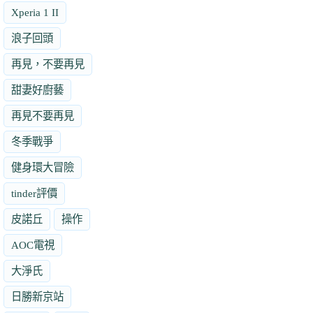
Xperia 1 II
浪子回頭
再見，不要再見
甜妻好廚藝
再見不要再見
冬季戰爭
健身環大冒險
tinder評價
皮諾丘
操作
AOC電視
大淨氏
日勝新京站