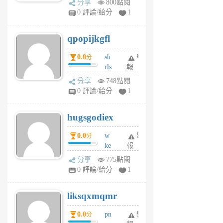
分享
800點閱
rs
0 評論/給分
1
uy
j
qpopijkgfl
6
個
0.0
sh
舉
分
月
rls
報
前
k
分享
748點閱
m
0 評論/給分
1
zt
g
hugsgodiex
6
個
0.0
w
舉
分
月
ke
報
前
rv
分享
775點閱
pj
0 評論/給分
1
qf
r
liksqxmqmr
6
個
0.0
pn
舉
分
月