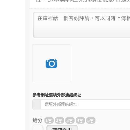
參考網址
選填外部連結網址
給分
1
2
3
4
5