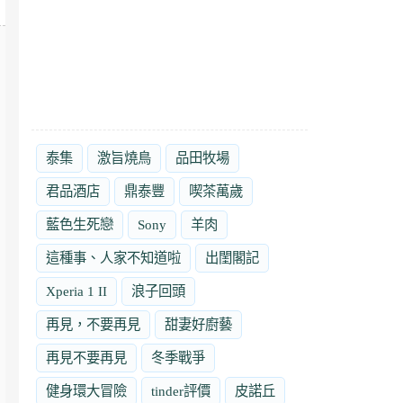
泰集
激旨燒鳥
品田牧場
君品酒店
鼎泰豐
喫茶萬歲
藍色生死戀
Sony
羊肉
這種事、人家不知道啦
出閨閣記
Xperia 1 II
浪子回頭
再見，不要再見
甜妻好廚藝
再見不要再見
冬季戰爭
健身環大冒險
tinder評價
皮諾丘