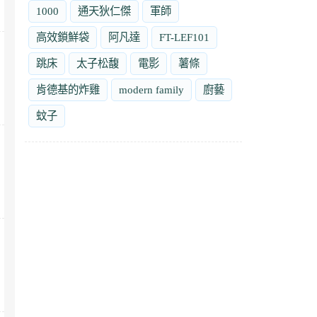
1000
通天狄仁傑
軍師
高效鎖鮮袋
阿凡達
FT-LEF101
跳床
太子松馥
電影
薯條
肯德基的炸雞
modern family
廚藝
蚊子