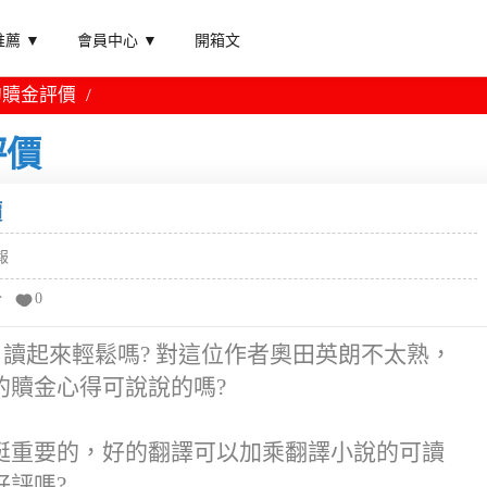
薦 ▼
會員中心 ▼
開箱文
的贖金評價
評價
價
報
分
0
 讀起來輕鬆嗎? 對這位作者奧田英朗不太熟，
的贖金心得可說說的嗎?
挺重要的，好的翻譯可以加乘翻譯小說的可讀
評嗎?