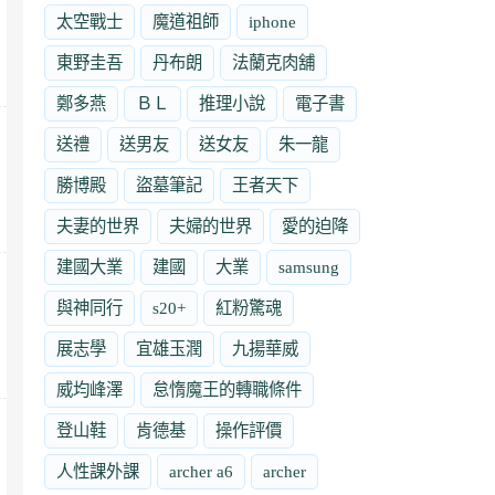
太空戰士
魔道祖師
iphone
東野圭吾
丹布朗
法蘭克肉舖
鄭多燕
ＢＬ
推理小說
電子書
送禮
送男友
送女友
朱一龍
勝博殿
盜墓筆記
王者天下
夫妻的世界
夫婦的世界
愛的迫降
建國大業
建國
大業
samsung
與神同行
s20+
紅粉驚魂
展志學
宜雄玉潤
九揚華威
威均峰澤
怠惰魔王的轉職條件
登山鞋
肯德基
操作評價
人性課外課
archer a6
archer