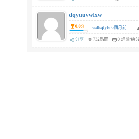
dqyuuvwlxw
0.0
分
vsdlsqfyfe 6個月前
分享
732點閱
0 評論/給