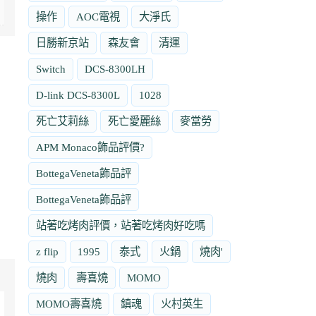
操作
AOC電視
大淨氏
日勝新京站
森友會
清運
Switch
DCS-8300LH
D-link DCS-8300L
1028
死亡艾莉絲
死亡愛麗絲
麥當勞
APM Monaco飾品評價?
BottegaVeneta飾品評
BottegaVeneta飾品評
站著吃烤肉評價，站著吃烤肉好吃嗎
z flip
1995
泰式
火鍋
燒肉'
燒肉
壽喜燒
MOMO
MOMO壽喜燒
鎮魂
火村英生